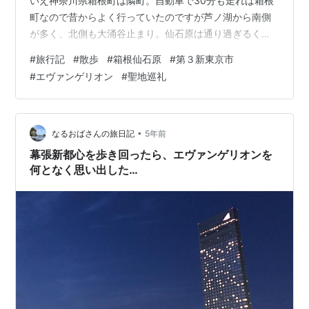
いえ神奈川県箱根町は隣町。自動車で30分も走れば箱根
町なので昔からよく行っていたのですが芦ノ湖から南側
が多く、北側も大涌谷止まり。仙石原は通り過ぎるくら
いだったが、以前からススキを見てみたいと思っていた
#
旅行記
#
散歩
#
箱根仙石原
#
第３新東京市
ので今回満を持して訪問することに決定。 コロナ感染が
#
エヴァンゲリオン
#
聖地巡礼
落ち着いたのを見計らい、11月、実家に帰省する途中で
立ち寄る計画を実行。すると、東名高速の御殿場付近ま
で事故で大渋滞。復帰が見込めなかったので厚木から小
田原厚木道路を進むコースに。しかし、箱根新道で小田
•
なるおばさんの旅日記
5年前
原の麓付近から大渋滞。紅葉シーズンだという…
幕張新都心を歩き回ったら、エヴァンゲリオンを
何となく思い出した…