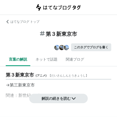
はてなブログ トップ
第３新東京市
このタグでブログを書く
言葉の解説
ネットで話題
関連ブログ
第３新東京市
(
アニメ
)
【
だいさんしんとうきょうし
】
→第三新東京市
関連：新世紀エヴァンゲリオン
解説の続きを読む