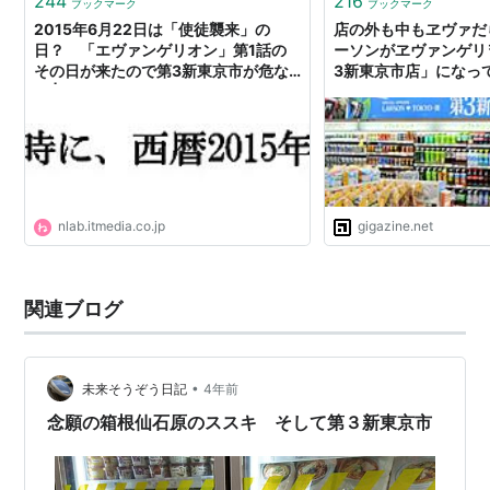
244
216
ブックマーク
ブックマーク
2015年6月22日は「使徒襲来」の
店の外も中もヱヴァだ
日？ 「エヴァンゲリオン」第1話の
ーソンがヱヴァンゲリ
その日が来たので第3新東京市が危な
3新東京市店」になっ
い | ねとらぼ
nlab.itmedia.co.jp
gigazine.net
関連ブログ
•
未来そうぞう日記
4年前
念願の箱根仙石原のススキ そして第３新東京市