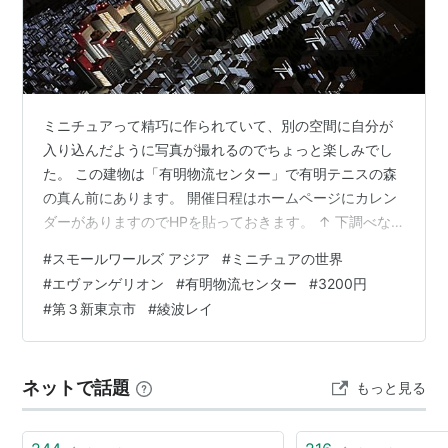
ミニチュアって精巧に作られていて、別の空間に自分が
入り込んだように写真が撮れるのでちょっと楽しみでし
た。 この建物は「有明物流センター」で有明テニスの森
の真ん前にあります。 開催日程はホームページにカレン
ダーがありますのでHPを貼っておきます。 ↑ 下調べな
しだったので「エヴァンゲリオン？？？」って感じでし
#
スモールワールズ アジア
#
ミニチュアの世界
た(笑) smallworlds.jp 入場料は3,200円です！ ↑ 入口か
#
エヴァンゲリオン
#
有明物流センター
#
3200円
らのアプローチ 主なエリアは、 宇宙センターエリア 世
#
第３新東京市
#
綾波レイ
界の街エリア 関西国際空港エリア エヴァンゲリオン格納
庫エリア エヴァンゲリオン第３新東京市エリア などがあ
って見どころが満載でした。 １．宇宙センターエリア …
ネットで話題
もっと見る