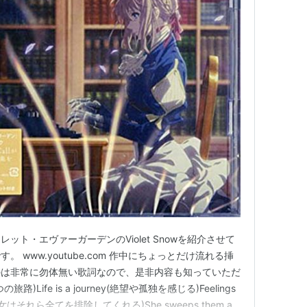
ット・エヴァーガーデンのViolet Snowを紹介させて
 www.youtube.com 作中にちょっとだけ流れる挿
のは非常に勿体無い歌詞なので、是非内容も知っていただ
Life is a journey(絶望や孤独を感じる)Feelings
ness(彼女はそれら全てを排除してくれる)She sweeps them all