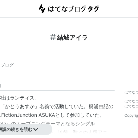
結城アイラ
連ブログ
】
はてな
社はランティス。
はてな
「かとうあすか」名義で活動していた。梶浦由記の
はてな
にFictionJunction ASUKAとして参加していた。
Copyrig
sola』のオープニングテーマとなるシングル
解説の続きを読む
城アイラとしてメジャーデビュー。以後、数々の人気アニ