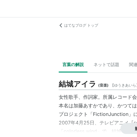
はてなブログ トップ
言葉の解説
ネットで話題
関
結城アイラ
(
音楽
)
【
ゆうきあいら
女性歌手、作詞家。所属レコード会
本名は加藤あすかであり、かつては
プロジェクト「FictionJunction」
2007年4月25日、テレビアニメ『
「colorless wind」で、結