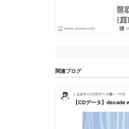
akiba-souken.com
o
関連ブログ
•
くるみすとのCDデータ棚
1年前
【CDデータ】decade wi