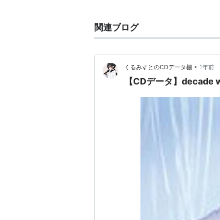
メ、ゲーム主題歌を担当。
2010年より、南里侑香とのユニット「F
関連ブログ
2016年9月、スペースクラフト
ディスコグラフィ
•
くるみすとのCDデータ棚
1年前
シングル
【CDデータ】decade wi
colorless wind
（2007年4月25
残酷よ希望となれ（2007年8月
セカイノナミダ（2008年2月6
Blue sky,True sky（2009年4
Weeping alone（2009年8月2
Dominant space（2010年2月
LAMENT〜やがて喜びを〜（201
星を求めて （2010年10月27日
悲しみは誰の願いでもない（201