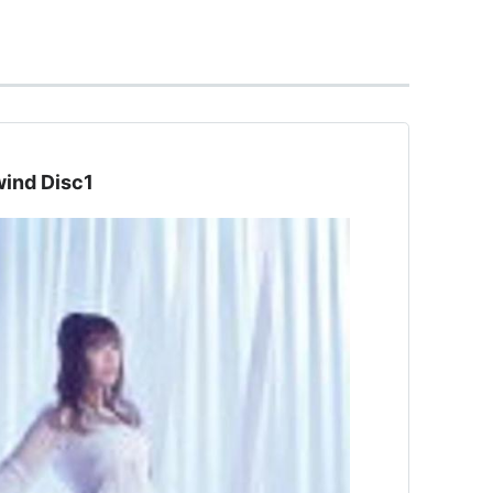
airy Story」でも活動。
・プロデュースを退社し、アップドリームに所属する。
nd Disc1
日）
8日）
日）
月22日）
6日）
10日）
0年7月21日）
）
2年8月8日）