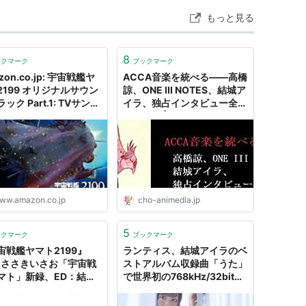
もっと見る
8
ックマーク
ブックマーク
zon.co.jp: 宇宙戦艦ヤ
ACCA音楽を統べる――高橋
2199 オリジナルサウン
諒、ONE III NOTES、結城ア
ック Part.1: TVサント
イラ、独占インタビュー全文
アーティスト), 結城アイ
を掲載！ | 超！アニメディア
アーティスト), ささきい
(アーティスト), 美郷あ
アーティスト), 畑亜貴
他), 阿久悠 (その他), 出
(その他), 市川淳 (その
 宮川彬良 (その他), 増田
ww.amazon.co.jp
cho-animedia.jp
(その他), TVサントラ
): ミュージック
5
ックマーク
ブックマーク
宙戦艦ヤマト2199』
ランティス、結城アイラのベ
：ささきいさお「宇宙戦
ストアルバム収録曲「うた」
マト」新録、ED：結城
で世界初の768kHz/32bitレ
ラ : 萌えオタニュース速
コーディング - PHILE WEB