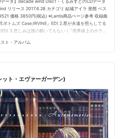
ータ】decade wind Disc1 - くるみすとのCDデータ
wind リリース 2017.6.28 カテゴリ 結城アイラ 形態 ベス
521 価格 3850円(税込) ※Lantis商品ページ参考 収録曲
ボトムズ Case;IRVINE』ED) 2.星が永遠を照らしてる
章ED) 3.悲しみは誰の願いでもない (『境界線上のホライ
 (『ルートダブル -Before …
ベスト・アルバム
ァイオレット・エヴァーガーデン)