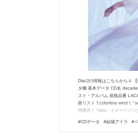
REINCARNATION BLUE（201
愛しき抗いよ、導け光へ（2014
ペールムーンがゆれてる
（201
どんな星空よりも、どんな思い
アルバム
REFLECTION （2008年7月2日
Eternalize.（2010年6月9日）
Disc2の情報はこちらから↓ 【CD
For My Dear…（2012年11月21
タ棚 基本データ CD名 decade
スト・アルバム 規格品番 LACA-
曲リスト 1.colorless wind 
待雨月 (『sola』イメージソ
XENOGLOSSIA』OP) 5.Moo
#
CDデータ
#
結城アイラ
#