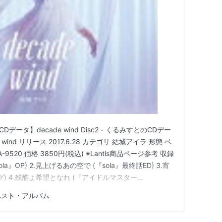
3年11月27日）
年5月28日）
7年3月1日）
出よりも
（2017年11月22日）
）
データ】decade wind Disc2 - くるみすとのCDデー
日）
 wind リリース 2017.6.28 カテゴリ 結城アイラ 形態 ベ
9520 価格 3850円(税込) ※Lantis商品ページ参考 収録
(『sola』OP) 2.見上げるあの空で (『sola』最終話ED) 3.宵
ング) 4.残酷よ希望となれ (『アイドルマスター
n Legend (『シャイナ…
ベスト・アルバム