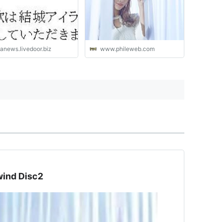
tanews.livedoor.biz
www.phileweb.com
nd Disc2