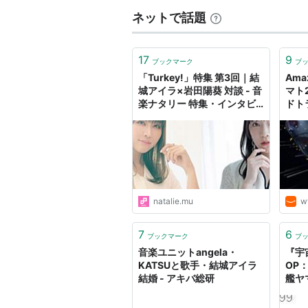
ネットで話題
17
9
ブックマーク
ブ
「Turkey!」特集 第3回｜結
Ama
城アイラ×岩田陽葵 対談 - 音
マト
楽ナタリー 特集・インタビ
ドトラ
ュー
ラ (
ラ (
さお 
き (
(その
渕裕 
他),
natalie.mu
w
武史 
(演奏
7
6
ブックマーク
ブ
音楽ユニットangela・
『宇
KATSUと歌手・結城アイラ
OP
結婚 - アキバ総研
艦ヤ
アイ
報