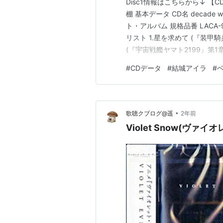
Disc1情報はこちらから↓ 【CDデ
棚 基本データ CD名 decade 
ト・アルバム 規格品番 LACA-9
リスト 1.星を求めて (『装甲騎兵
(『宇宙戦艦ヤマト2199』第1
ゾンII』ED) 4.Double Bible
#
CDデータ
#
結城アイラ
#
•
歌聴クブログ@遥
2年前
Violet Snow(ヴ