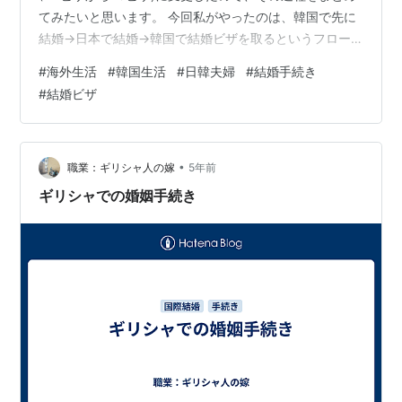
てみたいと思います。 今回私がやったのは、韓国で先に
結婚→日本で結婚→韓国で結婚ビザを取るというフロー
です。 学生ビザで滞在してるけど、結婚を考えてるよっ
#
海外生活
#
韓国生活
#
日韓夫婦
#
結婚手続き
て人の助けになったら嬉しいです〜 ざっくり手続きの流
#
結婚ビザ
れ 手順は多いのですが、着実にやれば問題なく終わりま
したよ！ 期間はトータル2ヶ月ぐらいで完了しました。
私が結婚して結婚ビザを取るぞと決めた後の流れを紹介
します。 両国で結婚した状態にする 1.戸籍謄本を2通用
•
職業：ギリシャ人の嫁
5年前
意する 大使館と韓国の役…
ギリシャでの婚姻手続き