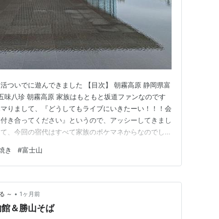
活ついでに遊んできました 【目次】 朝霧高原 静岡県富
 五味八珍 朝霧高原 家族はもともと坂道ファンなのです
ハマりまして、『どうしてもライブにいきたーい！！！会
、付き合ってください』というので、アッシーしてきまし
して、今回の宿代はすべて家族のポケマネからなのでした
道さん関連で九州に行くことになっています。私はついでに
焼き
#
富士山
^_^*)ﾌﾌ そんなんで仮眠をしつつ静岡へ。雲が多いな
…
•
る ～
1ヶ月前
物館＆勝山そば