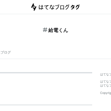
給電くん
連ブログ
はてな
はてな
はてな
Copyrig