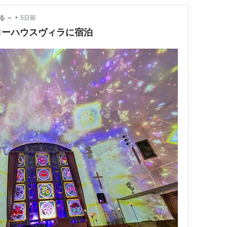
•
る ～
5日前
ローハウスヴィラに宿泊