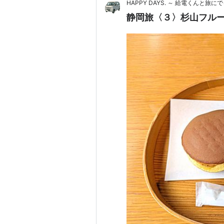
HAPPY DAYS. ～ 給電くんと旅にで
静岡旅〈３〉杉山フル