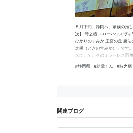
５月下旬、静岡へ。家族の推し
次】 時之栖 スローハウスヴ
ひかりのすみか 王宮の丘 魔法
之栖（ときのすみか）」です。
スで。で、そのミラーレス画像
トをかけてしまいました(；・∀
#
静岡県
#
給電くん
#
時之栖
リゾートで、宿泊施設はホテ
以外にもキャンプ場、レストラ
関連ブログ