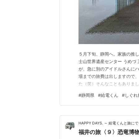
５月下旬、静岡へ。家族の推し
士山世界遺産センター うめづ
が、急に別のアイドルさんに
場までの旅費は出しますので
た（笑）そんなこともありま
（＾ｖ＾）ｻﾝｷｭｰ ９月も坂
#
静岡県
#
給電くん
#
しぐれ
旅行ができるので問題なしです(*
～どんより 「道の駅 朝霧高原
HAPPY DAYS. ～ 給電くんと旅にで
福井の旅〈９〉恐竜博