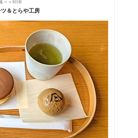
•
る ～
8日前
ーツ＆とらや工房