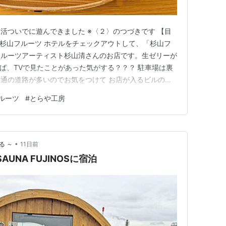
活ついでに遊んできました ※〈２〉のつづきです 【目
房 杉山フルーツ ホテルをチェックアウトして、「杉山フ
フルーツアーティスト杉山清さんのお店です。生ゼリーが
ば、TVで見たことがあった気がする？？？ 駐車場は裏
通の道路が多いのでお気をつけて お店が入るビルの１
かなか個性が強そうww 生のフルーツもたくさん扱って
ルーツ
#
とらや工房
ちらの生ゼリー♪ おや？オモウマには出てなかったよ
ざし」の店主がお…
•
る ～
11日前
AUNA FUJINOSに宿泊