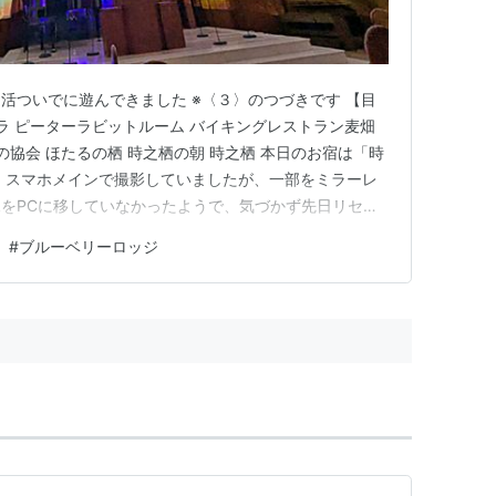
活ついでに遊んできました ※〈３〉のつづきです 【目
ィラ ピーターラビットルーム バイキングレストラン麦畑
の協会 ほたるの栖 時之栖の朝 時之栖 本日のお宿は「時
 スマホメインで撮影していましたが、一部をミラーレ
をPCに移していなかったようで、気づかず先日リセッ
・) ちょっぴり写真少なめです……… 「時之栖」は総合
#
ブルーベリーロッジ
ルからグランピングまで様々なスタイルがあります。それ
ン、…