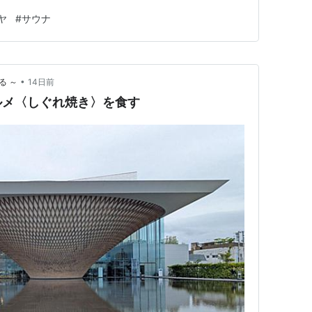
番号が送られてくるので、メモるのをお忘れなくー。スタ
ヤ
#
サウナ
とかなりますけどね（笑） 部屋 HOTEL & …
•
る ～
14日前
ルメ〈しぐれ焼き〉を食す