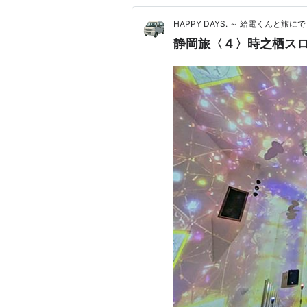
HAPPY DAYS. ～ 給電くんと旅にで
静岡旅〈４〉時之栖ス