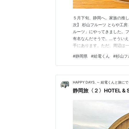
５月下旬、静岡へ。家族の推し
次】 杉山フルーツ とらや工
ルーツ」にやってきました。
有名なんだそうで。…そういえ
手にあります。ただ、周辺は一
階が駐車場になっています。な
#
静岡県
#
給電くん
#
杉山フ
いますが、今回のお目当てはこ
ね？！？！「中華ごはん かん
HAPPY DAYS. ～ 給電くんと旅にで
静岡旅〈２〉HOTEL & S