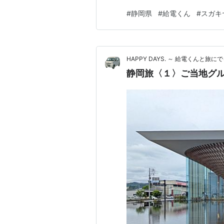
泊予約をするとメールで暗証
#
静岡県
#
給電くん
#
スガキ
ッフさんは常駐しているので、何
HAPPY DAYS. ～ 給電くんと旅にで
静岡旅〈１〉ご当地グ