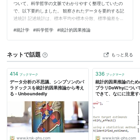
ついて、科学哲学の文脈でわかりやすく整理していたの
で、以下要約しました。 観察されたデータを要約する記
述統計 記述統計は、標本平均や標本分散、標準偏差を比
較したり、ヒストグラムやプロットによって視覚化した
#
統計学
#
科学哲学
#
統計的因果推論
りすることにより、データを我々が理解できるような形
で記述し、要約するための技術である 科学的な言明は現
実の経験や観測に基づかなければならないという実証主
ネットで話題
もっと見る
義（positivism）において、記述統計が活用される 実証
主義は、「神」とか「霊魂」とかいった非経験的な原理
を科学から排除しただけでなく、科…
414
336
ブックマーク
ブックマーク
データ分析の不思議、シンプソンのパ
統計的因果推論のための
ラドックスを統計的因果推論から考え
ブラリDoWhyについ
る - Unboundedly
できて、なにに注意すべ
Unboundedly
www.krsk-phs.com
www.krsk-phs.com