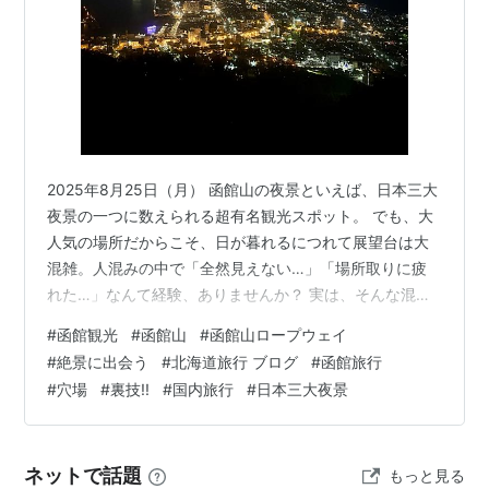
2025年8月25日（月） 函館山の夜景といえば、日本三大
夜景の一つに数えられる超有名観光スポット。 でも、大
人気の場所だからこそ、日が暮れるにつれて展望台は大
混雑。人混みの中で「全然見えない…」「場所取りに疲
れた…」なんて経験、ありませんか？ 実は、そんな混雑
を避けて、座ってゆったりと夜景を楽しめる「とってお
#
函館観光
#
函館山
#
函館山ロープウェイ
きの場所」があるんです。 混雑のピーク！絶望的な展望
#
絶景に出会う
#
北海道旅行 ブログ
#
函館旅行
台を後に… 私たちが函館山に到着したのは、日の入り前
#
穴場
#
裏技!!
#
国内旅行
#
日本三大夜景
の18時前。すでに展望スペースはすごい人！「日の入り
は18:20、夜景になるのは19:00頃」というアナウンスを
聞き、1時間近くこの人混みの中で待つのか…と、並ぶの
ネットで話題
もっと見る
が苦手な私たち親子は…