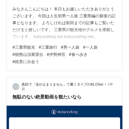
みなさんこんにちは！ 本日もお越しいただきありがとう
ございます。 今回は人生初男一人旅 三重県編の最後の記
事となります。 よろしければ前回までの記事もご覧いた
だけると嬉しいです。 三重県の観光地やグルメを堪能し
ています。 keiyurublog.net keiyurublog.net
keiyurublog.net keiyurublog.net 前回は、伊勢志摩神宮
#
三重県観光
#
三重旅行
#
男一人旅
#
一人旅
に到着して、「へんば餅」を食べました。 今回は伊勢神
#
朝熊山頂展望台
#
伊勢神宮
#
食べ歩き
宮の参詣から初めていきます。 人生初の一人旅を最後の
#
絶景に出会う
最後まで堪能してきました。 ではでは、本日もどうぞお
付き合いください。 ＤＡＹ２ 14:00：伊勢神宮で参詣
15:00：おか…
•
真顔で「涙が止まりません」て書くタイプのBLOGer
2年
前
無駄のない絶景動画を観たいなら