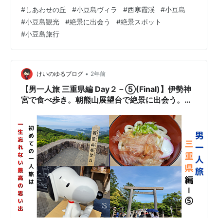
るのをご存知ですか？ 今回はまだ知られていない小豆島
#
しあわせの丘
#
小豆島ヴィラ
#
西寒霞渓
#
小豆島
の観光地「しあわせの丘」＆小豆島ヴィラを紹介したい
#
小豆島観光
#
絶景に出会う
#
絶景スポット
と思います。 この記事はこのような方にオススメ☆ 小豆
#
小豆島旅行
島旅行を考えている方 小豆島の隠れた観光スポットを探
している方 小豆島の隠れた絶景スポットを探している方
瀬戸内海の絶景を満喫したい方 ゆっくりと小豆島の絶景
に癒やされたい方 「し…
•
けいのゆるブログ
2年前
【男一人旅 三重県編 Day２－⑤(Final)】伊勢神
宮で食べ歩き。朝熊山展望台で絶景に出会う。人
生初の一人旅は、生涯忘れることのない思い出に
なりました。