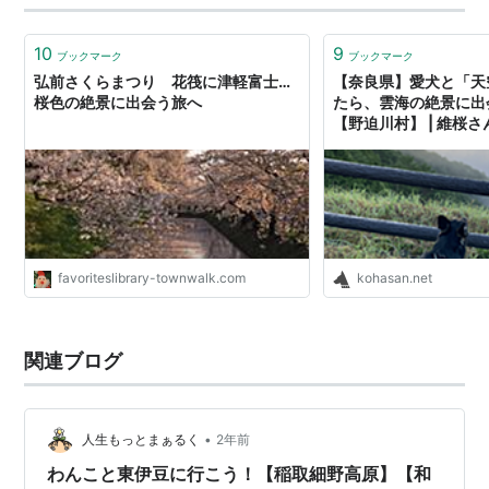
10
9
ブックマーク
ブックマーク
弘前さくらまつり 花筏に津軽富士…
【奈良県】愛犬と「天
桜色の絶景に出会う旅へ
たら、雲海の絶景に出
【野迫川村】 | 維桜
favoriteslibrary-townwalk.com
kohasan.net
関連ブログ
•
人生もっとまぁるく
2年前
わんこと東伊豆に行こう！【稲取細野高原】【和