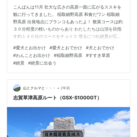
こんばんは11月 壮大な広さの高原一面に広がるススキを
観に行ってきました。 稲取細野高原 和食だワン 稲取細
野高原 出発地点にブランコもあったよ！ 散策コースは約
３０分程度の軽いものからあり わたしたちは山頂を目指
す約１４０分のコースをチョイス 登るにつれ絶景が広が
ります。 ススキ草原の向こうには伊豆諸島の島々も見え
#
愛犬とお出かけ
#
愛犬とおでかけ
#
犬とおでかけ
ました。 あと少し！ 山頂制覇！🙌 この時点ですでに２
#
わんことお出かけ
#
稲取細野高原
#
すすき草原
時間💦 ちょっとゆっくりしすぎました。 お昼ごはんの時
#
絶景
#
絶景に出会う
間がきになるのでいっきに下山 結局、約３時間３０分ほ
どで戻ってきました。💦 気軽に行けて少し登ると絶景が
堪能できる 稲取細野高原オススメですよ！ 秋のすすき鑑
賞会は11月いっ…
•
山とクルマと・・・
2年前
志賀草津高原ルート（GSX-S1000GT）