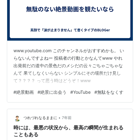
www.youtube.com このチャンネルがおすすめかも。 い
らないんですよねー 投稿者の行動とかなんてwww やれ
出発前だの道中の景色だのメシだの云々ごちゃごちゃな
んて 果てしなくいらない シンプルにその場所だけ見し
て？？？？ って思う時はどうぞ！www
#
絶景動画
#
絶景に出会う
#
YouTube
#
無駄をなくす
•
つれづれなるままに
7年前
時には、最悪の状況から、最高の瞬間が生まれる
こともある