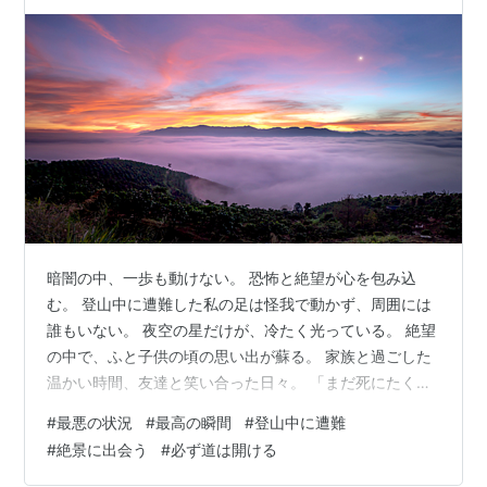
暗闇の中、一歩も動けない。 恐怖と絶望が心を包み込
む。 登山中に遭難した私の足は怪我で動かず、周囲には
誰もいない。 夜空の星だけが、冷たく光っている。 絶望
の中で、ふと子供の頃の思い出が蘇る。 家族と過ごした
温かい時間、友達と笑い合った日々。 「まだ死にたくな
い。もう一度、あの笑顔を見たい」 その思いが、私に生
#
最悪の状況
#
最高の瞬間
#
登山中に遭難
きる力をくれた。 這うようにして、わずかな光を目指し
#
絶景に出会う
#
必ず道は開ける
て進む。 痛みと疲労で何度も倒れそうになったが、諦め
ずに前進し続け、ようやく避難小屋にたどり着いた。 夜