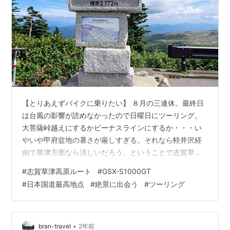
【とりあえずバイクに乗りたい】 ８月の三連休。最終日
は台風の影響が読めなかったので日曜日にツーリング。
大菩薩峠越えにするかビーナスラインにするか・・・い
やいや甲府盆地の暑さが厳しすぎる。それなら軽井沢経
由で草津方面なら涼しいだろう、ということで志賀草津
高原ルートで涼むプランに決定。 【軽井沢へ】 まだ
#
志賀草津高原ルート
#
GSX-S1000GT
30℃になる前の7時に出発。 外環から関越、上信越道に
#
日本国道最高地点
#
絶景に出会う
#
ツーリング
繋いで妙義のあたりからだんだん涼しくなって軽井沢は
25℃くらい。関越は渋滞はあったものの、中央・東名に
比べれば完全停止とか半クラ多用のシーンは少ないので
MT乗りにはいくらか優しい。 碓氷軽井沢ICを降りてから
•
bran-travel
2年前