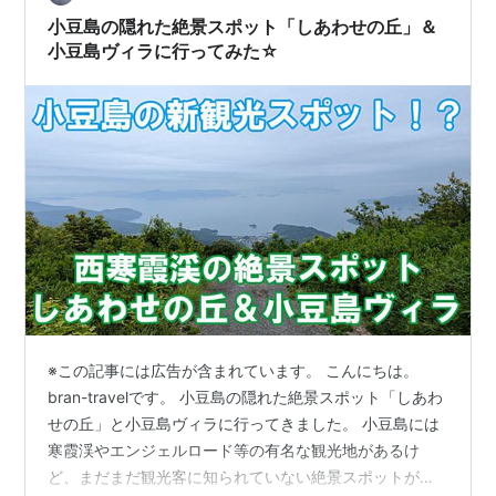
軽井沢市街に向けて山を下っていくと近…
小豆島の隠れた絶景スポット「しあわせの丘」＆
小豆島ヴィラに行ってみた☆
※この記事には広告が含まれています。 こんにちは。
bran-travelです。 小豆島の隠れた絶景スポット「しあわ
せの丘」と小豆島ヴィラに行ってきました。 小豆島には
寒霞渓やエンジェルロード等の有名な観光地があるけ
ど、まだまだ観光客に知られていない絶景スポットがあ