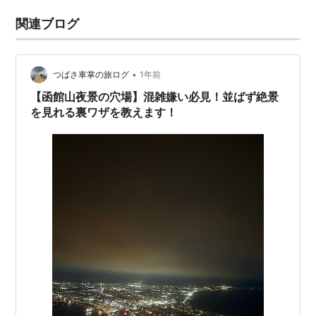
関連ブログ
•
つばさ車掌の旅ログ
1年前
【函館山夜景の穴場】混雑嫌い必見！並ばず絶景
を見れる裏ワザを教えます！