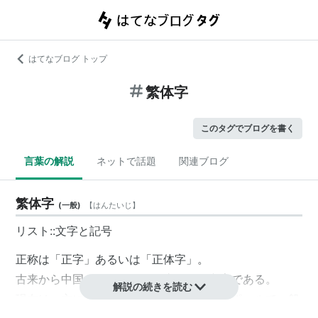
はてなブログ トップ
繁体字
このタグでブログを書く
言葉の解説
ネットで話題
関連ブログ
繁体字
(
一般
)
【
はんたいじ
】
リスト::文字と記号
正称は「正字」あるいは「正体字」。
古来から中国が使われている由緒ある文字である。
解説の続きを読む
現在は、主に台湾、マカオ、香港、シンガポールで一般