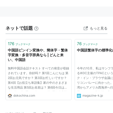
に使用されている。大韓民国では学術論文に多用され
る。公式に採用されているのは台湾のみ。
近世になってから、タイピングの便利により、漢字を廃
止する論調があって、その中継として漢字の簡化を行っ
ネットで話題
もっと見る
た。
例えば、中華人民共和国が
簡体字
に、日本は
新字体
に。
176
76
ブックマーク
ブックマーク
但し、ついに漢字廃止の運動が失敗と見做し、簡化のレ
中国語ピンイン変換や、簡体字・繁体
中国語繁体字の標準化
ベルに留まった。
字変換・多音字辞典なら | どんと来
また、コンピュータが発達する現代、タイピング問題も
い、中国語
なくなるのである。
無料中国語会話テキスト すべての発音が収録
今年の10月、私はサンフ
されています。你好吗？ 第1回こんにちは 第
るW3C主催のTPACとい
2回お元気ですか？ 第3回お忙しいですか？
ク・イン・ブラウザ会議
第4回【お役立ち単語集】家の中のさまざま
リコンバレーに向かった。
中華人民共和国の大陸部で使用される「
簡体字
」に対し
な生活用品 第5回お名前は？ 第6回今日は何
湾からアメリカ西海岸へ
て、漢字感化運動以前の漢字を繁体字という。また、日
月何日？ 第7回ご紹介します 第8回何人家族
用がかかる。数年前、私
dokochina.com
magazine-k.jp
ですか? 第9回【お役立ち単語集】最低限、抑
た頃は、東京、香港、上
本で1923年常用漢字表が発表された後、使用されるよ
えておきたい基...
コ、クパチーノなどで...
うになったものは略字、または、新字体と呼ばれる。