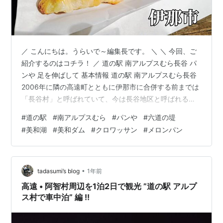
／ こんにちは。うらいで～編集長です。 ＼ ＼ 今回、ご
紹介するのはコチラ！ ／ 道の駅 南アルプスむら長谷 パ
ンや 足を伸ばして 基本情報 道の駅 南アルプスむら長谷
2006年に隣の高遠町とともに伊那市に合併する前までは
「長谷村」と呼ばれていて、今は長谷地区と呼ばれる地
域の信仰の道「秋葉街道（国道152号線）」沿いにあるの
#
道の駅
#
南アルプスむら
#
パンや
#
六道の堤
が、今回ご紹介する道の駅『南アルプスむら長谷』で
#
美和湖
#
美和ダム
#
クロワッサン
#
メロンパン
す。 ここに… 超絶ウマイ!!「クロワッサン」 があると聞
いてやってきました。 ▶シアトル発祥のパン屋さん 塩パ
ンが絶品のパン屋♡「スイート」 その前に道の駅を簡単
にご紹介。南アルプスへの入り口の駅として、南アルプ
•
tadasumi’s blog
1年前
スを代表す…
高遠 • 阿智村周辺を1泊2日で観光 ”道の駅 アルプ
ス村で車中泊” 編 !!