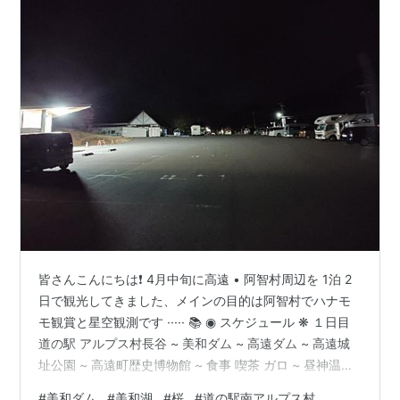
皆さんこんにちは❗ 4月中旬に高遠 • 阿智村周辺を 1泊 2
日で観光してきました、メインの目的は阿智村でハナモ
モ観賞と星空観測です ····· 📚 ◉ スケジュール ❋ １日目
道の駅 アルプス村長谷 ~ 美和ダム ~ 高遠ダム ~ 高遠城
址公園 ~ 高遠町歴史博物館 ~ 食事 喫茶 ガロ ~ 昼神温泉
郷 ~ 野熊の庄 月川宿泊 ~ ヘブンスそのはら ❋ ２日目 野
#
美和ダム
#
美和湖
#
桜
#
道の駅南アルプス村