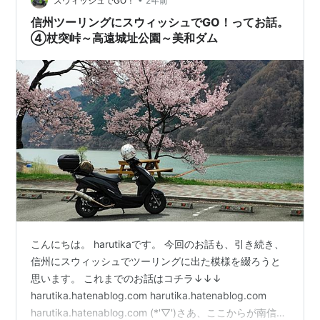
スウィッシュでGO！
2年前
信州ツーリングにスウィッシュでGO！ってお話。
④杖突峠～高遠城址公園～美和ダム
こんにちは。 harutikaです。 今回のお話も、引き続き、
信州にスウィッシュでツーリングに出た模様を綴ろうと
思います。 これまでのお話はコチラ↓↓↓
harutika.hatenablog.com harutika.hatenablog.com
harutika.hatenablog.com (*'▽')さあ、ここからが南信州