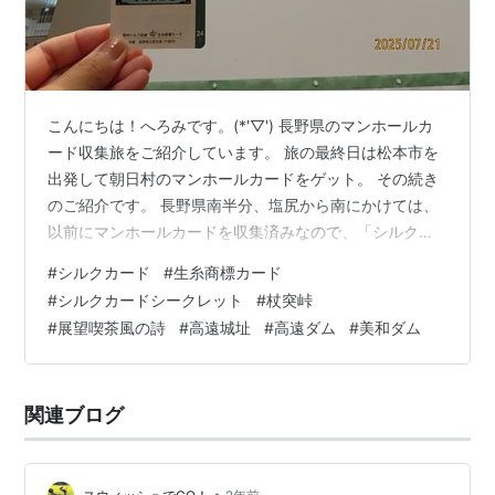
こんにちは！へろみです。(*'▽') 長野県のマンホールカ
ード収集旅をご紹介しています。 旅の最終日は松本市を
出発して朝日村のマンホールカードをゲット。 その続き
のご紹介です。 長野県南半分、塩尻から南にかけては、
以前にマンホールカードを収集済みなので、「シルクカ
ード」や「ダムカード」を回収しながら京都に帰りま
#
シルクカード
#
生糸商標カード
す。 では、ラストスパート。ジャンジャン行きまーす！
#
シルクカードシークレット
#
杖突峠
('∀')/‘‘ 塩尻市「えんパーク」でシルクカード 塩尻市の町
#
展望喫茶風の詩
#
高遠城址
#
高遠ダム
#
美和ダム
中にある市民交流センター「えんパーク」に着きまし
た。 会議室やセミナーなどが開催される場所のようで、
朝から多くの人が出入りし、活気がある建物でした。 頂
関連ブログ
いたシルクカードには…
•