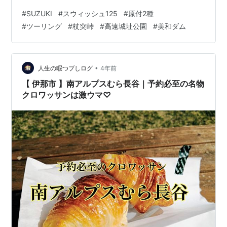
の本番だー 快活クラブで一泊して、朝から高島城周辺を
#
SUZUKI
#
スウィッシュ125
#
原付2種
見て回り、ガソリン入れて、杖突峠を抜けて行こう！っ
#
ツーリング
#
杖突峠
#
高遠城址公園
#
美和ダム
てなトコからスタートです。 文末まで、気楽にお付き合
い下さいませ。 (*'▽')ではでは、早速、はじまりはじま
りー にほんブログ村 さて、諏訪市を出発して、芽野市に
入…
•
人生の暇つブしログ
4年前
【 伊那市 】南アルプスむら長谷｜予約必至の名物
クロワッサンは激ウマ♡