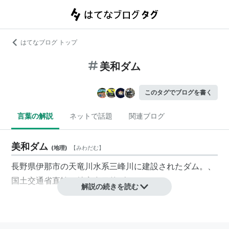
はてなブログ トップ
美和ダム
このタグでブログを書く
言葉の解説
ネットで話題
関連ブログ
美和ダム
(
地理
)
【
みわだむ
】
長野県伊那市の天竜川水系三峰川に建設されたダム。、
国土交通省直轄の特定多目的ダムである。
解説の続きを読む