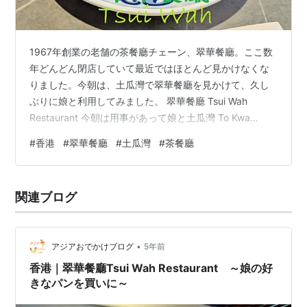
1967年創業の老舗の茶餐廳チェーン、翠華餐廳。ここ数
年どんどん閉店していて最近ではほとんど見かけなくな
りました。今朝は、土瓜灣で翠華餐廳を見かけて、久し
ぶりに娘と利用してみました。 翠華餐廳 Tsui Wah
Restaurant 今朝は用事があって娘と土瓜灣 To Kwa
Wan（トクヮワン）へ。 土瓜灣 To Kwa Wan 用事を済ま
#
香港
#
翠華餐廳
#
土瓜灣
#
茶餐廳
せた後、空腹に耐えられず、娘とどこかで食事をしよう
と町をウロウロ。もうどこでもいいよねーなんて言いな
がら歩いていたら、こちら、翠華餐廳 Tsui Wah
関連ブログ
Restaurant（チョイワー・レストラン）を発見。 翠華餐
廳 Tsui Wah Restauran…
•
アジアおでかけブログ
5年前
香港｜翠華餐廳Tsui Wah Restaurant ～娘の好
きなパンを買いに～