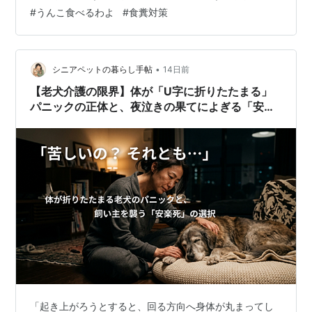
いました。 商品の完成を心待ちにしているうちに、 まる
#
うんこ食べるわよ
#
食糞対策
は、2月にお空に旅立ってしまいました。 生後5か月の福
を迎えたのが5月。 パンツが完成したのは6月。 福は下
痢が止まらない子だったので、 お留守番パンツが手放せ
ませんでした。 着用当初は 「なにこれ～！！！」 とポ
•
シニアペットの暮らし手帖
14日前
ケットを追ってクル…
【老犬介護の限界】体が「U字に折りたたまる」
パニックの正体と、夜泣きの果てによぎる「安楽
死」の葛藤
「起き上がろうとすると、回る方向へ身体が丸まってし