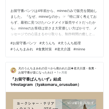
お留守番パンツは4年前から、minneのみで販売を開始し
ました。 『なぜ、minneなのか』 ☞『特に深く考えてお
らず、最初に見つけたハンドメイド販売サイトだったか
ら』 minneのお客様は皆さま大変優しい方ばかりで、 メ
ッセージでの心温まるやり取りも、制作時間の癒しとな
っていました。 minneで販売を始めたからこそ、 たくさ
#
お留守番パンツ
#
犬うんち
#
犬うんち処理
んのお客様と出会い、ご意見をいただき、 今の”お留守番
#
うんちまみれ
#
食糞対策
#
老犬介護
#
minne
パンツ”があるように思います。 しかしながら、 「私の
作品とminneの相性はあまり良くないかも💦」 と感じは
じめました。 なぜなら、お留守番パンツがシリーズ展開
犬のうんちまみれの日々から救われた話🍀老犬介護・食糞・
の多い商品だから😔 ・XXXS~レトリバー用 ・ダック…
•
お留守番が楽になったわけ
1ヶ月前
『お留守番ぱんちいず』結成
✨Instagram（tyakomaru_orusuban）