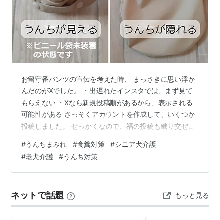
お留守番パンツの宣伝を考えた時、 まっさきに思い浮か
んだのがXでした。 ・出遅れたインスタでは、まず見て
もらえない ・Xなら新規投稿順があるから、表示される
可能性がある さっそくアカウントを作成して、いくつか
投稿しました。 せっかくなので、福の投稿も織り交ぜて
みたりして🐶 少しでも多くの人に届けばいいな、と期待
#
うんちまみれ
#
食糞対策
#
シニア犬介護
していました。 ところが、 何度投稿しても、まったく反
#
老犬介護
#
うんち対策
映されません。 「これが噂のシャドウバン？」 そう思い
ながら、サブ垢で何度も確認してしまいました。 投稿に
多用したキーワード 「うんち」 「食糞」 「うんちまみ
ネットで話題
もっと見る
れ」 これらが引っかかったのかもしれません。 そして突
然の 「アカウント永…