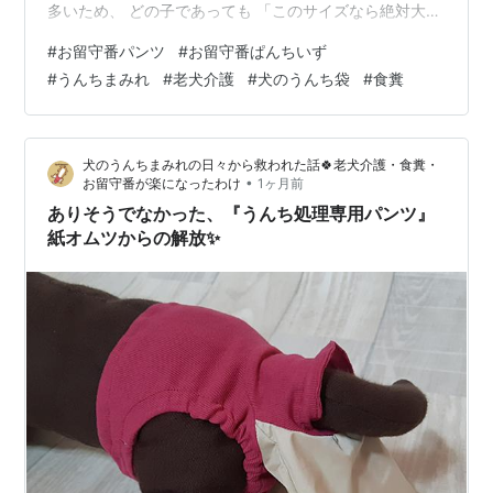
多いため、 どの子であっても 「このサイズなら絶対大丈
夫です」 とお伝えすることができません。 特にサイズで
#
お留守番パンツ
#
お留守番ぱんちいず
問題になりやすいのは、 ・足回り（測るラインによって
#
うんちまみれ
#
老犬介護
#
犬のうんち袋
#
食糞
違いが大きい） ・鼠蹊部（股布の縦方向） の2点です。
🐶ちゃんのお尻回りのご計測は難しく、 こちらは正直、
着用してみないと分からない部分です。 そのため、サイ
犬のうんちまみれの日々から救われた話🍀老犬介護・食糞・
ズ表をご確認いただき、 飼い主さまご自身で🐶ちゃんに
•
お留守番が楽になったわけ
1ヶ月前
最も近いサイズ…
ありそうでなかった、『うんち処理専用パンツ』
紙オムツからの解放✨