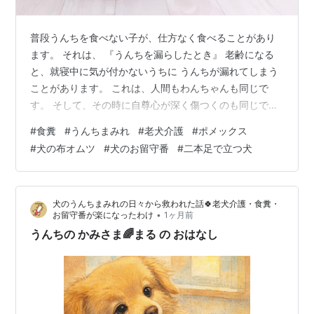
普段うんちを食べない子が、仕方なく食べることがあり
ます。 それは、 『うんちを漏らしたとき』 老齢になる
と、就寝中に気が付かないうちに うんちが漏れてしまう
ことがあります。 これは、人間もわんちゃんも同じで
す。 そして、その時に自尊心が深く傷つくのも同じで
す。 賢いわんちゃんほど、うんちが漏れてしまったこと
#
食糞
#
うんちまみれ
#
老犬介護
#
ポメックス
を隠すために、 普段は決して食べないうんちを食べてし
#
犬の布オムツ
#
犬のお留守番
#
二本足で立つ犬
まうことがあります。 ・漏らしたことを知られたくない
・家族を悲しませたくない ・哀れみを向けられたくない
家族が大好きだからこそ、 「愛される自慢の子のままで
犬のうんちまみれの日々から救われた話🍀老犬介護・食糞・
いたい」と切に願います。 就寝中にうんちが漏れてしま
•
お留守番が楽になったわけ
1ヶ月前
う愛犬と暮らすお客様から、 …
うんちの かみさま🌈まる の おはなし