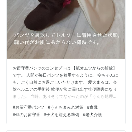
お留守番パンツのコンセプトは 【紙オムツからの解放】
です。 人間が毎日パンツを着用するように、 🐶ちゃんに
も、ごく自然にお過ごしいただけます。 愛犬まるは、会
陰ヘルニアの手術後 軟便が常に漏れ出す排便障害になり
ました。 当時、ありそうでなかったのが「うんち処理専
用」のオムツ。 おしっこは自分でできる子に 紙オムツを
#
お留守番パンツ
#
うんちまみれ対策
#
食糞
常時着用させるのは、とても抵抗がありました。 お日様
#
🐶のお留守番
#
子犬を迎える準備
#
老犬介護
の香りだった、まるのお尻のふわふわした毛も だんだん
雑巾臭がするように…😭 肛門も腫れて真っ赤になりまし
た。 紙オムツによる蒸れが原因です。 また、おしっこは