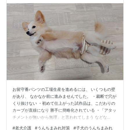
お留守番パンツの工場生産を進めるには、 いくつもの壁
があり、 なかなか前に進みませんでした。 ・裁断で穴が
くり抜けない ・初めて仕上がった試作品は、こだわりの
カーブが直線になり 勝手に簡略化されている ・「アタッ
チメントが無いから無理」と言われてしまう などな
ど…。 発注から完成までトータル1年ほど かかってしま
#
老犬介護
#
うんちまみれ対策
#
子犬のうんちまみれ