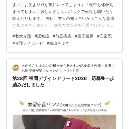
まい、お尻より顔が奥にいってしまう」「夜中も体が丸
まってしまい、苦しいらしくパニックで何度も鳴いたり
吠えたりします」 先日、友人の知り合いからこんな悲痛
な相談を伺いました。18歳の大型犬を介護されている飼
い主さんからのSOSです。 この情景、老犬介護を経験し
#
老犬介護
#
認知症
#
前庭疾患
#
旋回運動
#
安楽死
ている方なら痛いほど想像できるのではないでしょう
#
介護ノイローゼ
#
森山そよぎ
か。前に進みたいのに、前庭疾患や認知症による「旋回
行動（くるくる回る）」のせいで、体がU字に折りたたま
ってしまう。そして、身動きが取れなくなり、夜中に絶
犬のうんちまみれの日々から救われた話🍀老犬介護・食糞・
叫のような声で鳴き続ける愛犬の姿……。 その壮絶な姿
•
お留守番が楽になったわけ
1ヶ月前
を見て、飼い主の頭には必ずある「言葉」が…
第28回 福岡デザインアワード2026 応募🐕一歩
踏みだしました