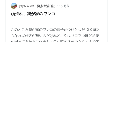
外にできるように 紙オムツをずらして装着していたので
•
おおパパの二拠点生活日記
1ヶ月前
脱げやすい問題もあり…
頑張れ、我が家のワンコ