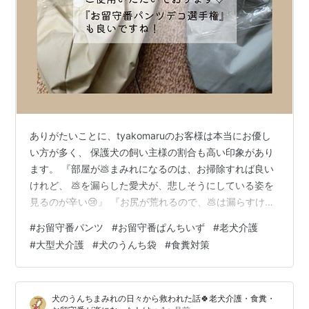
ありがたいことに、tyakomaruのお客様は本当にお優し
い方が多く、 保護犬の飼い主様の割合も高い印象があり
ます。 『部屋が💩まみれになるのは、お掃除すれば良い
けれど、 💩を漏らした愛犬が、悲しそうにしている姿を
見るのが辛い😢』 『お尻が荒れるので、💩は漏らすけど
紙オムツはしていません』 『愛犬を介護できる喜び💕』
#
お留守番パンツ
#
お留守番ぱんちいず
#
老犬介護
どれも “手間よりも愛犬の心や身体を守りたい” という、
#
大型犬介護
#
犬のうんち袋
#
食糞対策
深い愛情がにじむ言葉ばかりです。 こんな飼い主様に巡
り合えた🐶ちゃんは、本当に幸せな子。 その優しさに触
れるたび、こちらまで嬉しく温かい気持ちになります。
犬のうんちまみれの日々から救われた話🍀老犬介護・食糞・
「ご家族にずっと変わらぬ愛を注いでくれた愛犬が、ど