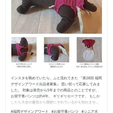
インスタを眺めていたら、ふと流れてきた 『第28回 福岡
デザインアワード出品者募集』 思い切って応募してみま
した。 対象は発売から5年までの商品とのことですが、
お留守番パンツは約4年。 ギリギリセーフです。 もしか
したら大会の趣旨から微妙にそれているかも知れません
が、 影響力のある方々に「お留守番パンツ」を知ってい
#
福岡デザインアワード
#
お留守番パンツ
#
シニア犬