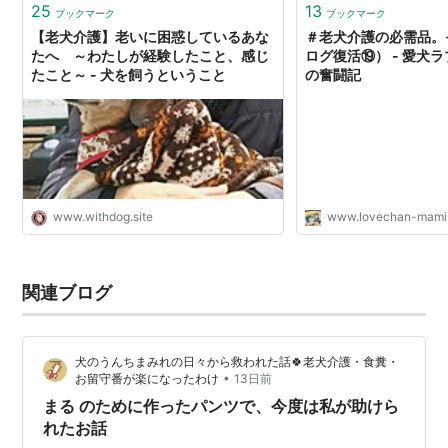
25
13
ブックマーク
ブックマーク
【老犬介護】老いに困惑しているあな
＃老犬介護の必需品
たへ ～わたしが経験したこと、感じ
ログ復活⑲） - 愛犬
たこと～ - 犬を飼うということ
の奮闘記
www.withdog.site
www.lovechan-mami
関連ブログ
犬のうんちまみれの日々から救われた話🍀老犬介護・食糞・
•
お留守番が楽になったわけ
13日前
まる のために作ったパンツで、今度は私が助けら
れたお話