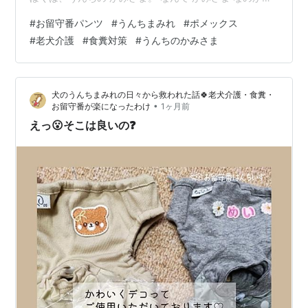
て？ ぼくが ９さいの ふゆ。 ぼくの おしりに、ちいさな
#
お留守番パンツ
#
うんちまみれ
#
ポメックス
かたい “ぽっこり” ができた。 その ぽっこりが じゃまを
#
老犬介護
#
食糞対策
#
うんちのかみさま
して、 いっこうに うんちが でない。 ぼくは うんちが で
ない びょうき になった。 このまま うんちが でなかった
ら、 からだが うんちで いっぱいに なって、 しんでしま
犬のうんちまみれの日々から救われた話🍀老犬介護・食糞・
う。 ぼ…
•
お留守番が楽になったわけ
1ヶ月前
えっ😮そこは良いの❓