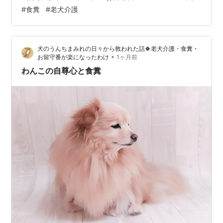
ただけるチャンスです。 お留守番パンツは、商品力には
#
食糞
#
老犬介護
自信があります。 お客様から届く、たくさんのお礼や応
援のお声も、いつも力になっております。 どんな結果に
なろうとも、 このような催しに参加できることが楽しみ
犬のうんちまみれの日々から救われた話🍀老犬介護・食糞・
で仕方ありません😊 お留守番パンツ（老犬介護、お留守
•
お留守番が楽になったわけ
1ヶ月前
番、食糞対策、シニア犬…
わんこの自尊心と食糞