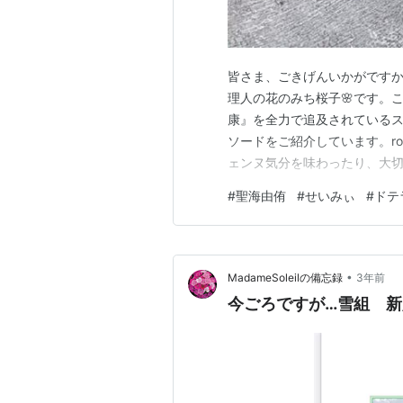
皆さま、ごきげんいかがですか
理人の花のみち桜子🌸です。
康』を全力で追及されている
ソードをご紹介しています。room
ェンヌ気分を味わったり、大
いかがでしょう。 せいみぃも『
#
聖海由侑
#
せいみぃ
#
ドテ
ラ）』のアロマオイル✨ せい
公演『ENCHANTEMEN…
•
MadameSoleilの備忘録
3年前
今ごろですが…雪組 新