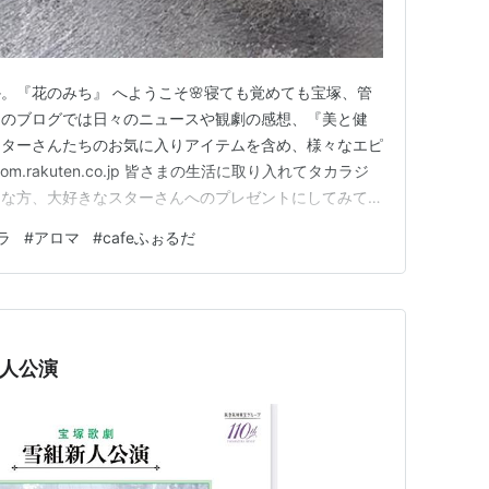
。『花のみち』 へようこそ🌸寝ても覚めても宝塚、管
このブログでは日々のニュースや観劇の感想、『美と健
スターさんたちのお気に入りアイテムを含め、様々なエピ
.rakuten.co.jp 皆さまの生活に取り入れてタカラジ
切な方、大好きなスターさんへのプレゼントにしてみては
お気に入り』だったなんて✨ 秀逸な『dōTERRA（ドテ
ラ
#
アロマ
#
cafeふぉるだ
みぃも『お気に入り』だったなんて✨ 先日、花組大劇場
人公演