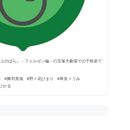
イユのばら』－フェルゼン編－の宝塚大劇場での千秋楽で
ら
#
舞羽美海
#
野々花ひまり
#
希良々うみ
ひかる