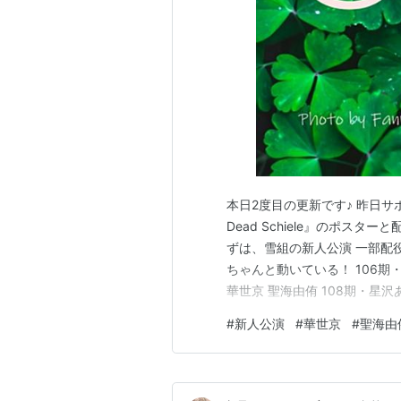
本日2度目の更新です♪ 昨日サボ
Dead Schiele』のポス
ずは、雪組の新人公演 一部配
ちゃんと動いている！ 106期
華世京 聖海由侑 108期・
雪組・組子に激震が走ってから
#
新人公演
#
華世京
#
聖海由
ル・オンザ・トイル・トレイ
か心配し…