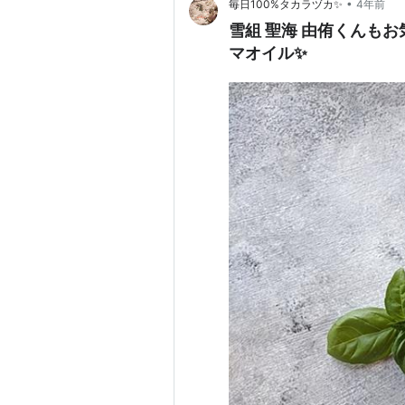
•
毎日100%タカラヅカ✨
4年前
雪組 聖海 由侑くんもお
マオイル✨