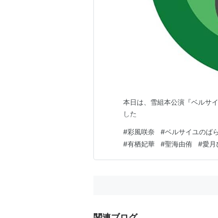
本日は、雪組本公演『ベルサ
した
#
彩風咲奈
#
ベルサイユのば
#
有栖妃華
#
聖海由侑
#
愛月
関連ブログ