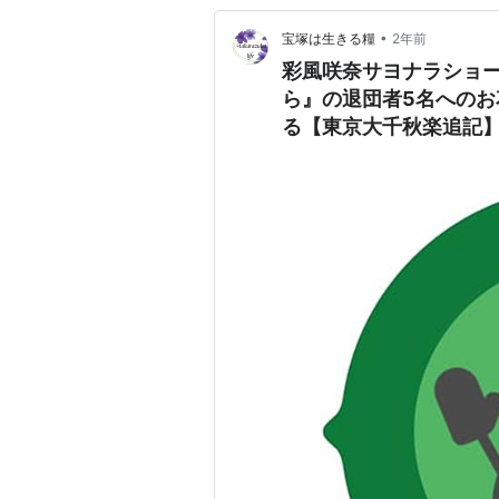
•
宝塚は生きる糧
2年前
彩風咲奈サヨナラショ
ら』の退団者5名へのお
る【東京大千秋楽追記