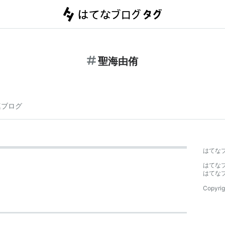
聖海由侑
連ブログ
はてな
はてな
はてな
Copyrig