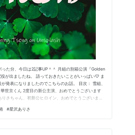
った分、今日は2記事UP＾＾ 月組の別箱公演『Golden
ターと配役が出ましたね。 語っておきたいことがいっぱい♡ ま
役が発表になりましたのでこちらのお話。 目次： 雪組、
・華世京くん 2度目の新公主演、おめでとうございます
星沢ありさちゃん、初新公ヒロイン、おめでとうございます
1ヶ月 雪組、ちゃんと動いている！ 『ボイルド・ドイ
侑
#
星沢ありさ
ル』の初日が延期になって、ちゃんとお稽古できているの