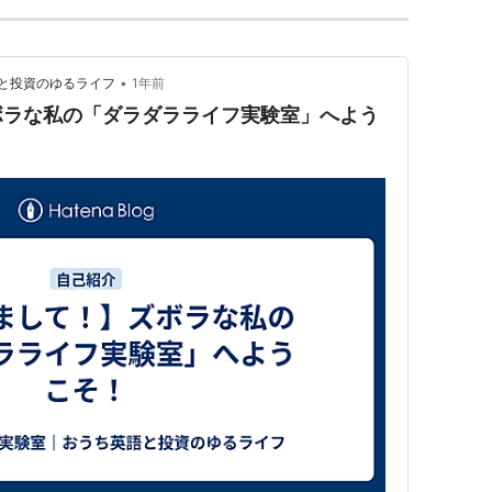
•
と投資のゆるライフ
1年前
ボラな私の「ダラダラライフ実験室」へよう