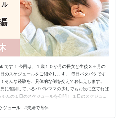
okiです！ 今回は、１歳１０か月の長女と生後３ヶ月の
日のスケジュールをご紹介します。 毎日バタバタです
る！そんな経験を、具体的な例を交えてお伝えします。
育児に奮闘しているパパやママの少しでもお役に立てれば
ちゃんの１日のスケジュールを公開！ １日のスケジュー
スケジュール 【６時～９時】朝の時間 【９時～１２時】
ケジュール
#
夫婦で育休
時】昼の時間 【１５時～１８時】夕方の時間 【１８時～
２４時】夜…