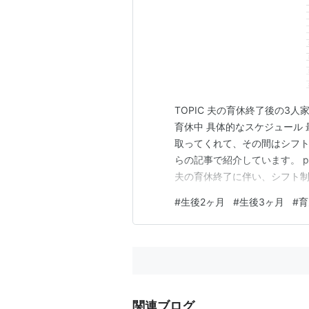
TOPIC 夫の育休終了後の3
育休中 具体的なスケジュール 
取ってくれて、その間はシフ
らの記事で紹介しています。 poyomom
夫の育休終了に伴い、シフト制
した。娘は、大人のベッドの横
#
生後2ヶ月
#
生後3ヶ月
#
育
られるのをとっても楽しみに
関連ブログ