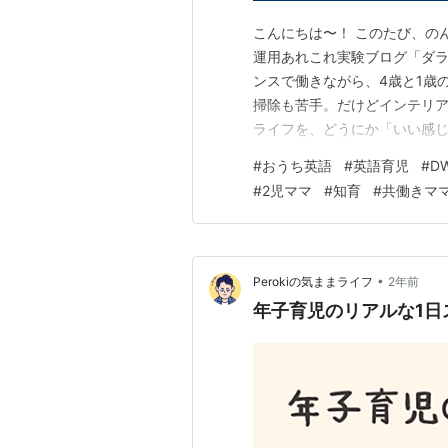
こんにちは〜！ このたび、の
運用あれこれ実験ブログ「ダラ
ンスで働きながら、4歳と1歳
掃除も苦手。だけどインテリア
ライフを、どうにか「いい感じ
2023年の春にふわっと始め
#
おうち英語
#
英語育児
#
D
正直、中古ユーザーって肩身
#
2児ママ
#
知育
#
共働きマ
こうと思ってます。 ちなみに
•
Perokiの気ままライフ
2年前
年子育児のリアルな1日