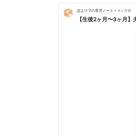
•
ぽよママの育児ノート
4ヶ月前
【生後2ヶ月〜3ヶ月】