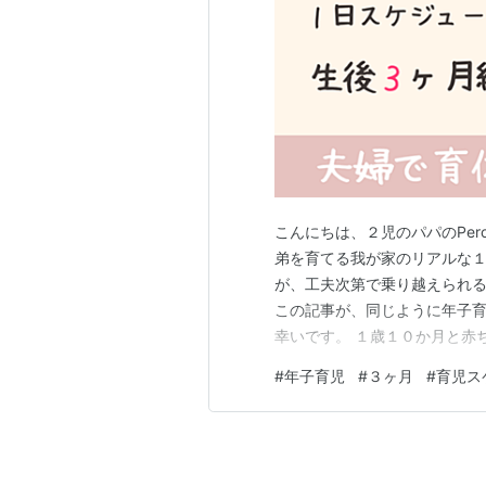
こんにちは、２児のパパのPer
弟を育てる我が家のリアルな１
が、工夫次第で乗り越えられ
この記事が、同じように年子
幸いです。 １歳１０か月と赤
ルはこちら 時間ごとのタイム
#
年子育児
#
３ヶ月
#
育児ス
午前中の時間 【１２時～１５
２１時】夜の時間 【２１時～