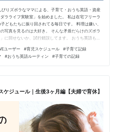
んびりズボラなママによる、子育て・おうち英語・資産
ダラライフ実験室」を始めました。 私は在宅フリーラ
の子どもたちに振り回されてる毎日です。 料理は嫌い、
の写真を見るのは大好き。 そんな矛盾だらけのズボラ
」に回せないか、試行錯誤してます。 おうち英語も、
て、秋にDWEのプレイアロングを中古でお迎えしました。
WEユーザー
#
育児スケジュール
#
子育て記録
狭いのかな？とか思ったけど、そこもリアルに発信してい
マ
#
おうち英語ルーティン
#
子育ての記録
、おうち英語を始め…
スケジュール｜生後3ヶ月編【夫婦で育休】