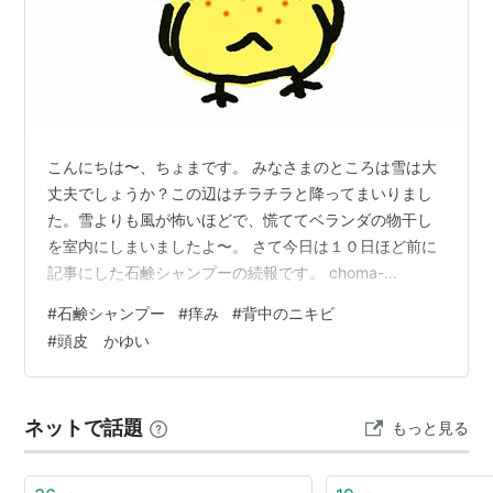
こんにちは〜、ちょまです。 みなさまのところは雪は大
丈夫でしょうか？この辺はチラチラと降ってまいりまし
た。雪よりも風が怖いほどで、慌ててベランダの物干し
を室内にしまいましたよ〜。 さて今日は１０日ほど前に
記事にした石鹸シャンプーの続報です。 choma-
diary.hatenablog.com あの記事を上げたその翌日くらい
#
石鹸シャンプー
#
痒み
#
背中のニキビ
から、急に髪のハネがおさまり始めました^^ オイルなど
#
頭皮 かゆい
アウトバスのヘアケア製品は何も使っていません。石鹸
シャンプーして、クエン酸でリンスしただけです。 ちょ
うど年明けから使い出したのですが、頭皮の痒みも減っ
ネットで話題
もっと見る
て、カサブタを剥がすこともほぼなくなりました。頭皮
と髪、全体的にはや…