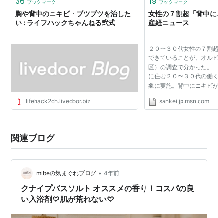
36
19
ブックマーク
ブックマーク
胸や背中のニキビ・ブツブツを治した
女性の７割超「背中にニ
い : ライフハックちゃんねる弐式
産経ニュース
２０〜３０代女性の７割
できていることが、オル
区）の調査で分かった。
に住む２０〜３０代の働
象に実施。背中にニキビ
かを尋ねたところ、２２
lifehack2ch.livedoor.biz
sankei.jp.msn.com
る」、５１．４％が「時
た。 他人の背中について.
関連ブログ
•
mibeの気まぐれブログ
4年前
クナイプバスソルト オススメの香り！コスパの良
い入浴剤♡肌が荒れない♡