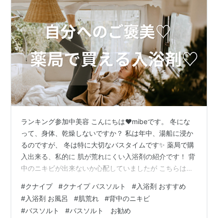
ランキング参加中美容 こんにちは❤️mibeです。 冬にな
って、身体、乾燥しないですか？ 私は年中、湯船に浸か
るのですが、 冬は特に大切なバスタイムです✨ 薬局で購
入出来る、私的に 肌が荒れにくい入浴剤の紹介です！ 背
中のニキビが出来ないか心配していましたが こちらは大
丈夫でした！ ネットや薬局で見たことある人多いのでは
#
クナイプ
#
クナイプ バスソルト
#
入浴剤 おすすめ
ないでしょうか？ クナイプ(Kneipp) バスソルト 2億
#
入浴剤 お風呂
#
肌荒れ
#
背中のニキビ
5000万年前の古代海水を精製した岩塩と、天然ハーブの
#
バスソルト
#
バスソルト お勧め
精油（エッセンシャルオイル）から作られた、ドイツシ