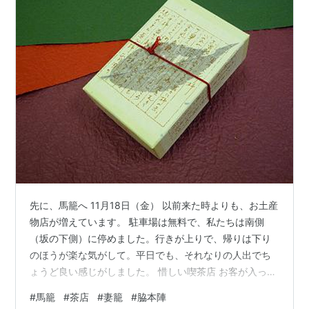
先に、馬籠へ 11月18日（金） 以前来た時よりも、お土産
物店が増えています。 駐車場は無料で、私たちは南側
（坂の下側）に停めました。行きが上りで、帰りは下り
のほうが楽な気がして。平日でも、それなりの人出でち
ょうど良い感じがしました。 惜しい喫茶店 お客が入って
いる茶店には、入り口に提供する飲み物、料理の写真と
#
馬籠
#
茶店
#
妻籠
#
脇本陣
値段が提示されていて、店構えも新しいか清潔感があり