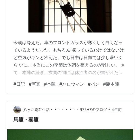
今朝は冷えた。車のフロントガラスが寒々しく白くなっ
ているようだった。もちろん 凍っているわけではないけ
ど空気がキンと冷えた。でも日中は日向では少し暑いく
ら いに。本当にこの季節は体調を整えるのが難しい。 さ
て、本陣の続き。玄関の間には休泊者の名が書かれた関
札があり、大福帳には赤穂 浪士吉良邸討ち入りの三年
#
日記
#
写真
#
本陣
#
ハロウィン
#
パン
#
脇本陣
前、元禄12年7月4日に浅野内匠頭、その9日ほど後7月13
日に吉良上野介が宿泊したそうだ。 今は本陣といえどハ
ロウィンの飾り付けは時代に合わせて。 上段相の間から
•
の畳廊下。 向上段の間床の間に生け花。 湯殿へ行く渡り
八ヶ岳別荘生活・・・・・・・・R75HZのブログ
4年前
廊下に少し秋の色付きが落ちていて。 湯殿、主客専用の
馬籠・妻籠
お風呂場。屋外で沸かした…