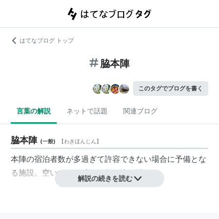
はてなブログ トップ
脇本陣
このタグでブログを書く
言葉の解説
ネットで話題
関連ブログ
脇本陣
(
一般
)
【
わきほんじん
】
本陣の宿泊者数が多過ぎて許容できない場合に予備とな
る施設。空いている時は一般の人も泊まる。
解説の続きを読む