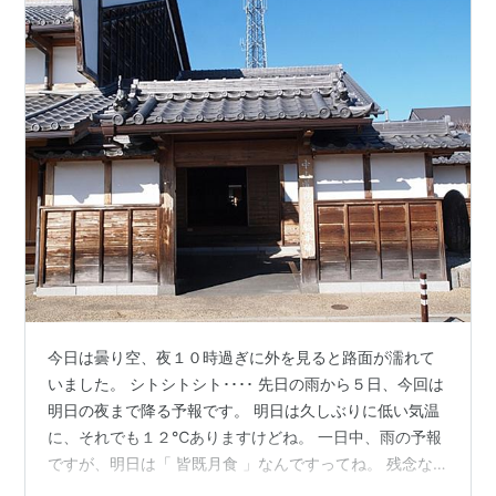
今日は曇り空、夜１０時過ぎに外を見ると路面が濡れて
いました。 シトシトシト････ 先日の雨から５日、今回は
明日の夜まで降る予報です。 明日は久しぶりに低い気温
に、それでも１２℃ありますけどね。 一日中、雨の予報
ですが、明日は「 皆既月食 」なんですってね。 残念な
がら、こちら東海地方は難しいようです。 会社で「 カレ