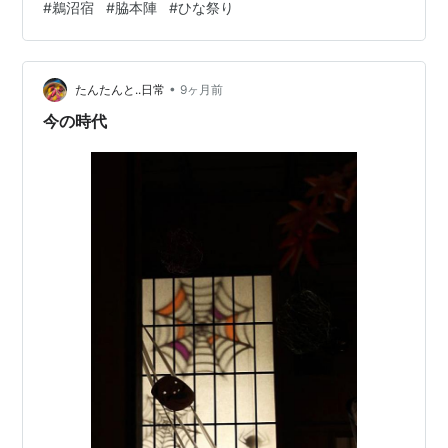
#
鵜沼宿
#
脇本陣
#
ひな祭り
ンダーめくっておいて 」と言われ、 おぉ～そうだわ、３
月ですものね。 ♬ やよい くさもち 春一番 ひしもち あら
れ ひな祭り ひな祭り ♬ （ 食いしん坊のカレンダーより
•
） ー・－・－・ー 「 鵜沼宿脇本陣 」 「 町家館 」を見
たんたんと..日常
9ヶ月前
終えて、「 脇本陣 」にやってきました。
今の時代