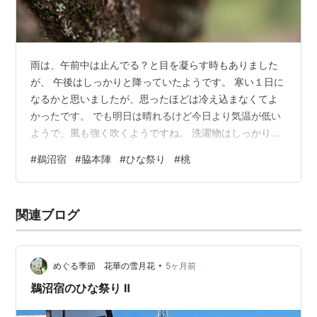
雨は、午前中は止んでる？と目を凝らす時もありました
が、 午後はしっかりと降っていたようです。 寒い１日に
なるかと思いましたが、思ったほどは冷え込まなくてよ
かったです。 でも明日は晴れるけど今日より気温が低い
ようで、風も強く吹くようですね。 洗濯物はしっかり止
めないと飛ばされるかも～ ー・－・－・ー 「 桃 」の花
#
鵜沼宿
#
脇本陣
#
ひな祭り
#
桃
はまだ咲いてはいないでしょうね。 以前は近くに桃の木
がありましたが、この頃は全くと言えるくらい 見かける
ことがなくなってしまいました。 代わりに「 ハナモモ
関連ブログ
」が多くなってきました。 「 桃の節句 」ということで
「 桃 」のお花を。 「 鵜沼宿 脇本陣 」にて お天気が良
すぎて、とても…
•
めぐる季節 花華の雪月花
5ヶ月前
鵜沼宿のひな祭り Ⅱ