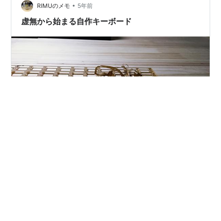
•
ｯﾎﾟﾗ gangstre…
RIMUのメモ
5年前
虚無から始まる自作キーボード
９９から始める自作キーボード part１（part２があるの
かすらわかりません） とある日のこと、、、、 何気なく
Twitterを見てると一件の通知が。 DMが来ていたので確
認してみると、、、 なんとビットトレードワンさん
(https://twitter.com/BitTradeOne)から自作キーボードキ