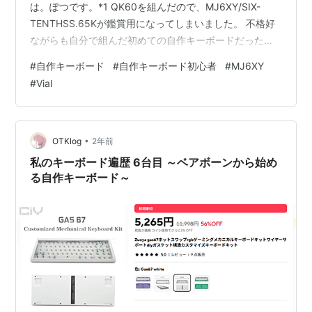
は。ぽつです。*1 QK60を組んだので、MJ6XY/SIX-
TENTHSS.65Kが鑑賞用になってしまいました。 不格好
ながらも自分で組んだ初めての自作キーボードだったの
で、どうにか活用する方法はないもんかの～と考えてい
#
自作キーボード
#
自作キーボード初心者
#
MJ6XY
ました。 MJ6XYはQMK FWを積んでいますが、QK60は
#
Vial
Vialを積んでいます。 VialのQMK/VIAとの機能的な差異に
ついては他に譲りますが、私はQK60でComboや
Keyoverrideを使ったキーマップを採用しているため、
MJ6XYでもキー…
•
OTKlog
2年前
私のキーボード遍歴 6台目 ～ベアボーンから始め
る自作キーボード～