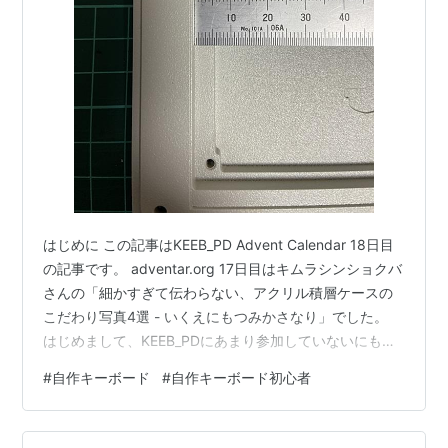
はじめに この記事はKEEB_PD Advent Calendar 18日目
の記事です。 adventar.org 17日目はキムラシンショクバ
さんの「細かすぎて伝わらない、アクリル積層ケースの
こだわり写真4選 - いくえにもつみかさなり」でした。
はじめまして、KEEB_PDにあまり参加していないにも関
わらず、怖い人たちの圧力に負けてしまったgachihamで
#
自作キーボード
#
自作キーボード初心者
す。 参加の経緯 この辺です。 アドカレ登録した。
https://t.co/he1pV2bmF1— yohe @金曜 東地区 テ 38a
(@yohewi) 2021年11月4日 ガチハムさんは7日ね— にるｺ