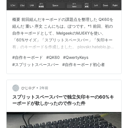
概要 前回組んだキーボードの課題点を整理した QK60を
組んだ 重い 序文 こんにちは。ぽつです。*1 前回、初の
自作キーボードとして、MelgeekのMJ6XYを使い、
「60%サイズ」「スプリットスペースバー」「矢印キー
有」のキーボードを作成しました。 plovskr.hateblo.jp
ところで（閑話休題）、自作キーボード界隈では名付け
#
自作キーボード
#
QK60
#
QwertyKeys
をするのが一般的だと思っていたので名付けをしました
#
スプリットスペースバー
#
自作キーボード初心者
が、アレはPCBを設計した場合になすべき行為ですね。
前回つけた名前はキーボード全体ではなくサンドイッチ
プレートについている名前ということにしておきましょ
う。*2 さて、実際に組み上がったキーボードを使って…
•
ひじログ
2年前
スプリットスペースバーで独立矢印キーの60%キ
ーボードが欲しかったので作った件