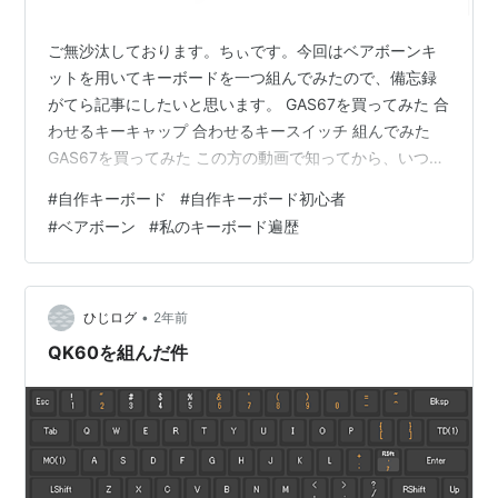
ご無沙汰しております。ちぃです。今回はベアボーンキ
ットを用いてキーボードを一つ組んでみたので、備忘録
がてら記事にしたいと思います。 GAS67を買ってみた 合
わせるキーキャップ 合わせるキースイッチ 組んでみた
GAS67を買ってみた この方の動画で知ってから、いつか
組みたいな～と思っていたキーボードです。 価格もそこ
#
自作キーボード
#
自作キーボード初心者
までしないし、ベアボーンでホットスワップ対応なの
#
ベアボーン
#
私のキーボード遍歴
で、はんだ付け不要でキースイッチのキーキャップを別
途用意すればいいという簡単さに惹かれました。 この値
段感でプレートがPP、そしてガスケットマウントを採用
してるのもなかなかにすごいなと思いました。 ただ、日
•
ひじログ
2年前
本だと遊舎工房さんで購入す…
QK60を組んだ件