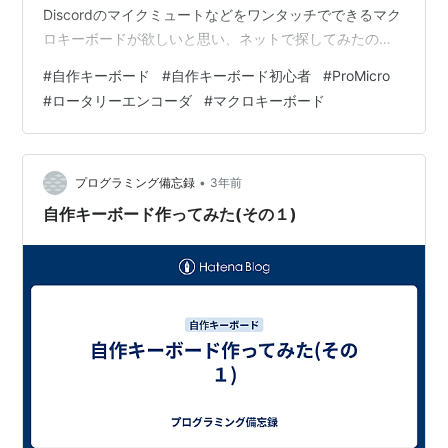
Discordのマイクミュートなどをワンタッチでできるマク
ロキーボードが欲しいと思い、ネットで探してみたので
すが、理想のものがなかったので自分で作ることにしま
#
自作キーボード
#
自作キーボード初心者
#
ProMicro
した。 今回初めて自作キーボードを作るので、苦戦する
#
ロータリーエンコーダ
#
マクロキーボード
と思いますが頑張りたいと思います。 製作手順 1.使用す
る部品を決める 2.キーボードの配列を考える 3.kicadで
基盤の設計 4.qmk firmwareでファームウェアの作成
5.pcb基盤の発注 6.組み立て 今回…
•
プログラミング備忘録
3年前
自作キーボード作ってみた(その１)