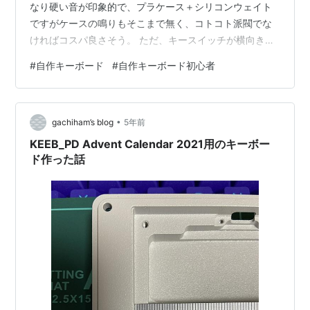
なり硬い音が印象的で、プラケース＋シリコンウェイト
ですがケースの鳴りもそこまで無く、コトコト派閥でな
ければコスパ良さそう。 ただ、キースイッチが横向きの
所があるので、キーキャップとの干渉が気になる。フレ
#
自作キーボード
#
自作キーボード初心者
ックスさはあまり無い。 調整内容 ①プレートをPC →
FR4に変更 ②PCBフォーム(プレート - PCB)をシリコン
からPORONに変更 ③スタビがちょっと異音がするので
•
調整 ④スイッチをGateron CJ BOX → Gateron Pro
gachiham’s blog
5年前
Silverに変更 PORONフォームは…
KEEB_PD Advent Calendar 2021用のキーボー
ド作った話