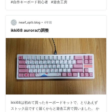
#
自作キーボード初心者
#
遊舎工房
進めればいいんだろう🤔🤔🤔？」という疑問を持ちつつ
初めての自作キーボード作りにチャレンジする人は、 遊
舎工房にいって必要なものを店員さんに聞き、その足で
•
工作室に駆け込んで技術サポートを受けながら作っ
nearf_opt’s blog
4年前
て！！！！！ きっかけ （そもそも自作キーボードってな
ikki68 auroraの調整
に🤔？ということに関しては、私が色々と書…
ikki68は初めて買ったキーボードキットで、とりあえず
ストック品ですぐ届くからと遊舎工房で買いました。 か