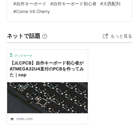
#
自作キーボード
#
自作キーボード初心者
#
大西配列
の歩き方
#
Corne V4 Cherry
ネットで話題
もっと見る
5
ブックマーク
【JLCPCB】自作キーボード初心者が
ATMEGA32U4直付のPCBを作ってみ
た｜cop
note.com