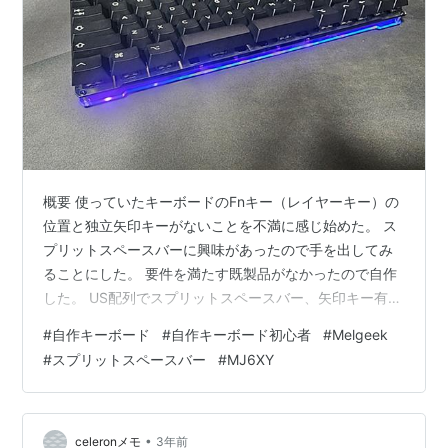
概要 使っていたキーボードのFnキー（レイヤーキー）の
位置と独立矢印キーがないことを不満に感じ始めた。 ス
プリットスペースバーに興味があったので手を出してみ
ることにした。 要件を満たす既製品がなかったので自作
した。 US配列でスプリットスペースバー、矢印キー有の
60%キーボードが完成した。 序文 こんにちは。ぽつと申
#
自作キーボード
#
自作キーボード初心者
#
Melgeek
します*1。初めてキーボードを自作したので、その備忘
#
スプリットスペースバー
#
MJ6XY
として本記事を執筆しました。 Corsair K70 PRO MINI
WIRELESSというキーボードを1.5年ほど使用していま
す。60%サイズ*2で、USB-C/2.4GHz/BTに対応してお
り、筐体の高級感もある良いキーボー…
•
celeronメモ
3年前