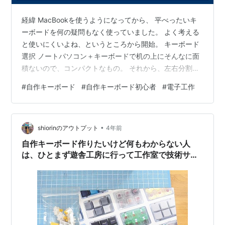
経緯 MacBookを使うようになってから、 平べったいキ
ーボードを何の疑問もなく使っていました。 よく考える
と使いにくいよね、というところから開始。 キーボード
選択 ノートパソコン＋キーボードで机の上にそんなに面
積ないので、コンパクトなもの。 それから、左右分割の
使い心地にすごく興味があったので、分割タイプ。 色々
#
自作キーボード
#
自作キーボード初心者
#
電子工作
見たのですが、分割タイプ(市販品はない？)は、基本的に
自作になり、 いきなり高価なものを買って、作れません
でしたでは困るので、比較的安価なものを選択。
•
HelixPico キーボードキットshop.yushakobo.jp この時点
shiorinのアウトプット
4年前
では気が付いていなかったのですが、 安価＝基板のみ…
自作キーボード作りたいけど何もわからない人
は、ひとまず遊舎工房に行って工作室で技術サポ
ートを受けて！！！！