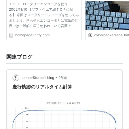
１１３．ロータリーエンコーダを使う
2002/11/10 【ソフトウエア編ＴＯＰに戻
る】 今回はロータリーエンコーダを使ってみ
ましょう。そもそもエンコーダとは電気の世
界では一般的に広く使われている言葉で、コ
ード化（符号化）するといった意味になるか
homepage1.nifty.com
cyberdeckarsenal.ha
と思います。逆にコード化した信号を元に戻
すものをデコーダなどとも...
関連ブログ
•
LancerStratos’s blog
2年前
走行軌跡のリアルタイム計算