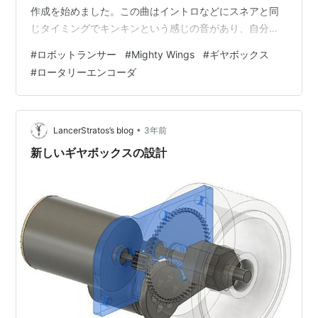
作成を始めました。この曲はイントロなどにスネアと同
じタイミングでキンキンという感じの音があり、自分に
は鉄棒を金づちで叩くような感じに聞こえます。これを
#
ロボットランサー
#
Mighty Wings
#
ギヤボックス
ＤＴＭソフトで再現しようと思って色々探すもののなか
#
ロータリーエンコーダ
なかそれらしい音が見つかりません。友人に聞くとシン
バルのカップを叩く音ではないかと言われ、なるほどと
思って設定してみると確かにそれっぽいですが、色々加
工するもなかなか本物に近づきません。音って難しいで
•
LancerStratos’s blog
3年前
す。近いうちに中古のギター探しに行こう…
新しいギヤボックスの設計