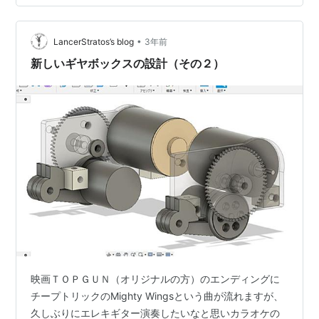
る部品を決める 2.キーボードの配列を考える 3.kicadで
基盤の設計 4.qmk firmwareでファームウェアの作成
5.pcb基盤の発注 6.組み立て 今回…
•
LancerStratos’s blog
3年前
新しいギヤボックスの設計（その２）
映画ＴＯＰＧＵＮ（オリジナルの方）のエンディングに
チープトリックのMighty Wingsという曲が流れますが、
久しぶりにエレキギター演奏したいなと思いカラオケの