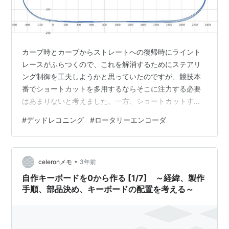
カーブ時とカーブからストレートへの復帰時にライント
レースがふらつくので、これを解消するためにステアリ
ング制御を工夫しようかと思っていたのですが、競技本
番でショートカットを多用するならそこに注力する必要
はあまりないと考えました。一方、ショートカットする
ためにデッドレコニング機能を磨こうと考え、本日はそ
#
デッドレコニング
#
ロータリーエンコーダ
の作業をしました。 ＳＩＮやＣＯＳといった三角関数、
浮動小数点演算を含む軌跡計算プログラムを追加実装
し、計算が間に合うのかを確認しました。計算時間は計
•
測していませんが、10msec周期で計算できているようで
celeronメモ
3年前
す。コンピューターって凄いなぁと改めて思います。そ
自作キーボードを0から作る [1/7] ～経緯、製作
の軌跡をプロットしたのが下です。 低速走行時…
手順、部品決め、キーボードの配置を考える～