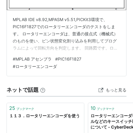
MPLAB IDE v8.92,MPASM v5.51,PICKit3環境で、
PIC16F1827でのロータリーエンコーダのテストをしま
す。 ロータリーエンコーダは、普通の接点式（機械式）
のものを使い、ピン状態変化割り込みを利用してプログ
ラムによって回転方向を判定します。 回路図です。ロー
タリーエンコーダのA,B端子は、RB3,RB4に接続し、RB3
#
MPLAB アセンブラ
#
PIC16F1827
とRB4はウィークプルアップし、プルアップ抵抗は省略
#
ロータリーエンコーダ
します。 回転方向の判定結果は、FT-234を介してシリア
ル通信でパソコンに送り、TeraTermでR(時計回り)または
L(反時計回り)という文字で表示します。 プログラミング
ネットで話題
もっと見る
は、ICSPで行いま…
25
10
ブックマーク
ブックマーク
１１３．ロータリーエンコーダを使う
ロータリーエンコーダ
ルなどのキースイッチ
について - CyberDeck