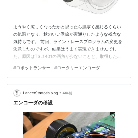
ようやく涼しくなったかと思ったら肌寒く感じるくらい
の気温となり、秋のいい季節が素通りしたような残念な
気持ちです。 前回、ライントレースプログラムの変更を
決意したのですが、結果はうまく実現できませんでし
た。原因はTSL1401の画角が少ないことと、取得したラ
イン位置が画角の端の方になるとノイズが多いことで
#
ロボットランサー
#
ロータリーエンコーダ
す。逆によく今までカーブのライントレースができてい
たな、と自分が過去にやってきたことを忘れて悦に入っ
てしまいました。フィルター処理すればいいのかもしれ
•
ませんが速さが求められる状況では計算によるフィルタ
LancerStratos’s blog
4年前
処理はうまくできそうにありません。とりあえず諦めま
エンコーダの移設
す。 ここでまた別のことを考え始めました。今は…