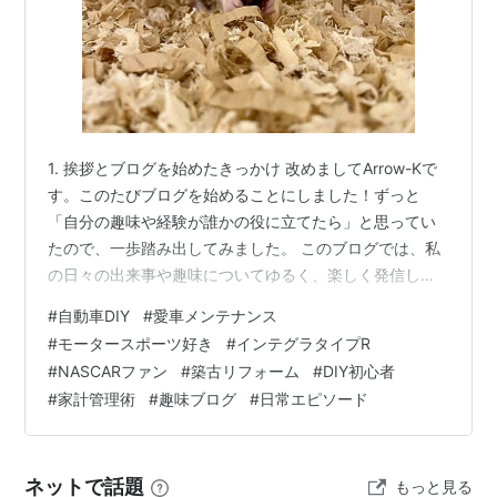
1. 挨拶とブログを始めたきっかけ 改めましてArrow-Kで
す。このたびブログを始めることにしました！ずっと
「自分の趣味や経験が誰かの役に立てたら」と思ってい
たので、一歩踏み出してみました。 このブログでは、私
の日々の出来事や趣味についてゆるく、楽しく発信して
いけたらと思っています。 2. ブログのテーマについて こ
#
自動車DIY
#
愛車メンテナンス
のブログで書いていきたい内容は、大きく分けてこんな
#
モータースポーツ好き
#
インテグラタイプR
感じです： 自動車やDIY車好きで一級整備士の資格を持
#
NASCARファン
#
築古リフォーム
#
DIY初心者
っているので、車のメンテナンスやカスタム、DIYについ
#
家計管理術
#
趣味ブログ
#
日常エピソード
てお伝えしようと思っています。それと最近マイホーム
を購入したので、家のリフォームやDIYの記録も交えてい
きます！それと整備…
ネットで話題
もっと見る