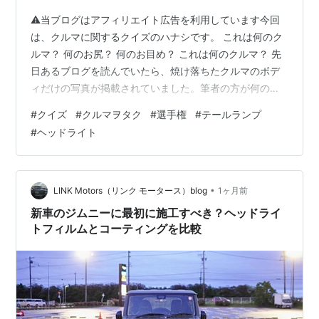
⚠当ブログはアフィリエイト広告を利用しています今回
は、クルマに関するクイズのハナシです。 これは何のク
ルマ？ 何のお尻？ 何のお目め？ これは何のクルマ？ 先
日あるブログを読んでいたら、焼け落ちたクルマのボデ
ィだけの写真が掲載されていました。筆者の方が何のク
ルマかいろいろと調査していくという面白い記事。最初
#
クイズ
#
クルマヲタク
#
選手権
#
テールランプ
の写真で、車格、ボディラインからダットサン・ブルー
#
ヘッドライト
バード（510型）とすぐわかったのですが、読み進めてい
くうちに車内や焼け落ちた残骸などが現れて、最後にコ
ーションプレート（型式、車台番号などが打刻されてい
るプレート）が掲載されていて、予想はズバリ正解！ リ
•
LINK Motors（リンク モータース）blog
1ヶ月前
ンク 自分もまだまだ捨てたもんじゃな…
新車のジムニーに最初に施工すべき？ヘッドライ
トフィルムとコーティングを比較