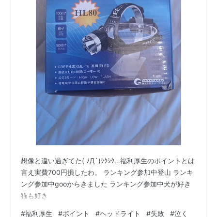
想像と違い過ぎてた( ﾉД`)ｼｸｼｸ…福利厚生のポイントとは
言え実費700円損したわ。 ランキング参加中登山 ランキ
ング参加中gooからきました ランキング参加中犬が好き
猫も好き
#
福利厚生
#
ポイント
#
ヘッドライト
#
失敗
#
泣く