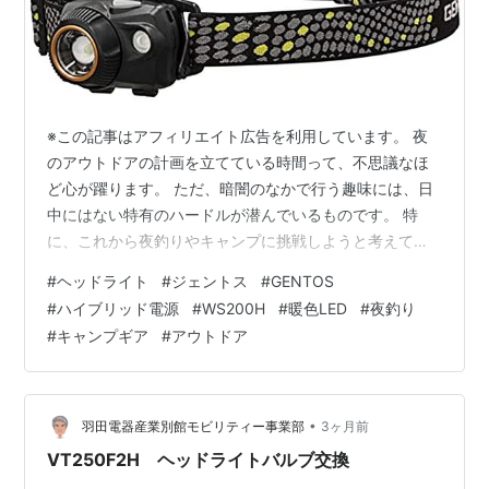
※この記事はアフィリエイト広告を利用しています。 夜
のアウトドアの計画を立てている時間って、不思議なほ
ど心が躍ります。 ただ、暗闇のなかで行う趣味には、日
中にはない特有のハードルが潜んでいるものです。 特
に、これから夜釣りやキャンプに挑戦しようと考えてい
るビギナーの方であれば、なおさら機材選びで失敗した
#
ヘッドライト
#
ジェントス
#
GENTOS
くない。 夜間アクティビティにおける最大のストレス
#
ハイブリッド電源
#
WS200H
#
暖色LED
#
夜釣り
は、主に2つに集約されます。 それが「不意のバッテリ
#
キャンプギア
#
アウトドア
ー切れ」と「周囲への眩しすぎる光の迷惑」です。 スマ
ートフォンのライトでは足元が心もとないと感じ始めた
キャンプ初心者や、メインのライトとは別に手元作業専
用のサブ機を探している夜釣り派にとって、日…
•
羽田電器産業別館モビリティー事業部
3ヶ月前
VT250F2H ヘッドライトバルブ交換