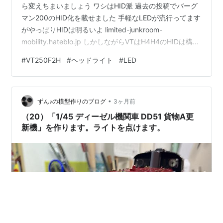
ら変えちまいましょう ワシはHID派 過去の投稿でバーグ
マン200のHID化を載せました 手軽なLEDが流行ってます
がやっぱりHIDは明るいよ limited-junkroom-
mobility.hateblo.jp しかしながらVTはH4H4のHIDは構造
上まともなのが無い よって人生初のヘッドライトLED化
#
VT250F2H
#
ヘッドライト
#
LED
でございます でも流行の真っ白なのって旧車のVTには似
合わない気がします そこで旧車の特権、イエローバルブ
を投入 AUXITO H4 LED ヘッドライト 車検対応 HI/LO切
•
替 4倍明るさUP 6500K ホワイト 高輝度LEDチップ…
ずん♪の模型作りのブログ
3ヶ月前
（20）「1/45 ディーゼル機関車 DD51 貨物A更
新機」を作ります。ライトを点けます。