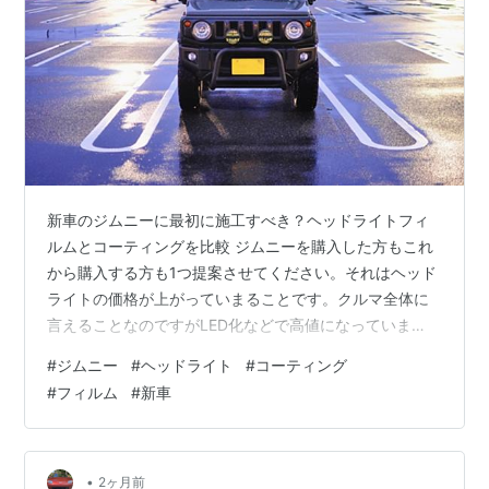
新車のジムニーに最初に施工すべき？ヘッドライトフィ
ルムとコーティングを比較 ジムニーを購入した方もこれ
から購入する方も1つ提案させてください。それはヘッド
ライトの価格が上がっていまることです。クルマ全体に
言えることなのですがLED化などで高値になっていま
す。 そして、高級車のヘッドライトでも黄ばみが必ずと
#
ジムニー
#
ヘッドライト
#
コーティング
言っていいほど発生してしまいます。 そんな理由から新
#
フィルム
#
新車
車のうちにコーティングかフィルムを施工することをお
すすめします。新車時に約5,000円のフィルムを貼る
か、5年後に5万円のヘッドライト交換をする必要性が出
るかもしれないということです。大げさに聞こえるかも
•
2ヶ月前