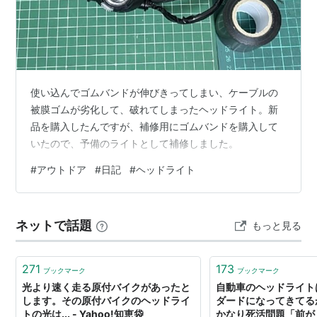
使い込んでゴムバンドが伸びきってしまい、ケーブルの
被膜ゴムが劣化して、破れてしまったヘッドライト。新
品を購入したんですが、補修用にゴムバンドを購入して
いたので、予備のライトとして補修しました。
#
アウトドア
#
日記
#
ヘッドライト
ネットで話題
もっと見る
271
173
ブックマーク
ブックマーク
光より速く走る原付バイクがあったと
自動車のヘッドライト
します。その原付バイクのヘッドライ
ダードになってきてる
トの光は... - Yahoo!知恵袋
かなり死活問題「前が