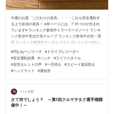
今週のお題「こだわりの道具」・・・これも安全運転す
る上で必須の道具！ ※本ページには、ﾌﾟﾛﾓｰｼｮﾝが含まれ
ています※ ランキング参加中トラベラーズノート ランキ
ング参加中美女計画グループ ランキング参加中自然・環
境 ランキング参加中メンタル ドライブレコーダー付けた
ての頃、つまり約一年前の話だが、とてもいい効果があ
#
凹むねーシリーズ
#
ドライブレコーダー
った！と何だか記録されていた。つまり、「見られてい
#
安全運転効果
#
ハッチ
#
ライフスタイル
る」という意識から、運転が全体的に安全運転になっ
#
女性タレントの声
#
一旦停止
#
スピード違反防止
た。自分的には、車間距離をあけたり、一旦停止をしっ
#
ヘッドライト
#
通知音
かりとニ旦停止の感じで慎重に行ったり、運転の基本と
いうか、必要なタイミングでの色んな確認を着実におこ
なったり、スピードの記録機能はな…
•
1ヶ月前
さて何でしょう？ ～第1回クルマヲタク選手権開
催中！～