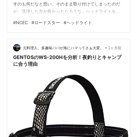
すのも何だなと思い、そのまま取り付けてしまったのだ
が、洗浄した方が良かっただろうな。ヘッドライトを点
灯すると汚れなのか何かしらの跡が内側に見える。 取り
#
NCEC
#
ロードスター
#
ヘッドライト
外して部屋に転がっているライトの殻割りをする気にな
った時には洗浄するとしよう。 今回ウレタン塗装したけ
ど、使用するのをやめたカバーはひざらし、雨ざらしに
•
して放置してみよう。
元料理人、多趣味パパが海にハマってさぁ大変。
2ヶ月前
GENTOSのWS-200Hを分析！夜釣りとキャンプ
に合う理由