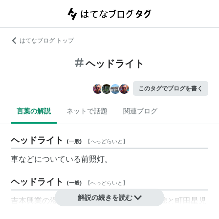
はてなブログ トップ
ヘッドライト
このタグでブログを書く
言葉の解説
ネットで話題
関連ブログ
ヘッドライト
(
一般
)
【
へっどらいと
】
車などについている前照灯。
ヘッドライト
(
一般
)
【
へっどらいと
】
解説の続きを読む
吉本興業の漫才コンビ。メンバーは
和田友徳
と
町田星児
の2人。2000年結成。