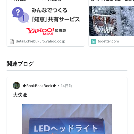
detail.chiebukuro.yahoo.co.jp
togetter.com
関連ブログ
•
◆BookBookBook◆
14日前
大失敗