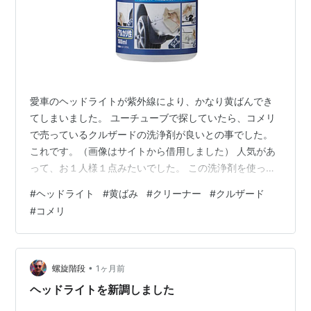
愛車のヘッドライトが紫外線により、かなり黄ばんでき
てしまいました。 ユーチューブで探していたら、コメリ
で売っているクルザードの洗浄剤が良いとの事でした。
これです。（画像はサイトから借用しました） 人気があ
って、お１人様１点みたいでした。 この洗浄剤を使っ
て、３～４回繰り返して黄ばみを取ります。 白いウェッ
#
ヘッドライト
#
黄ばみ
#
クリーナー
#
クルザード
トが黄色に染まり、びっくりしましたね！ ウェットは使
#
コメリ
い捨てのマイクロファイバーを使いました。 水で１回流
します。 次はこれでライトをクリーニングします。 縦、
横を何回も繰り返します。 拭き取って、またクリーニン
グします。３回ぐらいかな？ 最後はこれでコーティング
•
螺旋階段
1ヶ月前
します。 できるだけ薄く延ばす…
ヘッドライトを新調しました