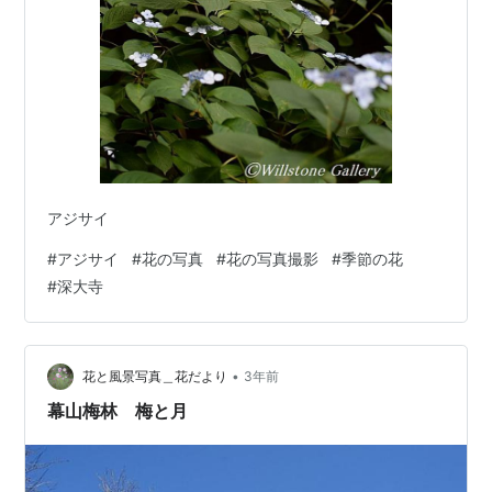
アジサイ
#
アジサイ
#
花の写真
#
花の写真撮影
#
季節の花
#
深大寺
•
花と風景写真＿花だより
3年前
幕山梅林 梅と月