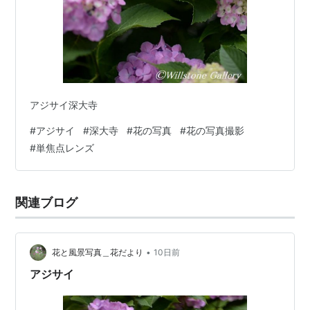
アジサイ深大寺
#
アジサイ
#
深大寺
#
花の写真
#
花の写真撮影
#
単焦点レンズ
関連ブログ
•
花と風景写真＿花だより
10日前
アジサイ