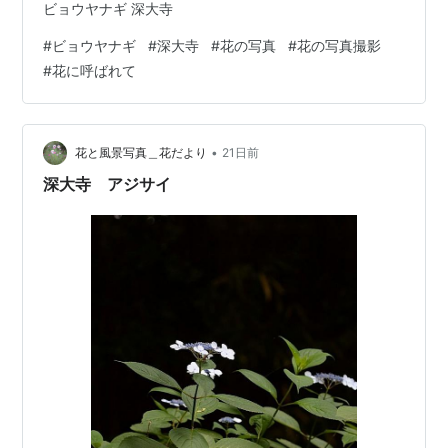
ビョウヤナギ 深大寺
#
ビョウヤナギ
#
深大寺
#
花の写真
#
花の写真撮影
#
花に呼ばれて
•
花と風景写真＿花だより
21日前
深大寺 アジサイ