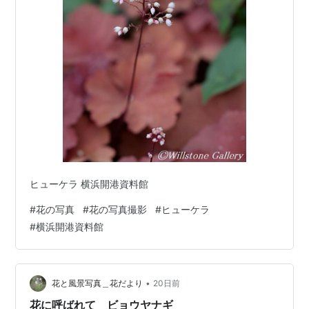
ヒューケラ 横浜開港資料館
#
花の写真
#
花の写真撮影
#
ヒューケラ
#
横浜開港資料館
•
花と風景写真＿花だより
20日前
花に呼ばれて ビョウヤナギ