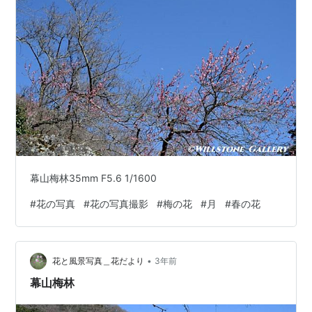
幕山梅林35mm F5.6 1/1600
#
花の写真
#
花の写真撮影
#
梅の花
#
月
#
春の花
•
花と風景写真＿花だより
3年前
幕山梅林