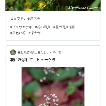
ビョウヤナギ深大寺
#
ビョウヤナギ
#
花の写真
#
花の写真撮影
#
黄色い花
#
深大寺
•
花と風景写真＿花だより
19日前
花に呼ばれて ヒューケラ