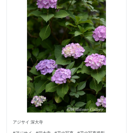
アジサイ 深大寺
#
アジサイ
#
深大寺
#
花の写真
#
花の写真撮影