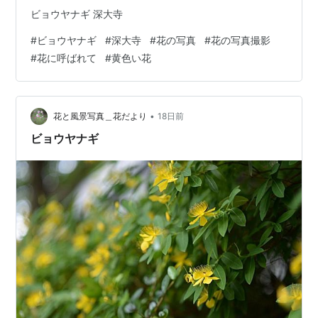
ビョウヤナギ 深大寺
#
ビョウヤナギ
#
深大寺
#
花の写真
#
花の写真撮影
#
花に呼ばれて
#
黄色い花
•
花と風景写真＿花だより
18日前
ビョウヤナギ