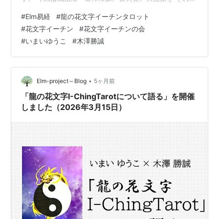
れいこ先生と木澤先生よりお話されました。 いこ先生か
#
Elm易経
#
龍の花文字イーチンタロット
らはカードの絵柄の花文字に込めた意味を、 木澤先生か
#
花文字イーチン
#
花文字イーチンの会
らはそれぞれの卦の解説がされました。 毎回の4つのカ
#
いまいゆうこ
#
木澤勝誠
ードの読み解きコーナーも健在です。 今回も読み解きし
て頂きました。 読み解きのコーナーも恒例の 大喜利みた
いな感じになってきていて 楽しんで行っています。 次回
は20…
•
Elm-project～Blog
5ヶ月前
「龍の花文字I-ChingTarotについて語る」を開催
しました（2026年3月15日）