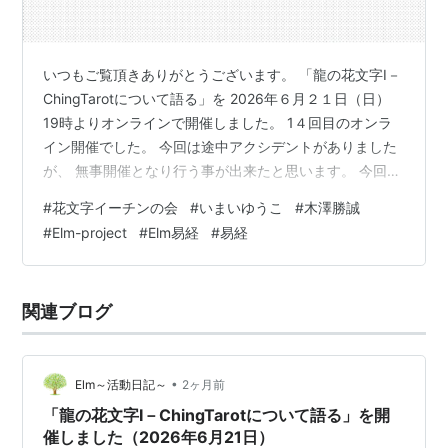
いつもご覧頂きありがとうございます。 「龍の花文字I－
ChingTarotについて語る」を 2026年６月２１日（日）
19時よりオンラインで開催しました。 1４回目のオンラ
イン開催でした。 今回は途中アクシデントがありました
が、 無事開催となり行う事が出来たと思います。 今回は
巽為風・兌為澤・風水渙・水澤節を それぞれいこ先生と
#
花文字イーチンの会
#
いまいゆうこ
#
木澤勝誠
木澤先生よりお話されました。 いこ先生からはカードの
#
Elm-project
#
Elm易経
#
易経
絵柄の花文字に込めた意味を、 木澤先生からはそれぞれ
の卦の解説がされました。 毎回の4つのカードの読み解
きコーナーも健在です。 今回も読み解きして頂きまし
関連ブログ
た。 読み解きのコーナーも恒例の 大喜利みたいな感じに
なってきて…
•
Elm～活動日記～
2ヶ月前
「龍の花文字I－ChingTarotについて語る」を開
催しました（2026年6月21日）