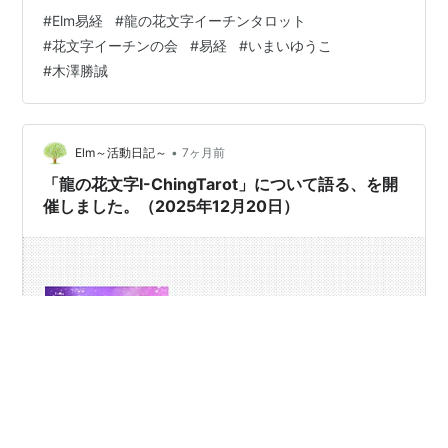
先生と木澤先生よりお話されました。 いこ先生からはカ
#
Elm易経
#
龍の花文字イーチンタロット
ードの絵柄の花文字に込めた意味を、 木澤先生からはそ
#
花文字イーチンの会
#
易経
#
いまいゆうこ
れぞれの卦の解説がされました。 毎回の4つのカードの
#
木澤勝誠
読み解きコーナーも健在です。 今回も読み解きして頂き
ました。 読み解きのコーナーも恒例の 大喜利みたいな感
じになってきていて 楽しんで行っています。 併せて、
12…
•
Elm～活動日記～
7ヶ月前
「龍の花文字I-ChingTarot」について語る、を開
催しました。（2025年12月20日）