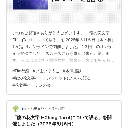
いつもご覧頂きありがとうございます。 「龍の花文字I－
ChingTarotについて語る」を 2026年５月６日（水・祝）
19時よりオンラインで開催しました。 1３回目のオンラ
イン開催でした。 スムーズに行う事が出来たと思いま
す。 今回は風山漸・雷澤帰妹。雷火豊。火山旅を それぞ
れいこ先生と木澤先生よりお話されました。 いこ先生か
#
Elm易経
#
いまいゆうこ
#
木澤勝誠
らはカードの絵柄の花文字に込めた意味を、 木澤先生か
#
龍の花文字イーチンタロットについて語る
らはそれぞれの卦の解説がされました。 毎回の4つのカ
#
花文字イーチンの会
ードの読み解きコーナーも健在です。 今回も読み解きし
て頂きました。 読み解きのコーナーも恒例の 大喜利みた
いな感じになってきていて 楽しんで行っています。 次回
は20…
•
Elm～活動日記～
3ヶ月前
「龍の花文字 I-Ching Tarotについて語る」を開
催しました（2026年5月6日）