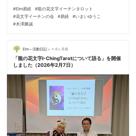
生と木澤先生よりお話されました。 いこ先生からはカー
#
Elm易経
#
龍の花文字イーチンタロット
ドの絵柄の花文字に込めた意味を、 木澤先生からはそれ
#
花文字イーチンの会
#
易経
#
いまいゆうこ
ぞれの卦の解説がされました。 毎回の4つのカードの読
#
木澤勝誠
み解きコーナーも健在です。 今回も読み解きして頂きま
した。 読み解きのコーナーも恒例の 大喜利みたいな感じ
になってきていて 楽しんで行っています。 次回は
2026…
•
Elm～活動日記～
6ヶ月前
「龍の花文字I-ChingTarotについて語る」を開催
しました（2026年2月7日）