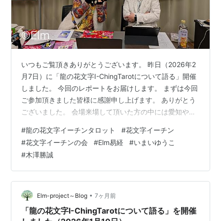
いつもご覧頂きありがとうございます。 昨日（2026年2
月7日）に「龍の花文字I-ChingTarotについて語る」開催
しました。 今回のレポートをお届けします。 まずは今回
ご参加頂きました皆様に感謝申し上げます。 ありがとう
ございました。 会場来場して頂いた方の中には愛知や神
戸からいらっしゃった方、 オンラインも栃木や愛知の方
#
龍の花文字イーチンタロット
#
花文字イーチン
もいらして、 全国から参加者が集まりました。 嬉しい限
#
花文字イーチンの会
#
Elm易経
#
いまいゆうこ
りですね。 今回の開催は会場とオンライン両方で開催と
#
木澤勝誠
なりました。 今回も花文字のパートをいこ先生、易のパ
ートを木澤先生、 司会はUkiちゃん、裏方NOOBLEEとい
つものチーム。 久々のハイブリット開催にElmのメン…
•
Elm-project～Blog
7ヶ月前
「龍の花文字I-ChingTarotについて語る」を開催