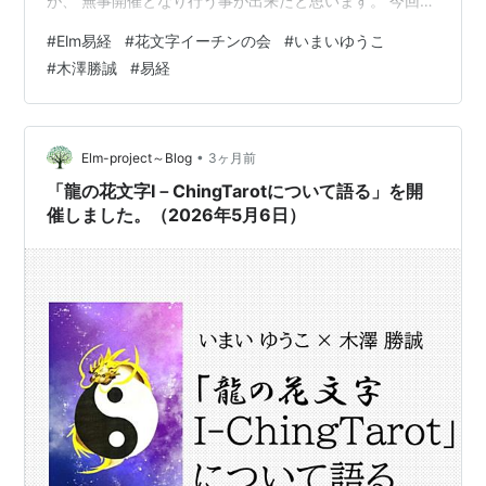
が、 無事開催となり行う事が出来たと思います。 今回は
巽為風・兌為澤・風水渙・水澤節を それぞれいこ先生と
#
Elm易経
#
花文字イーチンの会
#
いまいゆうこ
木澤先生よりお話されました。 いこ先生からはカードの
#
木澤勝誠
#
易経
絵柄の花文字に込めた意味を、 木澤先生からはそれぞれ
の卦の解説がされました。 毎回の4つのカードの読み解
きコーナーも健在です。 今回も読み解きして頂きまし
た。 読み解きのコーナーも恒例の 大喜利みたいな感じに
•
Elm-project～Blog
3ヶ月前
なってきて…
「龍の花文字I－ChingTarotについて語る」を開
催しました。（2026年5月6日）