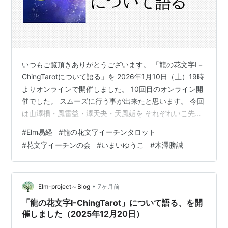
いつもご覧頂きありがとうございます。 「龍の花文字I－
ChingTarotについて語る」を 2026年1月10日（土）19時
よりオンラインで開催しました。 10回目のオンライン開
催でした。 スムーズに行う事が出来たと思います。 今回
は山澤損・風雷益・澤天夬・天風姤を それぞれいこ先生
と木澤先生よりお話されました。 いこ先生からはカード
#
Elm易経
#
龍の花文字イーチンタロット
の絵柄の花文字に込めた意味を、 木澤先生からはそれぞ
#
花文字イーチンの会
#
いまいゆうこ
#
木澤勝誠
れの卦の解説がされました。 毎回の4つのカードの読み
解きコーナーも健在です。 今回も読み解きして頂きまし
た。 読み解きのコーナーも恒例の 大喜利みたいな感じに
なってきていて 楽しんで行っています。 次回は2026…
•
Elm-project～Blog
7ヶ月前
「龍の花文字I-ChingTarot」について語る、を開
催しました（2025年12月20日）