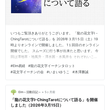
いつもご覧頂きありがとうございます。 「龍の花文字I－
ChingTarotについて語る」を 2026年３月1５日（土）19
時よりオンラインで開催しました。 1１回目のオンライン
開催でした。 スムーズに行う事が出来たと思います。 今
回は澤地萃・地風升・澤水困・水風井を それぞれいこ先
生と木澤先生よりお話されました。 いこ先生からはカー
#
Elm易経
#
龍の花文字イーチンタロット
ドの絵柄の花文字に込めた意味を、 木澤先生からはそれ
#
花文字イーチンの会
#
いまいゆうこ
#
木澤勝誠
ぞれの卦の解説がされました。 毎回の4つのカードの読
み解きコーナーも健在です。 今回も読み解きして頂きま
した。 読み解きのコーナーも恒例の 大喜利みたいな感じ
になってきていて 楽しんで行っています。 次回は
•
Elm～活動日記～
5ヶ月前
2026…
「龍の花文字I-ChingTarotについて語る」を開催
しました（2026年3月15日）