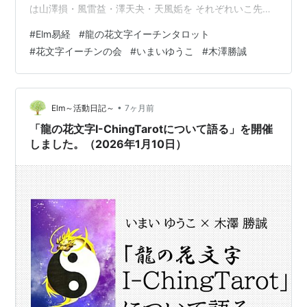
は山澤損・風雷益・澤天夬・天風姤を それぞれいこ先生
と木澤先生よりお話されました。 いこ先生からはカード
#
Elm易経
#
龍の花文字イーチンタロット
の絵柄の花文字に込めた意味を、 木澤先生からはそれぞ
#
花文字イーチンの会
#
いまいゆうこ
#
木澤勝誠
れの卦の解説がされました。 毎回の4つのカードの読み
解きコーナーも健在です。 今回も読み解きして頂きまし
た。 読み解きのコーナーも恒例の 大喜利みたいな感じに
なってきていて 楽しんで行っています。 次回は2026…
•
Elm～活動日記～
7ヶ月前
「龍の花文字I-ChingTarotについて語る」を開催
しました。（2026年1月10日）