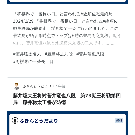
「将棋界で一番長い日」と言われるA級順位戦最終局
2024/2/29 「将棋界で一番長い日」と言われるA級順位
戦最終局が静岡市・浮月楼で一斉に行われました。この
最終局が始まる時点でトップは6勝の豊島将之九段。追う
のは、菅井竜也八段と永瀬拓矢九段の二人です。ここま
で、挑戦者も降級者も決まっていないというとてもスリ
#
藤井聡太名人
#
豊島将之九段
#
菅井竜也八段
リングな展開。結果は豊島将之九段が最終局に勝利し、
#
将棋界の一番長い日
名人挑戦者になりました。藤井聡太名人との七番勝負に
挑みます。 最終局の対戦相手は菅井竜也八段 この日一番
の注目は、勝てば挑戦者に決まる豊島将之九段と、勝て
ば同じ星で並びプレーオフに持ち込める菅井竜也八段と
•
ふきんとうだより
2年前
の対局。二転三転したシーソーゲーム…
藤井聡太王将対菅井竜也八段 第73期王将戦第四
局 藤井聡太王将が防衛