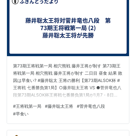
第73期王将戦第一局 相穴熊戦 藤井王将が制す 第73期王
将戦第一局 相穴熊戦 藤井王将が制す 二日目 昼食 結果 敗
因は早食い? #藤井聡太 王将の勝利【第73期ALSOK杯 #
王将戦 七番勝負第1局】○藤井聡太王将 VS ●菅井竜也八
段第73期ALSOK杯王将戦七番勝負第1局が1月7・8日
(日・月祝)に栃木県大田原市「ホテル花月」で行われ、藤
#
王将戦第一局
#
藤井聡太王将
#
菅井竜也八段
井王将が120手で菅井八段に勝ち先勝しました。
#
早食い
https://t.co/DXHC40iIKv — 日本将棋連盟【公式】
(@shogi_jsa) January 8, 2024 先手・菅井竜也八段のノ
ーマル三間飛車、後手・藤井聡太王将の居飛車穴熊と