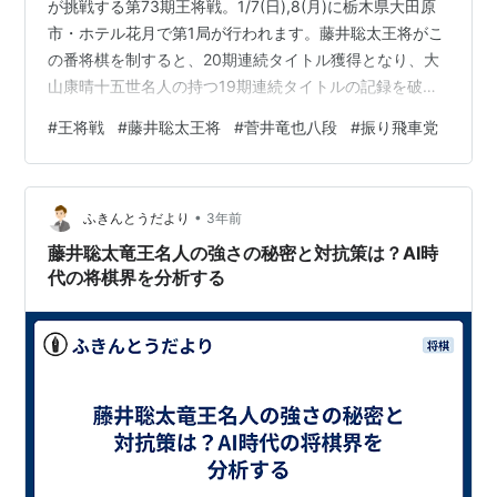
が挑戦する第73期王将戦。1/7(日),8(月)に栃木県大田原
市・ホテル花月で第1局が行われます。藤井聡太王将がこ
の番将棋を制すると、20期連続タイトル獲得となり、大
山康晴十五世名人の持つ19期連続タイトルの記録を破り
ます。 第73期王将戦 第1局は1/7,8 ABEMAで中継 藤井聡
#
王将戦
#
藤井聡太王将
#
菅井竜也八段
#
振り飛車党
太王将と菅井竜也八段のこれまでの対局 振り飛車党の期
待を背負って 迎える「若き帝王」藤井王将は ふきんとう
の予想は? ABEMAで中継 この王将戦七番勝負、ABEMAで
•
ライブ中継されますが、解説付きで見逃し配信もある
ふきんとうだより
3年前
PPVは有料(130円)となっていま…
藤井聡太竜王名人の強さの秘密と対抗策は？AI時
代の将棋界を分析する