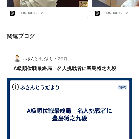
times.abema.tv
times.abema.tv
関連ブログ
•
ふきんとうだより
2年前
A級順位戦最終局 名人挑戦者に豊島将之九段