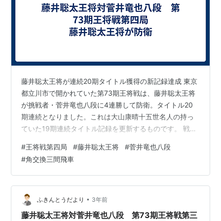
藤井聡太王将が連続20期タイトル獲得の新記録達成 東京
都立川市で開かれていた第73期王将戦は、藤井聡太王将
が挑戦者・菅井竜也八段に4連勝して防衛。タイトル20
期連続となりました。これは大山康晴十五世名人の持っ
ていた19期連続タイトル記録を更新するものです。 戦型
は角交換三間飛車 菅井竜也八段は第一局、第二局に続い
#
王将戦第四局
#
藤井聡太王将
#
菅井竜也八段
て本局でも三間飛車を選択。角交換型という菅井八段が
#
角交換三間飛車
得意とする戦型です。双方が馬を作り、先手は矢倉模
様、後手は銀美濃という陣形に。38手(16:20頃)進んだ時
点で、藤井58:42菅井と、やや居飛車側がいいようです。
評価値でなかなかリードを奪えない菅井八段ですが、中
•
ふきんとうだより
3年前
盤どう指すでしょうか。…
藤井聡太王将対菅井竜也八段 第73期王将戦第三