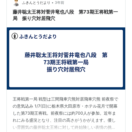
い…
•
ふきんとうだより
3年前
藤井聡太王将対菅井竜也八段 第73期王将戦第一
局 振り穴対居飛穴
王将戦第一局 戦型は三間飛車穴熊対居飛車穴熊 前夜祭で
の意気込み 1/7(日)に栃木県大田原市・ホテル花月で開幕
した第73期王将戦。前夜祭には約700人が参加。近年ま
れにみる盛況となり、注目の高さがうかがえます。優し
い雰囲気の藤井聡太王将に対して終始険しい表情の挑戦