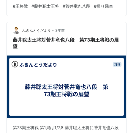
者・菅井竜也八段。 藤井王将と並び、笑ってくださいの
#
王将戦
#
藤井聡太王将
#
菅井竜也八段
#
振り飛車
注文に応えた菅井先生。王将戦第1局前夜祭@大田原
pic.twitter.com/cYYnJTTiQd — ひろゑ (@hiroe_kote)
January 6, 2024 その菅井八段は 「大勢の将棋ファンの
•
方がいらっしゃっていて、しゃべることを忘れてしまい
ふきんとうだより
3年前
ました・・・厳しい戦…
藤井聡太王将対菅井竜也八段 第73期王将戦の展
望
第73期王将戦 第1局は1/7,8 藤井聡太王将に菅井竜也八段