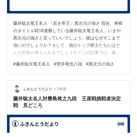
藤井聡太竜王名人 「若き帝王」異次元の強さ 現在、将棋
のタイトル戦18連勝している藤井聡太竜王名人。いまや
異次元の強さと言っていいでしょう。彼はなぜそこまで
強いのでしょうか？そして、他のトップ棋士たちにはど
んな対策が考えられるでしょうか？この記事では、藤井
聡太竜王名人の強さの秘密と対抗策を探っていきます。
#
藤井聡太竜王名人
#
菅井竜也八段
#
異次元の強さ
将棋の藤井時代: 歴代の名人たちとの違い 私は藤井聡太
竜王名人の対局はだいたい棋譜を含めて見ていますが、
どちらが勝つかに注目すると言うよりも時代の流れを追
•
っているような感じです。将棋界は今、藤井時代が始ま
ふきんとうだより
3年前
って確立された時期です。私が体感的に知っているの
藤井聡太名人対豊島将之九段 王座戦挑戦者決定
は、大山康晴→中原誠→羽生善治→藤井聡太…
戦 見どころ