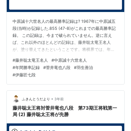
中原誠十六世名人の最高勝率記録は? 1967年に中原誠五
段(当時)が記録した.855 (47-8)がこれまでの最高勝率記
録。 この記録は、今まで破られていません。逆に言え
ば、これ以外のほとんどの記録は、藤井聡太竜王名人
が、塗り替えてきたということです。将棋界では、年間
の勝率(30局以上)が記録として保存されています。年度
#
藤井聡太竜王名人
#
中原誠十六世名人
が4/1から3/31までとなっているので、現時点(1/16現在)
#
年間勝率記録
#
菅井竜也八段
#
羽生善治
の記録は、暫定的なものです。 中原誠十六世名人が持つ
#
伊藤匠七段
年間最高勝率は、達成するのが難しく、これまで55年間
破る棋士はいませんでした。あのレジェンド・羽生善治
九段でさえも破れませんでした。 しかし、何と!! 今年度
は、…
•
ふきんとうだより
3年前
藤井聡太王将対菅井竜也八段 第73期王将戦第一
局 (2) 藤井聡太王将が先勝