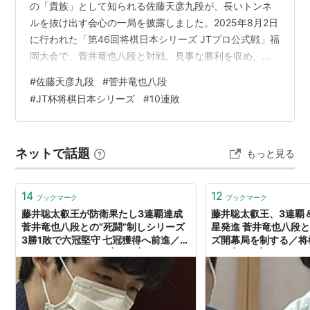
の「貴族」として知られる佐藤天彦九段が、長いトンネ
ルを抜け出す会心の一局を披露しました。2025年8月2日
に行われた「第46回将棋日本シリーズ JTプロ公式戦」福
岡大会で、菅井竜也八段と対戦。見事な勝利を収め、今
年4月から続いていた公式戦の連敗を「10」で止めまし
#
佐藤天彦九段
#
菅井竜也八段
た。 多くのファンが待ち望んだこの勝利。本記事では、
#
JT杯将棋日本シリーズ
#
10連敗
激戦となった対局内容を振り返りながら、佐藤九段復活
の軌跡を追います。 福岡市で2日指された第46回将棋日
本シリーズJTプロ公式戦１回戦第４局、佐藤天彦九段対
ネットで話題
もっと見る
菅井竜也八段の一戦は、佐藤天彦九段が勝ちました次戦
は伊藤匠叡王です写真は将…
14
12
ブックマーク
ブックマーク
藤井聡太叡王が防衛果たし3連覇達成
藤井聡太叡王、3連覇
菅井竜也八段との“死闘”制しシリーズ
星発進 菅井竜也八段
3勝1敗で六冠堅守 七冠獲得へ前進／将
ズ開幕局を制する／将
棋・叡王戦五番勝負 | 将棋 | ABEMA
勝負 | 将棋 | ABEMA 
TIMES | アベマタイムズ
イムズ