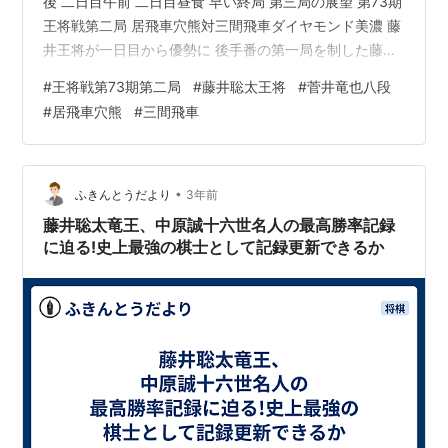
後 二日目午前 二日目昼食 早い終局 第三局の展望 第73期
王将戦第二局 居飛車穴熊対三間飛車ダイヤモンド美濃 藤
井王将が一日目から優勢に 後手番の第一局を制した藤井
聡太王将。対する菅井竜也八段の陣形と対策が注目され
#
王将戦第73期第二局
#
藤井聡太王将
#
菅井竜也八段
た第二局。またしても三間飛車でした。藤井王将も居飛
#
居飛車穴熊
#
三間飛車
車穴熊に構えて、ここの所両者はほぼ同じような形での
戦いを続けている印象です。一日目から優勢となった藤
井聡太王将。菅井八段に暴れる隙を見せず、そのまま押
し切りました。棋譜は、こちらからどうぞ。 第73期王将
•
ふきんとうだより
3年前
戦七番勝負第2局 - …
藤井聡太竜王、中原誠十六世名人の最高勝率記録
に迫る!史上最強の棋士として記録更新できるか