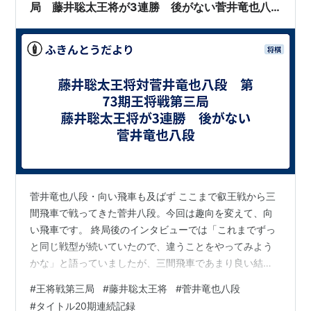
局 藤井聡太王将が3連勝 後がない菅井竜也八
段
菅井竜也八段・向い飛車も及ばず ここまで叡王戦から三
間飛車で戦ってきた菅井八段。今回は趣向を変えて、向
い飛車です。 終局後のインタビューでは「これまでずっ
と同じ戦型が続いていたので、違うことをやってみよう
かな」と語っていましたが、三間飛車であまり良い結果
が出ていないことが一因でしょう。 藤井聡太王将・想定
#
王将戦第三局
#
藤井聡太王将
#
菅井竜也八段
していなかった形 一方の藤井聡太王将は「序盤はあまり
#
タイトル20期連続記録