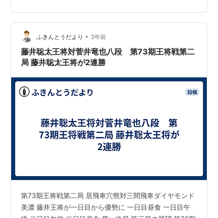
想定していなかった形になり、一手一手難しい展開でし
た」と、向い飛車はあまり想定していなかった模様で
す。 村）王将戦第3局が島根県大田市で指され、藤井聡
太王将が挑戦者の菅井竜也八段に94手で勝ちました。菅
•
ふきんとうだより
3年前
井八段、美濃囲いはまだ健在ではあるものの…
藤井聡太王将対菅井竜也八段 第73期王将戦第二
局 藤井聡太王将が2連勝
第73期王将戦第二局 居飛車穴熊対三間飛車ダイヤモンド
美濃 藤井王将が一日目から優勢に 一日目昼食 一日目午