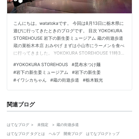
こんにちは。watatokaです。 今回は8月13日に栃木県に
遊びに行ってきたときのブログです。 目次 YOKOKURA
STOREHOUSE 岩下の新生姜ミュージアム 蔵の街遊歩道
蔵の菓栃木本店 おみやげ まずは小山市にラーメンを食べ
に行ってきました。 YOKOKURA STOREHOUSE 11時30
分ごろに「YOKOKURA STOREHOUSE」に到着しまし
#
YOKOKURA STOREHOUS
#
昆布水つけ麺
た。 すでにすごい行列です。 駐車場は広かったのです
#
岩下の新生姜ミュージアム
#
岩下の新生姜
が、駅から少し離れているため車で訪れる方が多く車を
#
イワシカちゃん
#
蔵の街遊歩道
#
栃木観光
止めることができずに諦めて帰る車もいました。 13時30
分ごろついに昆布水つけ麺が到着しました！ すっごく並
んだ甲斐がありました…
関連ブログ
はてなブログ
>
未指定
>
蔵の街遊歩道
はてなブログ タグとは
ヘルプ
開発ブログ
はてなブログトップ