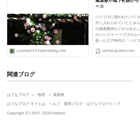
蔵屋敷や城下町跡から 
ース
バイゴマに使われたバイ
中に入れられていたとみ
の蔵屋敷跡などから出土
のベーゴマ ベーゴマのル
使った江戸時代の「バイ
定させるために貝に流し
yutoma233.hatenablog.com
sankei.jp.msn.com
鉛の詰め物などが、大阪
城下町跡などから...
関連ブログ
はてなブログ
>
地理
>
蔵屋敷
はてなブログ タグとは
ヘルプ
開発ブログ
はてなブログトップ
Copyright (C) 2001-
2026
Hatena.