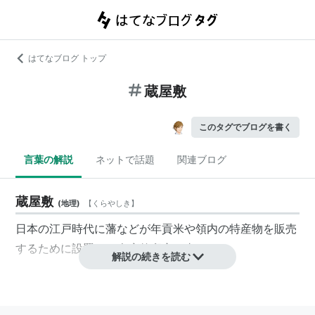
はてなブログ トップ
蔵屋敷
このタグでブログを書く
言葉の解説
ネットで話題
関連ブログ
蔵屋敷
(
地理
)
【
くらやしき
】
日本の江戸時代に藩などが年貢米や領内の特産物を販売
するために設置した倉庫兼邸宅の事。
解説の続きを読む