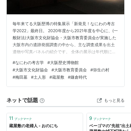
毎年来てる大阪歴博の特集展示「新発見！なにわの考古
学2022」最終日。 2020年度から2021年度を中心に、(一
般財法)大阪市文化財協会・大阪市教育委員会が実施した
大阪市内の遺跡発掘調査の中から、主な調査成果を出土
遺物や写真パネルの紹介です。 全体の展示は年代順に、
第1章 水辺の弥生ムラ 第2章 古代から中世の暮らし・流
#
なにわの考古学
#
大阪歴史博物館
通・信仰 第3章 梅田墓に葬られた人々 第4章 城下町の生
#
大阪市文化財協会
#
大阪市教育委員会
#
弥生の村
業と蔵屋敷 特設コーナー 発掘調査成果から見た鎌倉時代
#
梅田墓
#
土人形
#
蔵屋敷
#
鎌倉時代
の大阪 以上の5章に分けられていて、大半は出土した土
器・陶磁器と瓦などの欠片の展示ですが、土人形（人
物・動物）や道具類の焼き物の展示が有り、展示数の多
ネットで話題
もっと見る
さと造形の面…
11
9
ブックマーク
ブックマーク
蔵屋敷の老婦人 - おのにち
ベーゴマの“先祖”出