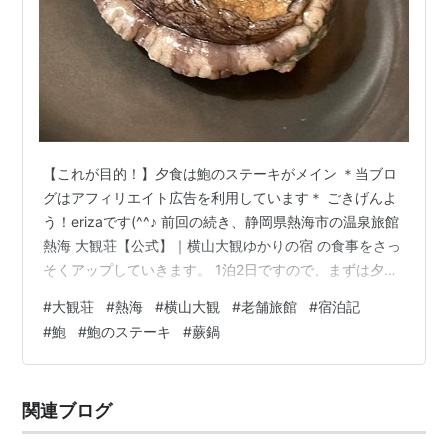
【これが目的！】夕食は鮑のステーキがメイン ＊当ブロ
グはアフィリエイト広告を利用しています＊ ごきげんよ
う！erizaです(^^♪ 前回の続き、静岡県熱海市の温泉旅館
熱海 大観荘【公式】｜横山大観ゆかりの宿 の食事をさっ
そくアップしていきます。 1泊2日ですので、まずは夕食
から。 自家製梅酒が美味しいし、これを飲むと帰ってき
#
大観荘
#
熱海
#
横山大観
#
老舗旅館
#
宿泊記
たなぁ～と勝手に感じます。 春らしい彩り豊かな酒肴。
#
鮑
#
鮑のステーキ
#
蕨鍋
向付～新鮮なお刺身の盛り合わせ～ 大観荘のお刺身は、
心底美味しい！！ 新鮮な地の物に出会えるのが幸せ。 桜
の形に抜かれた玉子豆腐。 その名も「桜豆腐」。 日本料
関連ブログ
理はやっぱり春にいただくのが、いちばん季節を感じら
れるから…