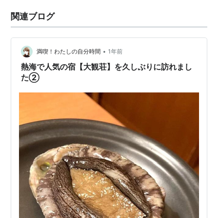
関連ブログ
•
満喫！わたしの自分時間
1年前
熱海で人気の宿【大観荘】を久しぶりに訪れまし
た②