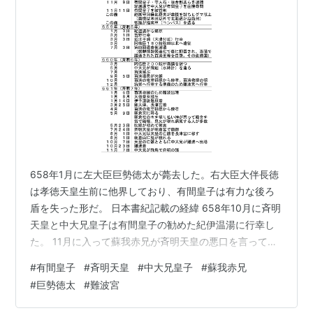
658年1月に左大臣巨勢徳太が薨去した。右大臣大伴長徳
は孝徳天皇生前に他界しており、有間皇子は有力な後ろ
盾を失った形だ。 日本書紀記載の経緯 658年10月に斉明
天皇と中大兄皇子は有間皇子の勧めた紀伊温湯に行幸し
た。 11月に入って蘇我赤兄が斉明天皇の悪口を言って有
間皇子をそそのかす。 有間皇子が謀反の相談を持ちかけ
#
有間皇子
#
斉明天皇
#
中大兄皇子
#
蘇我赤兄
たところで、蘇我赤兄は有間皇子を逮捕し紀伊温湯へ連
#
巨勢徳太
#
難波宮
行。 中大兄皇子は有間皇子を絞首刑にした。 日本書紀の
歴史観 日本書紀は蘇我入鹿悪者歴史観に見られるように