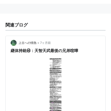
関連ブログ
•
上古への情熱
7ヶ月前
継体持統㊹：天智天武最後の兄弟喧嘩