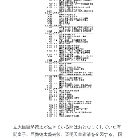
左大臣巨勢徳太が生きている間はおとなしくしていた有
間皇子。巨勢徳太薨去後、斉明天皇粛清を企図する。 国