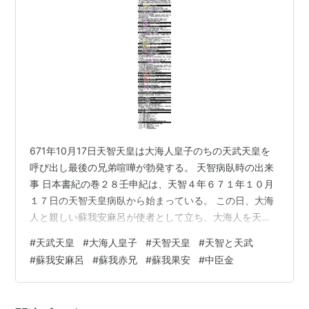
671年10月17日天智天皇は大海人皇子のちの天武天皇を
呼び出し最後の兄弟喧嘩が勃発する。 天智病臥時の出来
事 日本書紀の巻２８壬申紀は、天智４年６７１年１０月
１７日の天智天皇病臥から始まっている。 この日、大海
人と親しい蘇我安麻呂が使者として立ち、大海人を天智
の病床に召し出した。蘇我安麻呂が大海人に用心するよ
#
天武天皇
#
大海人皇子
#
天智天皇
#
天智と天武
う忠告したと記述があるので、後世いろいろと詮索され
#
蘇我安麻呂
#
蘇我赤兄
#
蘇我果安
#
中臣金
るようになった。 が、『継体持統㊵：大海人皇子のワガ
ママ - 上古への情熱』で述べた通り大海人皇子は逃げて
ばかりいたので、蘇我安麻呂は単に「あんまりネガティ