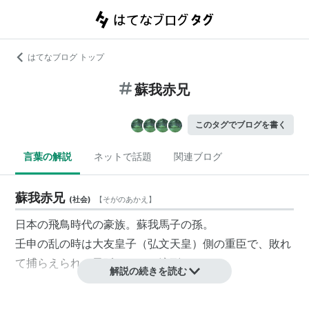
はてなブログ トップ
蘇我赤兄
このタグでブログを書く
言葉の解説
ネットで話題
関連ブログ
蘇我赤兄
(
社会
)
【
そがのあかえ
】
日本の飛鳥時代の豪族。蘇我馬子の孫。
壬申の乱の時は大友皇子（弘文天皇）側の重臣で、敗れ
て捕らえられ、子孫とともに流刑になった。
解説の続きを読む