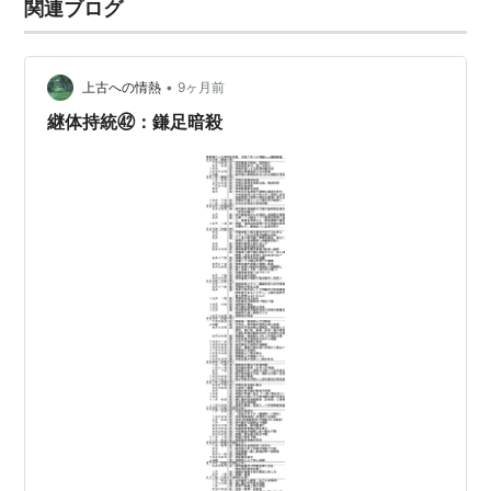
関連ブログ
ブなこと言わんで下さいよ。怒られますよ。」と言った
と解釈できる。 天智と大海人のや…
•
上古への情熱
9ヶ月前
継体持統㊷：鎌足暗殺