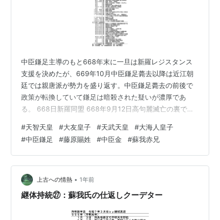
中臣鎌足主導のもと668年末に一旦は新羅レジスタンス
支援を決めたが、669年10月中臣鎌足薨去以降は近江朝
廷では親唐派が勢力を盛り返す。中臣鎌足薨去の前後で
政策が転換していて鎌足は暗殺された疑いが濃厚であ
る。 668日新羅同盟 668年9月12日高句麗滅亡の裏で、
同日に新羅使である金東厳が来日。金東厳と中臣鎌足で
#
天智天皇
#
大友皇子
#
天武天皇
#
大海人皇子
新羅レジスタンスを支援する同盟を結んだ。 派兵等の具
#
中臣鎌足
#
藤原賜姓
#
中臣金
#
蘇我赤兄
体的な支援はなかったので、あくまでも心理的なもとな
ったが、新羅とすれば背後から襲われる不安は大変辛い
ところ。 日新羅同盟で背後の安全を確保することで、新
羅は安心して唐へのレジスタンスをスタートさせた。 鎌
•
上古への情熱
1年前
足が新羅使を呼び寄せた すでに…
継体持統㉗：蘇我氏の仕返しクーデター