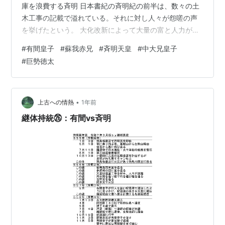
庫を浪費する斉明 日本書紀の斉明紀の前半は、数々の土
木工事の記載で溢れている。それに対し人々が怨嗟の声
を挙げたという。 大化改新によって大量の富と人力が中
央政府に集中していたが、それを使って斉明天皇が土木
#
有間皇子
#
蘇我赤兄
#
斉明天皇
#
中大兄皇子
工事を好んでした。 「斉明が土木工事を好んで国庫を浪
#
巨勢徳太
費し人々が怨嗟の声を挙げた」ことは定説となっている
が、以下留意点を挙げておく。 土木工事自体は国防強化
の文脈で読める。唐が北東アジアへの攻勢を強める中、
予算を国防に注ぎ込むのは当然ではある。山頂に城砦を
•
上古への情熱
1年前
造営するのは国防そのもの。怨嗟の声はあっ…
継体持統㉖：有間vs斉明