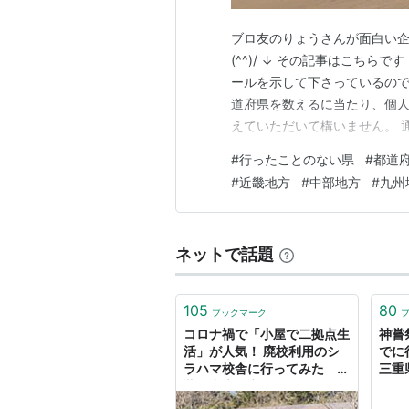
ブロ友のりょうさんが面白い
(^^)/ ↓ その記事はこちらです r
ールを示して下さっているので
道府県を数えるに当たり、個人
えていただいて構いません。 
OK １.に関しては、車や新
#
行ったことのない県
#
都道
ています。 その地に降りて何
#
近畿地方
#
中部地方
#
九州
の出張のあ…
ネットで話題
105
80
ブックマーク
コロナ禍で「小屋で二拠点生
神嘗
活」が人気！ 廃校利用のシ
でに
ラハマ校舎に行ってみた 千
三重県
葉県南房総市