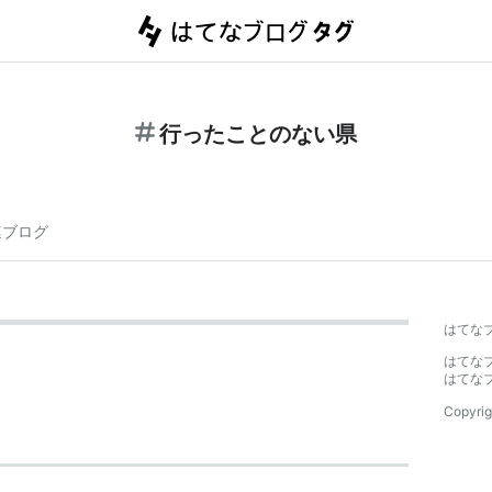
行ったことのない県
連ブログ
はてな
はてな
はてな
Copyrig