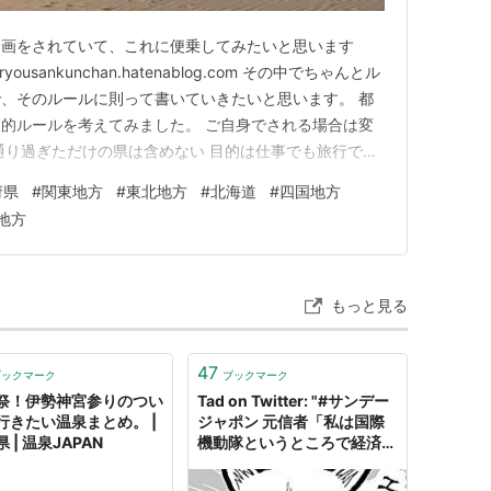
企画をされていて、これに便乗してみたいと思います
yousankunchan.hatenablog.com その中でちゃんとル
、そのルールに則って書いていきたいと思います。 都
的ルールを考えてみました。 ご自身でされる場合は変
通り過ぎただけの県は含めない 目的は仕事でも旅行でも
幹線で通り過ぎた、サービスエリアに立ち寄ったとかは除い
府県
#
関東地方
#
東北地方
#
北海道
#
四国地方
かしたというところを基準とします。 ２.に関しては全国
地方
もっと見る
47
ブックマーク
ブックマーク
祭！伊勢神宮参りのつい
Tad on Twitter: "#サンデー
行きたい温泉まとめ。 |
ジャポン 元信者「私は国際
 | 温泉JAPAN
機動隊というところで経済活
動をしていたんですけど、衆
参両院選挙の時そこから女性