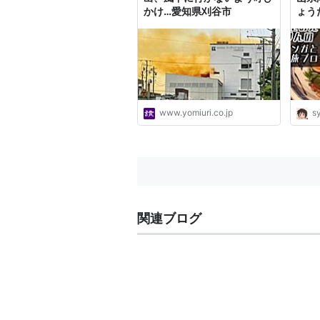
かけ…愛知県刈谷市
ょう
ンガ
www.yomiuri.co.jp
sy
関連ブログ