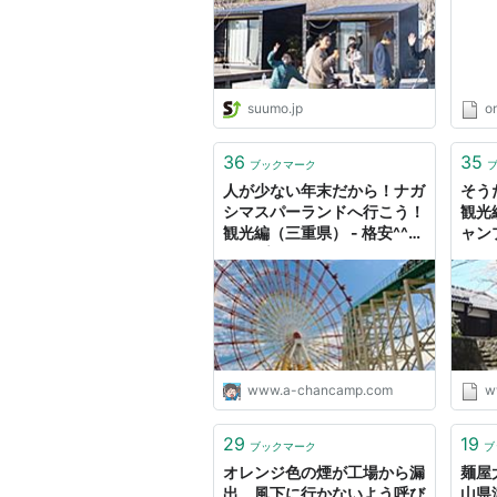
suumo.jp
o
36
35
ブックマーク
人が少ない年末だから！ナガ
そう
シマスパーランドへ行こう！
観光
観光編（三重県） - 格安^^キ
ャン
ャンプへＧＯ～！
www.a-chancamp.com
w
29
19
ブックマーク
ブ
オレンジ色の煙が工場から漏
麺屋
出、風下に行かないよう呼び
山県