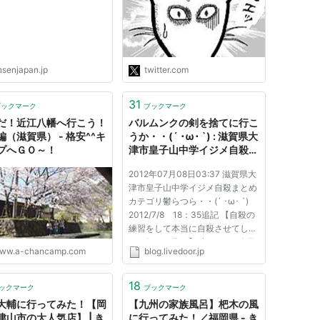
だけ選ばれて全国の選挙事務
所にメンバーが送られて行っ
た。私は山口県だった」 鈴
木エイトさん「政党はどこで
した？」 元信者「全員、自
nsenjapan.jp
twitter.com
民党です」"
31
ブックマーク
ブックマーク
だ！近江八幡へ行こう！
バルムンクの剣を捨てに行こ
編（滋賀県） - 格安^^キ
うか・・(´ ･ω･ `) : 滋賀県大
プへＧＯ～！
津市皇子山中学イジメ自殺ま
とめ
2012年07月08日03:37 滋賀県大
津市皇子山中学イジメ自殺まとめ
カテゴリ鬱らつら・・(´ ･ω･ `)
2012/7/8 18：35追記 【自殺の
練習をして本当に自殺させてしま
った奴らに告ぐ】 中2イジメ自殺
ww.a-chancamp.com
blog.livedoor.jp
まとめWiki より 事件の流れ自
殺前日に お前明日の登校時間に
飛び降り自殺やれ。 撮影すっか
18
ックマーク
ブックマーク
ら直前にメールよこせ』
大輔に行ってみた！【岡
【九州の家族風呂】杷木の風
...
津山市の大人気店】 | き
に行ってみた！／福岡県 - き