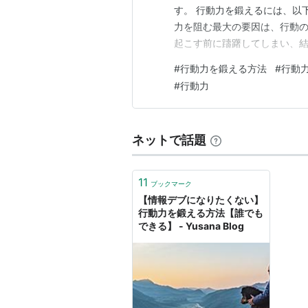
す。 行動力を鍛えるには、以下
力を阻む最大の要因は、行動
起こす前に躊躇してしまい、結
ハードルを下げるには、以下の
#
行動力を鍛える方法
#
行動
優先順位をつける 行動の具体
#
行動力
場合、いきなり10kg痩せるこ
ネットで話題
11
ブックマーク
【情報デブになりたくない】
行動力を鍛える方法【誰でも
できる】 - Yusana Blog