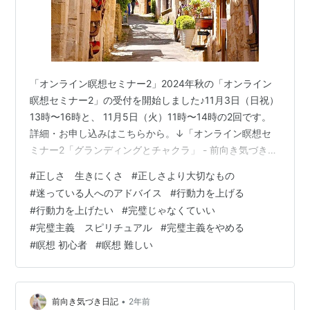
「オンライン瞑想セミナー2」2024年秋の「オンライン
瞑想セミナー2」の受付を開始しました♪11月3日（日祝）
13時〜16時と、 11月5日（火）11時〜14時の2回です。
詳細・お申し込みはこちらから。↓「オンライン瞑想セ
ミナー2「グランディングとチャクラ」 - 前向き気づき日
記」皆様にお会いできるのを楽しみにしていますね♪＊瞑
#
正しさ 生きにくさ
#
正しさより大切なもの
想セミナーは必ず1から順に受講してください。 今日は、
#
迷っている人へのアドバイス
#
行動力を上げる
瞑想や体に優しい食事、 資格の勉強やダイエット、日常
#
行動力を上げたい
#
完璧じゃなくていい
の習慣、考え方などで、 こうしたほうがいいと聞いて、
#
完璧主義 スピリチュアル
#
完璧主義をやめる
でもできない、と思う時に、 どうすればいいかのお話で
#
瞑想 初心者
#
瞑想 難しい
す。 こんなやり方ではやっても無駄？ 間違ったやり方で
は…
•
前向き気づき日記
2年前