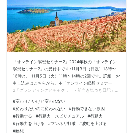
「オンライン瞑想セミナー2」2024年秋の「オンライン
瞑想セミナー2」の受付中です♪11月3日（日祝）13時〜
16時と、 11月5日（火）11時〜14時の2回です。詳細・お
申し込みはこちらから。↓「オンライン瞑想セミナー
2「グランディングとチャクラ」 - 前向き気づき日記」皆
様にお会いできるのを楽しみにしていますね♪＊瞑想セミ
#
変わりたいけど変われない
ナーは必ず1から順に受講してください。 今日は、 こん
#
変わりたいのに変われない
#
行動できない原因
な風に変わりたいな、 これをやめたいな、と思いつつ、
#
行動する
#
行動力 スピリチュアル
#
行動力
でも行動できない、面倒でやる気が出ない、という時
#
行動力を上げる
#
マンネリ打破
#
波動を上げる
に、 どうすれば行動できるようになるか？ 具体的にどう
#
瞑想
すればいいか？のお話です。 これは真正面から根性や意