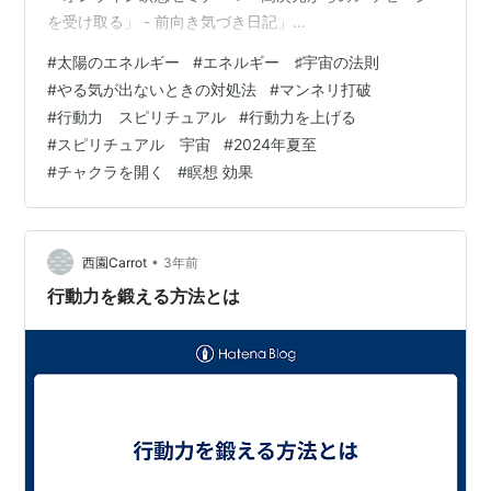
を受け取る」 - 前向き気づき日記」
……………………………… 今日は、 太陽のエネルギーを受
#
太陽のエネルギー
#
エネルギー ♯宇宙の法則
け取るスピリチュアルな効果 についてのお話です♪ 太陽
#
やる気が出ないときの対処法
#
マンネリ打破
のエネルギーを受け取るといいとは知っていても、 それ
#
行動力 スピリチュアル
#
行動力を上げる
がどれだけ素晴らしいものなのかが あまりピンときてい
#
スピリチュアル 宇宙
#
2024年夏至
ないかもしれません。 今日はそんな太陽のエネルギーに
#
チャクラを開く
#
瞑想 効果
ついて、 色んな角度からお話ししたいと思います。 やる
気が出ない、 人…
•
西園Carrot
3年前
行動力を鍛える方法とは