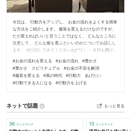
今日は、 行動力をアップし、 お金の流れをよくする簡単
な方法をご紹介します。 服装を変えるだけなのですが、
ただ変えればいいと言うことではなく、 どんなところに
注意して、 どんな服を選ぶといいのかについてお話しし
ます。 ぜひ試してみてくださいね(^^)！ ・ 今日も開け放
した窓から流れる空気が 心地よい一日でした。 先日まで
#
お金の流れを変える
#
お金の流れ
#
豊かさ
桜色だった木々が、 今は瑞々しい葉っぱが茂り、 太陽の
#
豊かさ スピリチュアル
#
お金の不安を解消
日差しの中で 植物たちが歌う喜びの歌が聞こえてくるよ
#
服装を変える
#
風の時代
#
行動力 あげたい
うです。 さて、みなさまは スカートの長さが景気を表し
#
行動できる人になる
#
行動力を上げる
ている、 というお話を、聞いたことがありますか？ 日本
で初めてミニスカートが流行ったのは、 高度経済成長期
の196…
ネットで話題
もっと見る
36
13
ブックマーク
ブックマーク