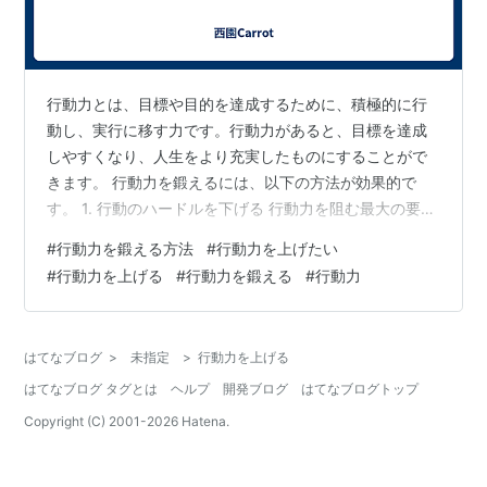
行動力とは、目標や目的を達成するために、積極的に行
動し、実行に移す力です。行動力があると、目標を達成
しやすくなり、人生をより充実したものにすることがで
きます。 行動力を鍛えるには、以下の方法が効果的で
す。 1. 行動のハードルを下げる 行動力を阻む最大の要因
は、行動のハードルの高さです。行動のハードルが高い
#
行動力を鍛える方法
#
行動力を上げたい
と、行動を起こす前に躊躇してしまい、結局行動に移せ
#
行動力を上げる
#
行動力を鍛える
#
行動力
ないという結果につながります。 行動のハードルを下げ
るには、以下の方法が有効です。 目標や目的を小さく分
割する 行動の優先順位をつける 行動の具体的な方法を決
はてなブログ
>
未指定
>
行動力を上げる
める 例えば、ダイエットを目標としている場合、いきな
はてなブログ タグとは
ヘルプ
開発ブログ
はてなブログトップ
り10kg痩せることを目標にする…
Copyright (C) 2001-
2026
Hatena.