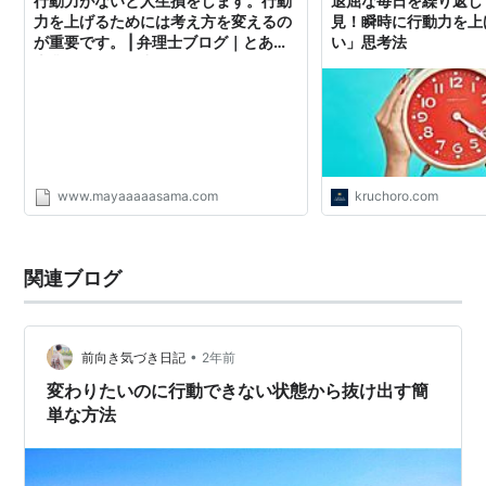
行動力がないと人生損をします。行動
退屈な毎日を繰り返し
力を上げるためには考え方を変えるの
見！瞬時に行動力を上
が重要です。 | 弁理士ブログ｜とある
い」思考法
士業の知的な日常
www.mayaaaaasama.com
kruchoro.com
関連ブログ
•
前向き気づき日記
2年前
変わりたいのに行動できない状態から抜け出す簡
単な方法