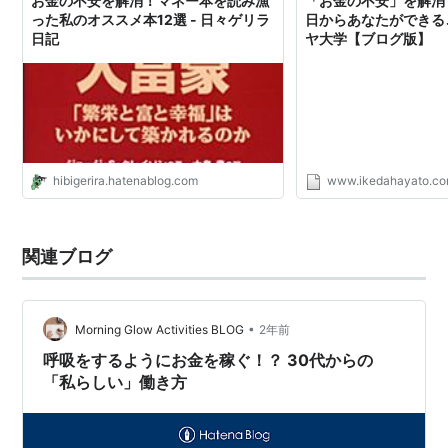
お金の不安を解消！マネー本を読み漁
「お金の不安」を解消
った私のオススメ本12選 - 日々ゲリラ
日からあなたができる
日記
ヤ大学【ブログ版】
hibigerira.hatenablog.com
www.ikedahayato.c
関連ブログ
•
Morning Glow Activities BLOG
2年前
呼吸をするようにお金を稼ぐ！？ 30代からの
「私らしい」働き方