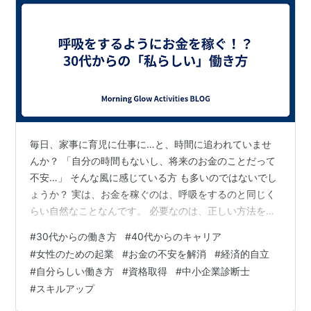
毎日、家事に育児に仕事に…と、時間に追われていませ
んか？ 「自分の時間もないし、将来のお金のことだって
不安…」 そんな風に感じている方 も多いのではないでし
ょうか？ 実は、お金を稼ぐのは、呼吸をするのと同じく
らい自然なことなんです。 必要なのは、正しい方法を知
ることだけ。 こんにちは！お金の専門家、ファイナンシ
#
30代からの働き方
#
40代からのキャリア
ャルプランナー FPマネ男です。 僕は、20年以上、様々
#
女性のための起業
#
お金の不安を解消
#
経済的自立
なビジネスをサポートしてきた経験から、 特に30代～
#
自分らしい働き方
#
資格取得
#
中小企業診断士
40代の女性が、自分らしく輝きながらお金を稼ぐ方法を
#
スキルアップ
お伝えしています。 「え？お金を稼ぐって、そんなに簡
単なことなの？」 そう思われたかもしれませんね。 多く