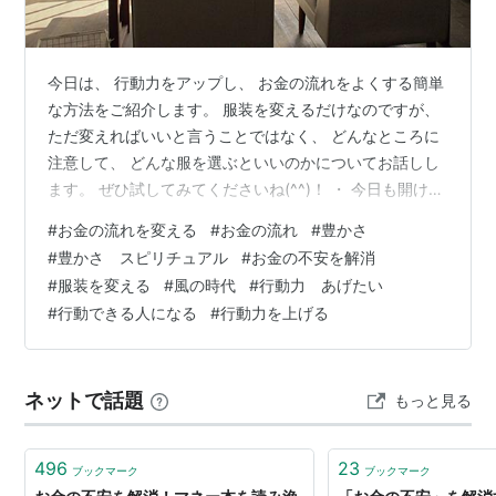
今日は、 行動力をアップし、 お金の流れをよくする簡単
な方法をご紹介します。 服装を変えるだけなのですが、
ただ変えればいいと言うことではなく、 どんなところに
注意して、 どんな服を選ぶといいのかについてお話しし
ます。 ぜひ試してみてくださいね(^^)！ ・ 今日も開け放
した窓から流れる空気が 心地よい一日でした。 先日まで
#
お金の流れを変える
#
お金の流れ
#
豊かさ
桜色だった木々が、 今は瑞々しい葉っぱが茂り、 太陽の
#
豊かさ スピリチュアル
#
お金の不安を解消
日差しの中で 植物たちが歌う喜びの歌が聞こえてくるよ
#
服装を変える
#
風の時代
#
行動力 あげたい
うです。 さて、みなさまは スカートの長さが景気を表し
#
行動できる人になる
#
行動力を上げる
ている、 というお話を、聞いたことがありますか？ 日本
で初めてミニスカートが流行ったのは、 高度経済成長期
の196…
ネットで話題
もっと見る
496
23
ブックマーク
ブックマーク