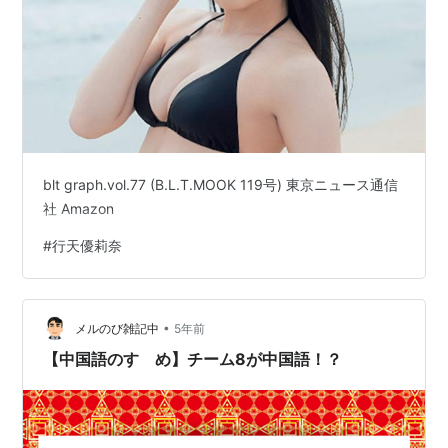
blt graph.vol.77 (B.L.T.MOOK 119号) 東京ニュース通信
社 Amazon
#
行天優莉奈
•
メルのび雑記中
5年前
【中国語のすゝめ】チーム8が中国語！？