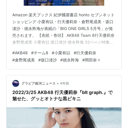
Amazon 楽天ブックス 紀伊國屋書店 honto セブンネット
ショッピング 小栗有以・行天優莉奈・倉野尾成美・坂口
渚沙・徳永羚海が表紙の「BIG ONE GIRLS 5月号」が発
売されます。 【表紙・巻頭】 AKB48 Team 8行天優莉奈
倉野尾成美 小栗有以 坂口渚沙 徳永羚海 32ページ特集活
動休止直前10,000字インタビュー 卒業ロングインタビュ
#
AKB48
#
チーム8
#
小栗有以
#
行天優莉奈
ーAKB48 岡田奈々 大西桃香「想いと感謝を届けたいで
#
倉野尾成美
#
坂口渚沙
#
徳永羚海
#
岡田奈々
す」 Team 8 メンバー全員アンケート「私にとって“チー
ム8”とは──」 NMB48小嶋花梨・坂田心咲・上西怜・山
本望叶 前田佳織里ファイルーズあいBEYOOOOONDSシ
ャチ…
•
グラビア銀河ニュース
4年前
2022/3/25 AKB48 行天優莉奈『blt graph.』で
魅せた、グッとオトナな黒ビキニ