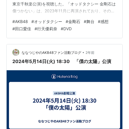
東京千秋楽公演)を視聴した。「オッドタクシー 金剛石は
傷つかない」は、2023年11月に再演されており、その際
には、AKB48から行天優莉奈(ゆりな)・田口愛佳(まなか)
#
AKB48
#
オッドタクシー
#
金剛石
#
舞台
#
感想
が出演したとのこと。ぜひこれも見てみたいと思い、ネ
#
田口愛佳
#
行天優莉奈
#
DVD
ットで調べた結果、この2023年11月の舞台の映像につい
てはサブスク配信はされていないようだったが、DVDが
発売されていたので、購入して視聴してみた。 まずは、
行天優莉奈(ゆりな)・田口愛佳(まなか)が出演した…
•
ななつじやのAKB48ファン活動ブログ
2年前
2024年5月14日(火) 18:30 「僕の太陽」公演