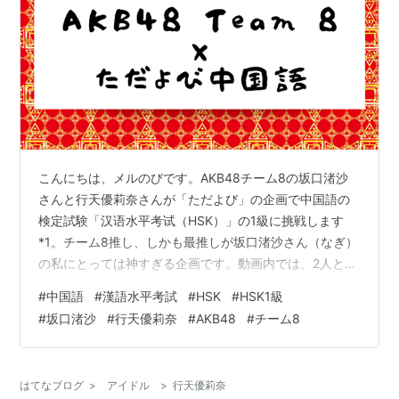
こんにちは、メルのびです。AKB48チーム8の坂口渚沙
さんと行天優莉奈さんが「ただよび」の企画で中国語の
検定試験「汉语水平考试（HSK）」の1級に挑戦します
*1。チーム8推し、しかも最推しが坂口渚沙さん（なぎ）
の私にとっては神すぎる企画です。動画内では、2人とも
中国語を少しかじったことがある発言をしていたので、
#
中国語
#
漢語水平考試
#
HSK
#
HSK1級
中国語興味0の人ではなくて嬉しいです。 2人の名前を中
#
坂口渚沙
#
行天優莉奈
#
AKB48
#
チーム8
国語で 日本語漢字 中国語簡体字 拼音（ピンイン） 坂口
渚沙 坂口 渚沙 Bǎnkǒu Zhǔshā 行天 優莉奈 行天 优莉奈
Xíngtiān Yōulìnài 2人が受けるHSK 1級って？ HSKは中華
はてなブログ
>
アイドル
>
行天優莉奈
人民共和国教育部直属の…