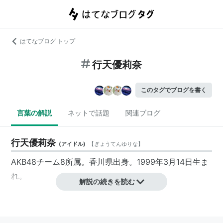
はてなブログ トップ
行天優莉奈
このタグでブログを書く
言葉の解説
ネットで話題
関連ブログ
行天優莉奈
(
アイドル
)
【
ぎょうてんゆりな
】
AKB48
チーム8
所属。
香川県出身
。1999年3月14日生ま
れ。
解説の続きを読む