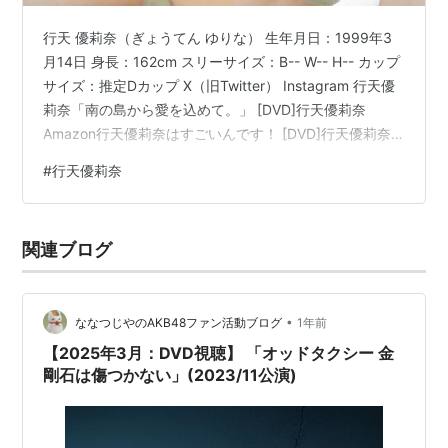
行天 優莉奈（ぎょうてん ゆりな） 生年月日：1999年3
月14日 身長：162cm スリーサイズ：B-- W-- H-- カップ
サイズ：推定Dカップ X（旧Twitter） Instagram 行天優
莉奈「南の島から愛を込めて。」 [DVD]行天優莉奈
Amazon行天優莉奈はすごいんです！ [DVD]行天優莉奈
Amazon
#
行天優莉奈
関連ブログ
•
ななつじやのAKB48ファン活動ブログ
1年前
【2025年3月：DVD視聴】 「オッドタクシー 金
剛石は傷つかない」(2023/11公演)