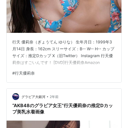
行天 優莉奈（ぎょうてん ゆりな） 生年月日：1999年3
月14日 身長：162cm スリーサイズ：B-- W-- H-- カップ
サイズ：推定Dカップ X（旧Twitter） Instagram 行天優
莉奈はすごいんです！ [DVD]行天優莉奈Amazon
#
行天優莉奈
•
グラビア大銀河
2年前
“AKB48のグラビア女王”行天優莉奈の推定Dカッ
プ美乳水着画像