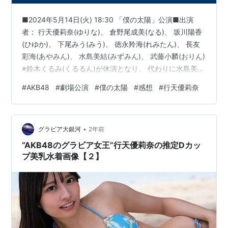
■2024年5月14日(火) 18:30 「僕の太陽」公演■出演
者： 行天優莉奈(ゆりな)、 倉野尾成美(なる)、 坂川陽香
(ひゆか)、 下尾みう(みう)、 徳永羚海(れみたん)、 長友
彩海(あやみん)、 水島美結(みずみん)、 武藤小麟(おりん)
※鈴木くるみ(くるるん)が休演となり、 代わりに水島美結
(みずみん)が出演－－－－－－－－－－－－－－－－－－
#
AKB48
#
劇場公演
#
僕の太陽
#
感想
#
行天優莉奈
－－－－－－－出演予定メンバーを見て、(1) 行天優莉奈
(ゆりな)を生で見てみたい。 (「僕の太陽」公演初出
演！）(2) 公演の最後まで元気な坂川陽香(ひゆか)を見た
•
い。 (前回、途中から休演)(3) 先日の公演で体調不調とな
グラビア大銀河
2年前
った坂川陽香(…
“AKB48のグラビア女王”行天優莉奈の推定Dカッ
プ美乳水着画像【２】