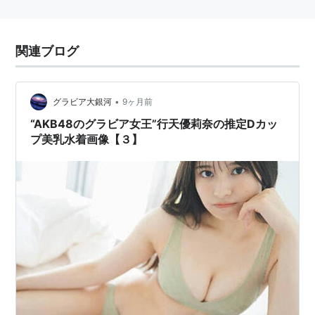
関連ブログ
•
グラビア大銀河
9ヶ月前
“AKB48のグラビア女王”行天優莉奈の推定Dカッ
プ美乳水着画像【３】