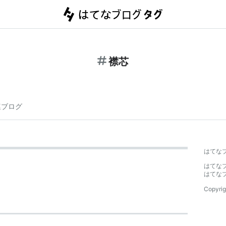
襟芯
連ブログ
はてな
はてな
はてな
Copyrig