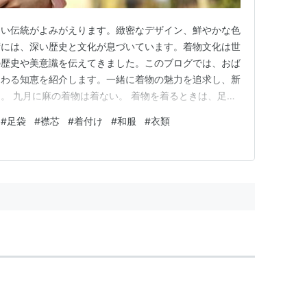
しい伝統がよみがえります。緻密なデザイン、鮮やかな色
術には、深い歴史と文化が息づいています。着物文化は世
の歴史や美意識を伝えてきました。このブログでは、おば
つわる知恵を紹介します。一緒に着物の魅力を追求し、新
。 九月に麻の着物は着ない。 着物を着るときは、足袋
き、小物はかがまなくてもとれる場所に置く。 着物は、
#
足袋
#
襟芯
#
着付け
#
和服
#
衣類
と着付けやすい。 晴着の半襟には、もめんの襟芯（衿
 九月に麻の着物は着な…