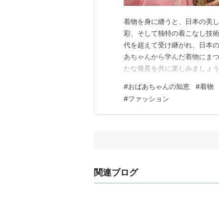
着物を身に纏うと、日本の美
彩、そして独特の着こなし技
代を超えて受け継がれ、日本
あちゃんから学んだ着物にま
たな発見を共に楽しみましょう
からはく。 着物の着付けのと
#
おばあちゃんの知恵
#
着物
うしろ襟を洗濯ばさみでとめる
#
ファッション
芯）か和紙を入れる。 まとめ
関連ブログ