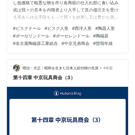
し低価格で粗悪な物を作り各商舘の仕入れ部に食い込み
或は我々の見本を内職者より入手して其の儘注文を受け
る等あらゆる手段をもって我々を妨害し又は豊かな資本
を活用し我々の納期遅れに対しては之を自分の方に取り
#
ビスクドール
#
ビスク人形
#
西洋人形
#
陶器人形
入れる等卑劣な行為の限りを尽くして漁夫の利を得よう
#
ポーセリンドール
#
ポーセレンドール
#
陶磁器
と、あがいていた。 又悪辣な商舘に至っては見本を出さ
#
名古屋陶磁器工業組合
#
中京兄弟商会
#
曽我年雄
せ注文は系列下の製造者に之を示し価格を定める等言語
同断な事をする者もあった。 其の商舘（特に名を秘す）
は英国向け輸出を主としていて英国の玩具商に有力な客
を持っていた。我商会としては、さほど久しい取引…
•
明治・大正・昭和を生きた日本人絵付師の生涯
4年前
第十四章 中京玩具商会（3）