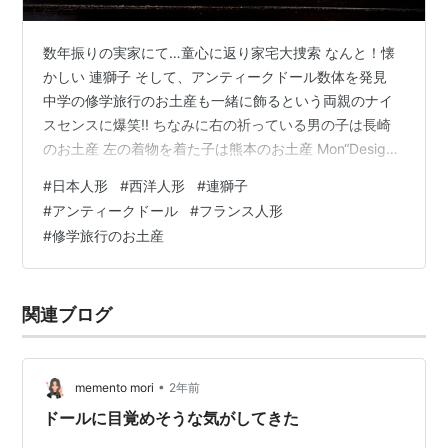
数年振りの実家にて…童心に返り家宅大捜索 なんと！懐
かしい 連獅子 そして、アンティークドール数体を発見
中学の修学旅行のお土産も一緒に飾るという両親のナイ
スセンスに爆笑!! ちなみに右の祈っている男の子は長崎
のお土産 左の着物を着た子は熊本のお土産 Mon“Design-
NeT”
#
日本人形
#
西洋人形
#
連獅子
#
アンティークドール
#
フランス人形
#
修学旅行のお土産
関連ブログ
•
memento mori
2年前
ドールに目覚めそうな気がしてきた