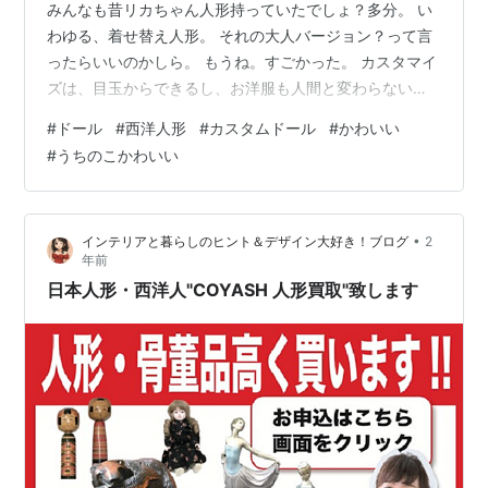
みんなも昔リカちゃん人形持っていたでしょ？多分。 い
わゆる、着せ替え人形。 それの大人バージョン？って言
ったらいいのかしら。 もうね。すごかった。 カスタマイ
ズは、目玉からできるし、お洋服も人間と変わらないお
値段。 お靴も小さいのに１足5000円以上するものもあ
#
ドール
#
西洋人形
#
カスタムドール
#
かわいい
る。 でも精巧に作られてるし、何よりめちゃ可愛い。可
#
うちのこかわいい
愛いが詰まりすぎている。 写真元. dolk.jp もう1人の自分
として世界を作るのもありだし、自分の彼氏、彼女、旦
那、嫁、子どもとして一緒に過ごすのだって本人次
•
インテリアと暮らしのヒント＆デザイン大好き！ブログ
2
第・・・。 メイクも施せるから、ダーク系とかナチュラ
年前
ル系も自分次第・・…
日本人形・西洋人"COYASH 人形買取"致します