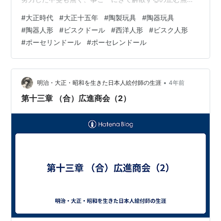
に至った事は誠に残念と言うより他はない。遂に大正十
#
大正時代
#
大正十五年
#
陶製玩具
#
陶器玩具
五年七月始め債権者会議を開いて財産目録、売掛代金一
#
陶器人形
#
ビスクドール
#
西洋人形
#
ビスク人形
覧表他解散に必要な書類を提出し了解を求め精算事務は
#
ポーセリンドール
#
ポーセレンドール
大島君がその任に当たり、我々両名は債権者各位の同情
により万事白紙に還元し債権、債務一切を免除され、こ
こに五ケ年の夢は閉ざされて終ったのである。 拝啓 時下
炎暑の候益々御隆昌奉欣賀候 扨て数年前玩具の改…
•
明治・大正・昭和を生きた日本人絵付師の生涯
4年前
第十三章 （合）広進商会（2）