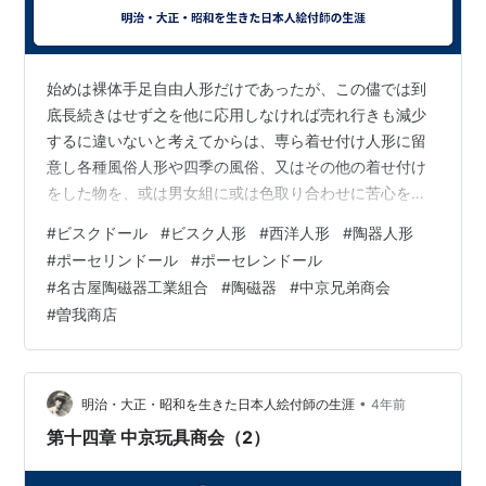
始めは裸体手足自由人形だけであったが、この儘では到
底長続きはせず之を他に応用しなければ売れ行きも減少
するに違いないと考えてからは、専ら着せ付け人形に留
意し各種風俗人形や四季の風俗、又はその他の着せ付け
をした物を、或は男女組に或は色取り合わせに苦心を重
ねた物を作り各商舘の見本室を賑わした。 それで真の新
#
ビスクドール
#
ビスク人形
#
西洋人形
#
陶器人形
見本は中京兄弟商会で無くてはならないという評判とな
#
ポーセリンドール
#
ポーセレンドール
り注文は益々増え現在の工場ではとても製造が出来ない
#
名古屋陶磁器工業組合
#
陶磁器
#
中京兄弟商会
状況となったので東区東大曽根に百五十坪位の（五百平
#
曽我商店
方米）元陶器絵付工場跡を借り中京兄弟商会を曽我商店
と名を改め大々的に製造を始めると共に受注にも全力を
尽くした。 その頃（昭和十年の春頃）から名古屋陶…
•
明治・大正・昭和を生きた日本人絵付師の生涯
4年前
第十四章 中京玩具商会（2）