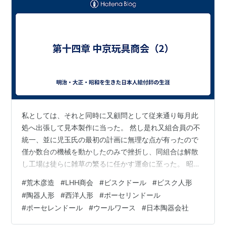
私としては、それと同時に又顧問として従来通り毎月此
処へ出張して見本製作に当った。 然し是れ又組合員の不
統一、並に児玉氏の最初の計画に無理な点が有ったので
僅か数台の機械を動かしたのみで挫折し、同組合は解散
し工場は徒らに雑草の繁るに任かす運命に至った。 昭和
三年一月それ以前より山崎氏と内外面共に知友の東京セ
#
荒木彦造
#
LHH商会
#
ビスクドール
#
ビスク人形
ルロイド加工所々長藤安藤五郎氏よりの懇請に快諾して
#
陶器人形
#
西洋人形
#
ポーセリンドール
更に顧問として十六日同加工所に入社した。 同加工所に
#
ポーセレンドール
#
ウールワース
#
日本陶器会社
は森村組時代の同僚荒木彦造君が日本玩具（株）解散後
私より前に顧問として毎月一回出張していたが同君は今