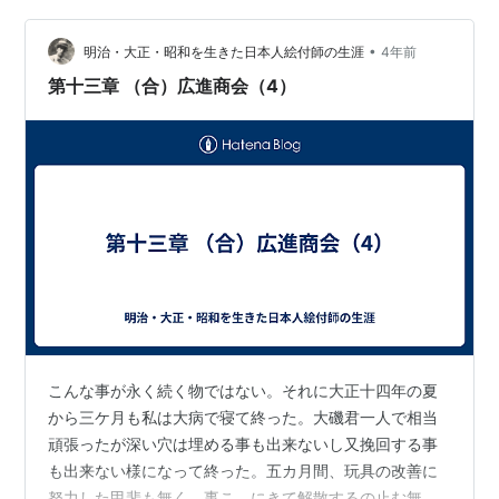
回LHH商会へ入社し日本代理店田代商店で勤務する事と
なり此処を辞したので荒木君との関係又山崎氏…
•
明治・大正・昭和を生きた日本人絵付師の生涯
4年前
第十三章 （合）広進商会（4）
こんな事が永く続く物ではない。それに大正十四年の夏
から三ケ月も私は大病で寝て終った。大磯君一人で相当
頑張ったが深い穴は埋める事も出来ないし又挽回する事
も出来ない様になって終った。五カ月間、玩具の改善に
努力した甲斐も無く、事こゝにきて解散するの止む無き