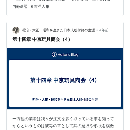
の三分の一に足らない様な有様ではいくら製品が良くて
#
陶磁器
#
西洋人形
も取引きが順調に行く訳がない。毎日、毎日注文の取消
しや小言を聞く丈でも一と仕事だ。使用人の林という者
も居なくなって終った。 女中や私が内職廻りをしなけれ
ばならない。今ではそれも数が減って近所の五、六…
•
明治・大正・昭和を生きた日本人絵付師の生涯
4年前
第十四章 中京玩具商会（4）
一方他の業者は我々が注文を多く取っている事を知って
からというものは彼等の常として其の意匠や形状を模倣