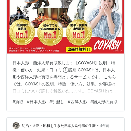
日本人形・西洋人形買取致します【COYASH】説明・特
徴・使い方・効果・口コミ ①説明 COYASHは、日本人
形や西洋人形の買取を専門とするサービスです。 こちら
では、COYASHの説明、特徴、使い方、効果、お客様の
口コミについて詳しく解説いたします。 COYASHとは
COYASHは、日本人形や西洋人形を専門に買取るサービ
#
買取
#
日本人形
#
引越し
#
西洋人形
#
雛人形の買取
スです。 日本人形や西洋人形は、それぞれの文化や歴史
を反映した芸術作品であり、 時には家宝として大切にさ
れることもあります。 しかし、所有者が変わる場合や手
•
放すことを決意した際には、 適切な買取先を見つけるこ
明治・大正・昭和を生きた日本人絵付師の生涯
4年前