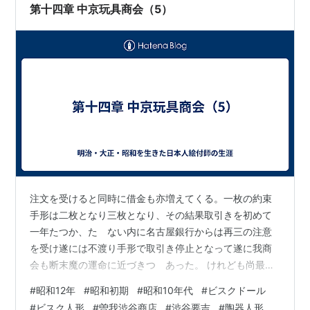
とが重要です。そこでCOYASHが登場します。 ②特徴 1.
第十四章 中京玩具商会（5）
専門知識…
注文を受けると同時に借金も亦増えてくる。一枚の約束
手形は二枚となり三枚となり、その結果取引きを初めて
一年たつか、たゝない内に名古屋銀行からは再三の注意
を受け遂には不渡り手形で取引き停止となって遂に我商
会も断末魔の運命に近づきつゝあった。 けれども尚最後
の努力と製造に、家内一同の者を初め内職加工者を励ま
#
昭和12年
#
昭和初期
#
昭和10年代
#
ビスクドール
しては、みた物の一方では債鬼に追われ、納入も漸く其
#
ビスク人形
#
曽我渋谷商店
#
渋谷要吉
#
陶器人形