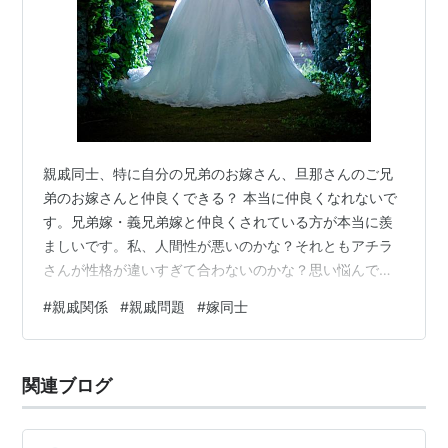
親戚同士、特に自分の兄弟のお嫁さん、旦那さんのご兄
弟のお嫁さんと仲良くできる？ 本当に仲良くなれないで
す。兄弟嫁・義兄弟嫁と仲良くされている方が本当に羨
ましいです。私、人間性が悪いのかな？それともアチラ
さんが性格が違いすぎて合わないのかな？思い悩んでい
ます。 お姑さんが数年前に発した言葉があります。 「〇
#
親戚関係
#
親戚問題
#
嫁同士
〇ちゃん（義兄弟の嫁）とみつきさんがもっと仲良くな
って、一緒にお節料理作ってくれたらいいなぁ」と言わ
れました。 正直、背中がぞっとしましたし、ここだけの
関連ブログ
話ですが、兄弟嫁・義兄弟嫁と仲良くできませ
ん・・・・（お互いの性格が違いすぎるから） お嫁さん
同士仲良くなれるものですか？ 仲悪いのが普通です…