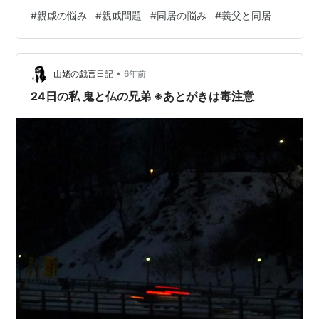
す… 私の家族構成は義両親、旦那、息子、私の5人です。
#
親戚の悩み
#
親戚問題
#
同居の悩み
#
義父と同居
旦那は一人っ子です。 私は義父と、同居はしてないです
が義父の姉の事が大嫌いです。 ２人から散々な事を言わ
れ、心が病んでしまいました。 言われた中で何個もあり
•
ますが、とても嫌だったエピソードを語らせて頂きま
山姥の戯言日記
6年前
す。 •旦那の親戚含め、まだ息子も妊娠前に飲み会をし
24日の私 鬼と仏の兄弟 ※あとがきは毒注意
た時の出来事です。 義父と義叔母…