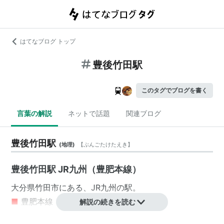
はてなブログ トップ
豊後竹田駅
このタグでブログを書く
言葉の解説
ネットで話題
関連ブログ
豊後竹田駅
(
地理
)
【
ぶんごたけたえき
】
豊後竹田駅 JR九州（豊肥本線）
大分県
竹田市
にある、
JR九州
の駅。
■
豊肥本線
（
阿蘇高原線
）
解説の続きを読む
熊本駅
…
肥後大津駅
…
宮地駅
…
玉来駅
←「
豊後竹田