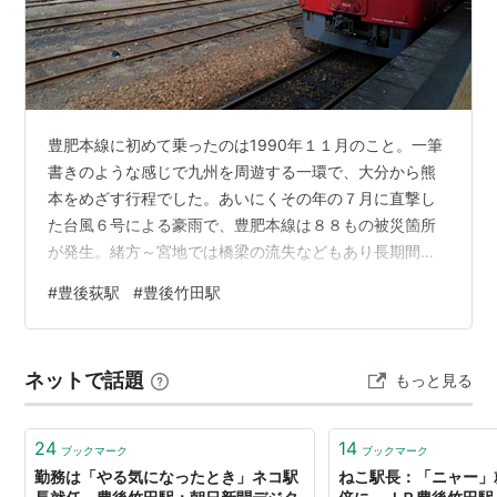
豊肥本線に初めて乗ったのは1990年１１月のこと。一筆
書きのような感じで九州を周遊する一環で、大分から熊
本をめざす行程でした。あいにくその年の７月に直撃し
た台風６号による豪雨で、豊肥本線は８８もの被災箇所
が発生。緒方～宮地では橋梁の流失などもあり長期間不
通となり、当時は列車代行バスでの移動でした。バスは
#
豊後荻駅
#
豊後竹田駅
不通区間の各駅に一応寄るため、それも豊肥本線のうち
と考えられなくもないですが、列車を使わないことには
完乗とは言えません。きちんと列車で豊肥本線をという
ネットで話題
もっと見る
のは宿願だった訳で、今回ようやく果たせた次第です。
前回とは逆方向になるため、宮地から豊後竹田行き、豊
後竹田から大分行きに乗る形に。宮地を出れば列車…
24
14
ブックマーク
ブックマーク
勤務は「やる気になったとき」ネコ駅
ねこ駅長：「ニャー」