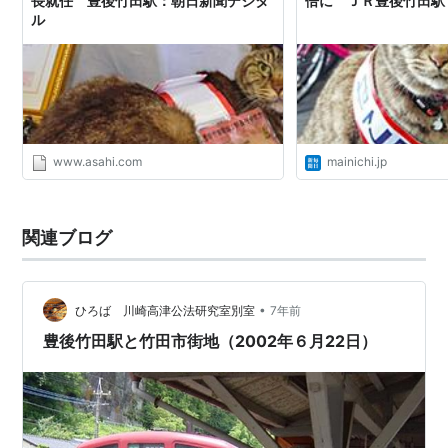
長就任 豊後竹田駅：朝日新聞デジタ
倍に ＪＲ豊後竹田駅 
ル
www.asahi.com
mainichi.jp
関連ブログ
•
ひろば 川崎高津公法研究室別室
7年前
豊後竹田駅と竹田市街地（2002年６月22日）