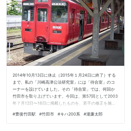
2014年10月13日に休止（2015年１月24日に終了）する
まで、私の「川崎高津公法研究室」には「待合室」のコ
ーナーを設けていました。その「待合室」では、何回か
竹田市を取り上げています。今回は、第57回として2003
年７月12日〜18日に掲載したものを、若干の修正を施し
た上で再掲載します。2002年６月22日、豊後竹田駅と中
#
豊後竹田駅
#
竹田市
#
キハ200系
#
瀧廉太郎
心街の様子です。 2002年に豊肥本線に入ったキハ200系
です。鉄道友の会から1992年度のローレル賞を受けた気