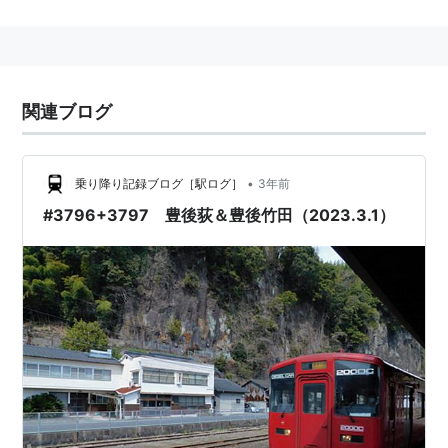
駅
」→
朝地駅
…
大分駅
○
リスト
：
駅キーワード
関連ブログ
○
リスト
：
駅つきキーワード
•
乗り降り記録ブログ［駅ログ］
3年前
#3796+3797 豊後荻＆豊後竹田（2023.3.1）