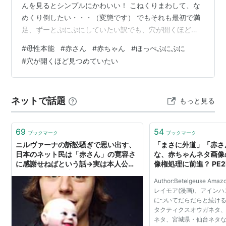
んを見るとシンプルにかわいい！ こねくりまわして、な
めくり倒したい・・・（変態です） でもそれも最初で満
足、ずーとぷにぷにしていたい訳でも、穴が開くほど見
つめていたい訳でもない！ 女性でありながら母性が少な
#
母性本能
#
赤さん
#
赤ちゃん
#
ほっぺぷにぷに
い・・・致命的欠陥やないかいっ！ 病気か？何科に行け
#
穴が開くほど見つめていたい
ばいいのん？ それともどこかに売ってんの？ なん
て・・・大丈夫私にも何かをめっちゃめでる時が来るか
ら・・・ 多分・・・ きっと・・・ おそらく・・・ね！
ネットで話題
もっと見る
ありがとうございました。
69
54
ブックマーク
ブックマーク
ニルヴァーナの訴訟騒ぎで思い出す、
「まさに外道」「赤さ
日本のネット民は「赤さん」の寛容さ
な、赤ちゃんネタ画像
に感謝せねばという話→実は本人公認
像権処理に前進？ PE2
で、音MADに参加もしているんです
Author:Betelgeuse 
レイモア(漫画)、アインハ
についてだらだらと続ける
タクティクスオウガネタ
ネタ、宮城県・仙台ネタな