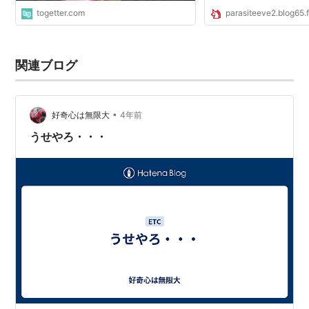
てなアカウント、fc2のこのブ
togetter.com
parasiteeve2.blog65.
でおもに活動しています
betelgeuseさん達は同...
関連ブログ
•
好奇心は無限大
4年前
うせやろ・・・