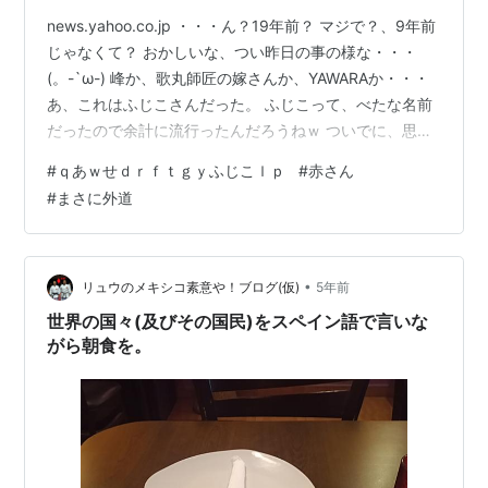
news.yahoo.co.jp ・・・ん？19年前？ マジで？、9年前
じゃなくて？ おかしいな、つい昨日の事の様な・・・
(。-`ω-) 峰か、歌丸師匠の嫁さんか、YAWARAか・・・
あ、これはふじこさんだった。 ふじこって、べたな名前
だったので余計に流行ったんだろうねｗ ついでに、思い
出したのが、赤さんの「まさに外道」って奴。 あれもす
#
ｑあｗせｄｒｆｔｇｙふじこｌｐ
#
赤さん
げー前なんだよな・・・ ちなみに、あの赤さんは1999年
#
まさに外道
生まれらしいので御年23歳。 久々に見たけど、今でも面
白いなｗ
•
リュウのメキシコ素意や！ブログ(仮)
5年前
世界の国々(及びその国民)をスペイン語で言いな
がら朝食を。