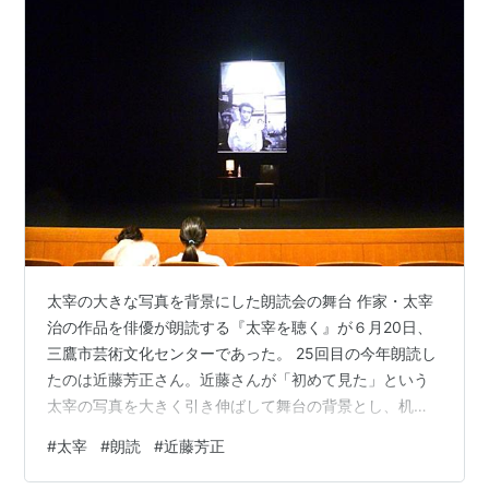
太宰の大きな写真を背景にした朗読会の舞台 作家・太宰
治の作品を俳優が朗読する『太宰を聴く』が６月20日、
三鷹市芸術文化センターであった。 25回目の今年朗読し
たのは近藤芳正さん。近藤さんが「初めて見た」という
太宰の写真を大きく引き伸ばして舞台の背景とし、机と
いす、机の上にランプと水のボトルを置くという舞台設
#
太宰
#
朗読
#
近藤芳正
定。 暗い舞台に黒シャツ、黒ズボン姿で登場した近藤さ
んは短時間の休憩を挟んで『親友交歓』と『走れメロ