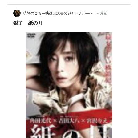
ス』をそれぞれ約40分かけて朗読した。 「走れメロス」
•
を読み終えた後、近藤さんはこの日の２作品について
暁降のころ―映画と読書のジャーナル―
5ヶ月前
「『親友』をキーワードに選んだ」と明かした。 また
鑑了 紙の月
「メロス」をこれまでの出演者が取り上げな…