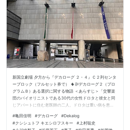
新国立劇場 夕方から『デカローグ ２・４』Ｃ２列センタ
ーブロック（フルセット券で） 🌵🎻デカローグ２（プロ
グラムＢ）ある選択に関する物語 ＜あらすじ＞「交響楽
団のバイオリニストである30代の女性ドロタと彼女と同
じアパートに住む老医師の二人。ドロタは重い病を患っ
て入院している夫アンジェイの余命を至急知りたいと医
#
亀田佳明
#
デカローグ
#
Dekalog
師を訪ねる。ドロタは愛人との間にできた子を妊娠して
#
クシシュトフ キエシロフスキー
#
上村聡史
いた......。」 前田亜季 益岡徹 坂本慶介 近藤隼 松田佳央