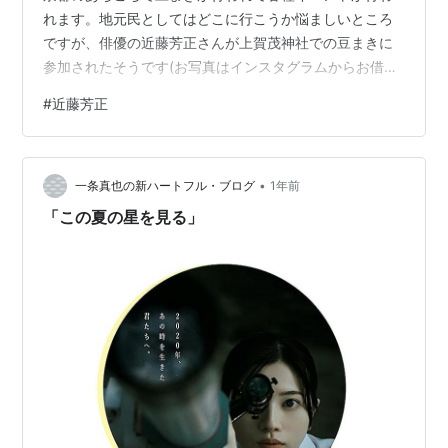
れます。地元民としてはどこに行こうか悩ましいところ
ですが、俳優の近藤芳正さんが上賀茂神社での豆まきに
参加されたそうです(お写真はインスタグラムからお借り
しました)。 この投稿をInstagramで見る 吉野和哲
#
近藤芳正
(@gakushoku7)がシェアした投稿 なんで近藤芳正さん
が？とお思いの方もいらっしゃるようですが、数年前か
ら結婚されて京都にお住まいなのです。最近は映画やグ
•
ルメ番組など、京都でのお仕事が多いですよね。 otaku-
一条真也の新ハートフル・ブログ
1年前
son.hatenablog.com KBS｢おやじ京都呑み…
「この夏の星を見る」