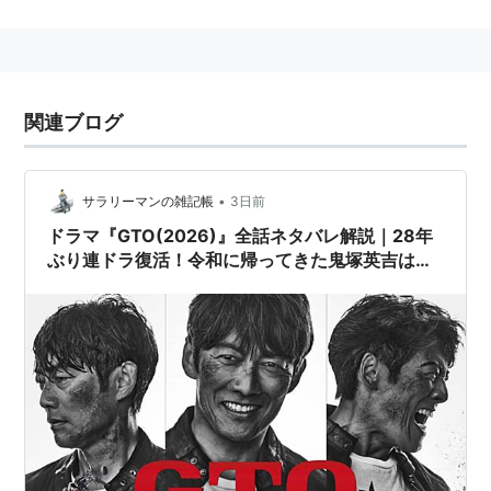
所属していたこともある。
ドラマ
告発〜国選弁護人
(2011年1月期、テレビ朝日)
関連ブログ
•
サラリーマンの雑記帳
3日前
ドラマ『GTO(2026)』全話ネタバレ解説｜28年
ぶり連ドラ復活！令和に帰ってきた鬼塚英吉は今
も最高だった