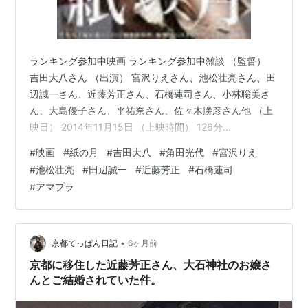
ランキング参加中映画 ランキング参加中雑談 （監督）
吉田大八さん （出演） 宮沢りえさん、池松壮亮さん、田
辺誠一さん、近藤芳正さん、石橋蓮司さん、小林聡美さ
ん、大島優子さん、平祐奈さん、佐々木勝彦さん他 （上
映日） 2014年11月15日 （上映時間） 126分
www.shochiku.co.jp 以下、あらすじ。（参照 Filmarks）
#
映画
#
紙の月
#
吉田大八
#
角田光代
#
宮沢りえ
1994年。梅澤梨花は、子どもには恵まれなかったものの
#
池松壮亮
#
田辺誠一
#
近藤芳正
#
石橋蓮司
夫と穏やかな日々を送り、契約社員として働く「わかば
#
アマプラ
銀行」でも、丁寧な仕事ぶりで上司の井上から高い評価
を得ていた。一見、何不自由のない生活を送っている梨
花だが、自分への関心が薄く、鈍感なところのある夫…
•
京都てっぱん日記
6ヶ月前
京都に移住した近藤芳正さん、大石神社のお嬢さ
んとご結婚されていた件。