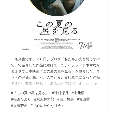
一条真也です。２６日、ブログ「私たちが光と想うすべ
て」で紹介した作品に続けて、ユナイテッドシネマなか
ま１６で日本映画「この夏の星を見る」を観ました。ネ
ットの評価が高かったのでたまたま観る気になった作品
ですが、非常に感動し、ある場面では涙しました。 ヤフ
ーの「解説」には、「辻村深月の小説を実写化した青春
#
「この夏の星を見る」
#
辻村深月
#
山元環
ドラマ。新型コロナウイルス流行によって行動を制限さ
#
桜田ひより
#
水沢林太郎
#
黒川想矢
#
堀田茜
れた高校生たちが、望遠鏡で星を捉えるスピードを競う
#
近藤芳正
#
『心ゆたかな社会』
『スターキャッチ』のコンテストを開催する。監督は
『うちうちの面達は。』などの山元環。『大きな玉ねぎ