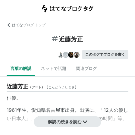
はてなブログ トップ
近藤芳正
このタグでブログを書く
言葉の解説
ネットで話題
関連ブログ
近藤芳正
(
アート
)
【
こんどうよしまさ
】
俳優。
1961年生。愛知県名古屋市出身。出演に、「12人の優し
い日本人」、「
マルタイの女
」、「ラヂオの時間」等。
解説の続きを読む
「
ダチョウ倶楽部
」の前身にあたる「
キムチクラブ
」に