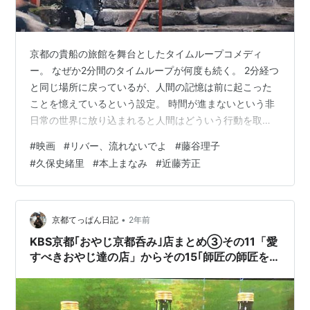
京都の貴船の旅館を舞台としたタイムループコメディ
ー。 なぜか2分間のタイムループが何度も続く。 2分経つ
と同じ場所に戻っているが、人間の記憶は前に起こった
ことを憶えているという設定。 時間が進まないという非
日常の世界に放り込まれると人間はどういう行動を取る
か。 何が起こっても2分きっかりで元の場所に戻るのだ
#
映画
#
リバー、流れないでよ
#
藤谷理子
が、そんな状況に慣れていくのが面白い。 非日常の体験
#
久保史緒里
#
本上まなみ
#
近藤芳正
をすると日常の有難味がわかるというのは、旅行から戻
ってきたとき家が一番落ち着くのと同じだろうか。 点数
は、6点（10点満点）。 タイトル：リバー、流れないで
よ 製作年：2023年 製作国：日本 配給：トリウッド 監
•
京都てっぱん日記
2年前
督：山口淳太 主演：藤谷理…
KBS京都｢おやじ京都呑み｣店まとめ③その11「愛
すべきおやじ達の店」からその15｢師匠の師匠を
おもてなし｣まで更新中！