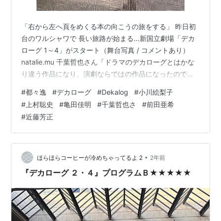
「右から左へ頁をめくる本の向こうの旅をする」 昨日初
台のワルシャワで 長い旅路が始まる…新国立劇場「デカ
ローグ 1～4」がスタート（舞台写真 / コメントあり）
natalie.mu 千葉哲也さん「ドラマのデカローグとはかな
り違う作品になり、演劇ならではの作品になったのでは
ないかと思います。これからも本番という旅が続きます
#
都々逸
#
デカローグ
#
Dekalog
#
小川絵梨子
が、素敵な時間を観客の皆様に体験して頂ければと思い
#
上村聡史
#
亀田佳明
#
千葉哲也さ
#
前田亜希
ます。」 はい、演劇ならではの作品でした！ 前田亜希ち
#
近藤芳正
ゃん「 人間の不甲斐ない部分も含め、日々を生きていく
背中にそっと手を添えてくれる様なキェシロフスキの優
しい視点や肯定感に、稽古中何度も救われる気持ちにな
りました。」 近藤芳…
•
ほらほらコーヒーが冷めちゃってるよ 2
2年前
『デカローグ ２・４』プログラムＢ★★★★★