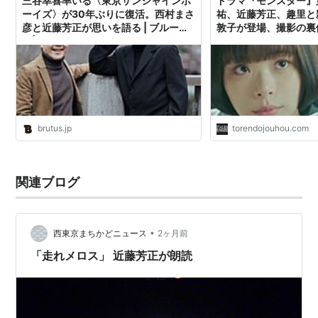
三谷幸喜率いる〈東京サンシャインボ
ドラマ『モンスター』
ーイズ〉が30年ぶりに復活。西村まさ
祐、近藤芳正、趣里と
彦と近藤芳正が思いを語る | ブルータ
敦子が登場、撮影の裏
ス| BRUTUS.jp
語る -
brutus.jp
torendojouhou.com
関連ブログ
•
西東京まちかどニュース
2ヶ月前
「走れメロス」 近藤芳正が朗読