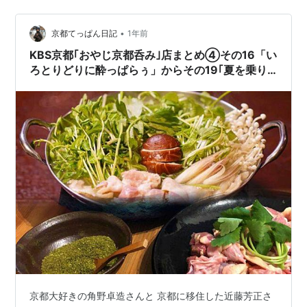
の下で』などの桜田ひより、『おいしくて泣くとき』な
どの水沢林太郎、『怪物』などの黒川想矢のほか、堀
•
京都てっぱん日記
1年前
田…
KBS京都｢おやじ京都呑み｣店まとめ④その16「い
ろとりどりに酔っぱらぅ」からその19｢夏を乗り
切るスタミナ料理｣！
京都大好きの角野卓造さんと 京都に移住した近藤芳正さ