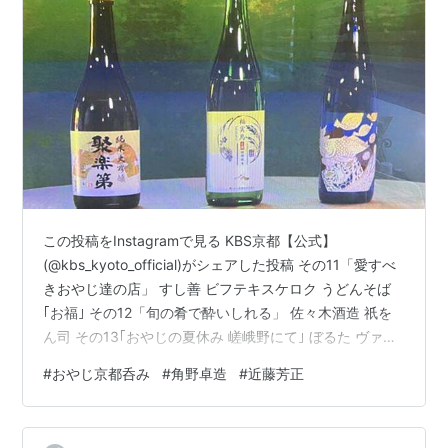
この投稿をInstagramで見る KBS京都【公式】
(@kbs_kyoto_official)がシェアした投稿 その11「愛すべ
きおやじ達の店」 すし善 ビフテキスケロク うどんそば
｢お福｣ その12「旬の肴で酔いしれる」 佐々木酒造 祇を
ん司 その13｢おやじの夏休み 嵯峨野にて｣ ぼるた ヴァガ
バァーン嵐山/Bhagavan Arashiyama 平野屋 その14｢麺
#
おやじ京都呑み
#
角野卓造
#
近藤芳正
食らうおやじたち｣ 糸ちゃん 美。 鉄板食堂ことら 通しあ
げ そば鶴 その15｢師匠の師匠をおもてなし｣ 三嶋亭 ビス
トロ ルサンジュ 釜座 長島 その11「愛すべきおやじ達の