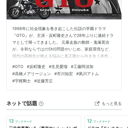
1998年に社会現象を巻き起こした伝説の学園ドラマ
『GTO』が、主演・反町隆史さんで28年ぶりに連続ドラ
マとして帰ってきました。 元暴走族の教師・鬼塚英吉
が、令和ならではのSNS問題やいじめ、家庭環境など、
現代の高校生が抱える悩みに真正面から向き合う本作。
型破りながらもまっすぐな言葉と行動は健在で、「これ
#
GTO
#
反町隆史
#
生見愛瑠
#
工藤阿須加
ぞ鬼塚！」と思わせてくれる熱い展開が続きます。 さら
#
高橋メアリージュン
#
市川知宏
#
夙川アトム
に、1998年版を手掛けたスタッフやおなじみのキャスト
#
宇梶剛士
#
近藤芳正
も再集結し、懐かしさと新しさが見事に融合した作品と
なっています。 この記事では、ドラマ『GTO』の出演者
一覧や見どころ、そして実際に視聴した感想をまとめま
ネットで話題
もっと見る
した。 ※本ページはネタバレを含…
13
12
ブックマーク
ブックマーク