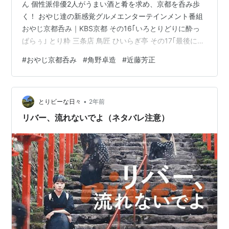
ん 個性派俳優2人がうまい酒と肴を求め、京都を呑み歩
く！ おやじ達の新感覚グルメエンターテインメント番組
おやじ京都呑み｜KBS京都 その16｢いろとりどりに酔っ
ぱらぅ｣ とり粋 三条店 鳥匠 ひいらぎ亭 その17｢最後に食
べたいあの料理｣ 出町岡田商会 洋食堂すずき かね正 その
#
おやじ京都呑み
#
角野卓造
#
近藤芳正
18｢丹後の海でおやじ呑み｣ その19｢夏を乗り切るスタミ
ナ料理｣ 大鵬 韓屋 具っさんとこ。 へんこつ その16｢いろ
とりどりに酔っぱらぅ｣ 焼き鳥、鳥刺し、鳥鍋と鶏づくし
•
で京都を飲み歩きます。身近な鶏料理と言えど、それぞ
とりビーな日々
2年前
れの違いや京都ならではの味もお楽しみに！！…
リバー、流れないでよ（ネタバレ注意）