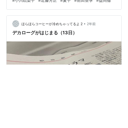
#
小川絵梨子
#
近藤芳正
#
夏子
#
前田亜季
#
益岡徹
理 亀田佳明 上村さん演出デカローグＢもおもしろかっ
た。小川絵梨子さん演出デカローグＡのセットを生かし
ながら全然違う舞台セットでＢの方が奥行きを感じたか
な。 何より上村さんの…
•
ほらほらコーヒーが冷めちゃってるよ 2
2年前
デカローグがはじまる（13日）