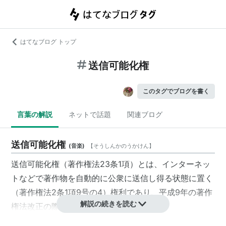
はてなブログ トップ
送信可能化権
このタグでブログを書く
言葉の解説
ネットで話題
関連ブログ
送信可能化権
(
音楽
)
【
そうしんかのうかけん
】
送信可能化権（著作権法23条1項）とは、インターネッ
トなどで著作物を自動的に公衆に送信し得る状態に置く
（著作権法2条1項9号の4）権利であり、平成9年の著作
解説の続きを読む
権法改正の際に導入された。