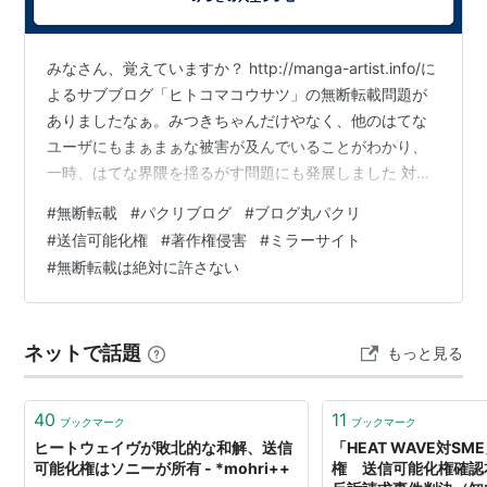
みなさん、覚えていますか？ http://manga-artist.info/に
よるサブブログ「ヒトコマコウサツ」の無断転載問題が
ありましたなぁ。みつきちゃんだけやなく、他のはてな
ユーザにもまぁまぁな被害が及んでいることがわかり、
一時、はてな界隈を揺るがす問題にも発展しました 対策
を練っても練ってもパクられ続けました。気分としては
#
無断転載
#
パクリブログ
#
ブログ丸パクリ
アンパンマンに出てくる「くらやみまん」と戦っている
#
送信可能化権
#
著作権侵害
#
ミラーサイト
気持ちでした。正体不明、誰やねんって感じですよ。 サ
#
無断転載は絶対に許さない
ーバー会社に連絡しても音沙汰なし・・各ＡＳＰ会社に
通報しても「この件に関しては、弊社では対応が難しい
です」仕舞いには、各専門機関に問い合わせ等をしたら
ネットで話題
もっと見る
と言われたなぁ？…
40
11
ブックマーク
ブックマーク
ヒートウェイヴが敗北的な和解、送信
「HEAT WAVE対S
可能化権はソニーが所有 - *mohri++
権 送信可能化権確認