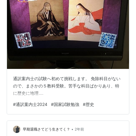
通訳案内士の試験へ初めて挑戦します。 免除科目がない
ので、まさかの５教科受験。苦手な科目ばかりあり、特
に歴史に地理....
#
通訳案内士2024
#
国家試験勉強
#
歴史
•
早期退職さてどう生きてく？
2年前