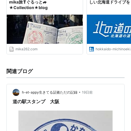
mika旅❣ぐるっと🚙
しい北海道ドライブを
★Collection★blog
mika262.com
hokkaido-michinoeki.
関連ブログ
•
h-et-appy生きてる証拠ただの記録
19日前
道の駅スタンプ 大阪