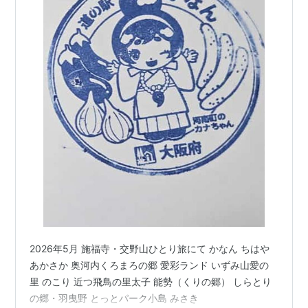
2026年5月 施福寺・交野山ひとり旅にて かなん ちはや
あかさか 奥河内くろまろの郷 愛彩ランド いずみ山愛の
里 のこり 近つ飛鳥の里太子 能勢（くりの郷） しらとり
の郷・羽曳野 とっとパーク小島 みさき