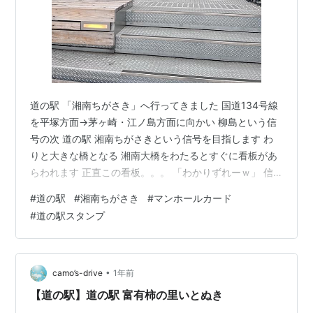
道の駅 「湘南ちがさき」へ行ってきました 国道134号線
を平塚方面→茅ヶ崎・江ノ島方面に向かい 柳島という信
号の次 道の駅 湘南ちがさきという信号を目指します わ
りと大きな橋となる 湘南大橋をわたるとすぐに看板があ
らわれます 正直この看板。。。 「わかりずれーｗ」 信
号を左。。。 なのか 信号の先を左。。。なのか イラス
#
道の駅
#
湘南ちがさき
#
マンホールカード
トも含めどっち？？ 感が半端ありません（笑） 結局 ど
#
道の駅スタンプ
っちから行っても入れると思います（笑） まぁ 信号を左
に入ったほうが通り過ぎるという 失敗は避けられそうで
す（笑） 到着 印象 道の駅湘南ちがさきの印象ですが 意
外にこじんまりした感じです、車の台数はそこそこ停め
•
camo’s-drive
1年前
られるかと思…
【道の駅】道の駅 富有柿の里いとぬき