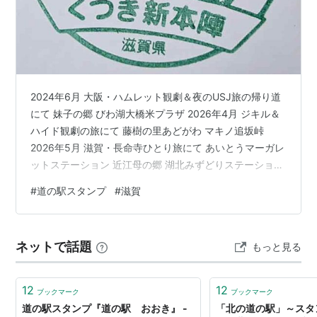
2024年6月 大阪・ハムレット観劇＆夜のUSJ旅の帰り道
にて 妹子の郷 びわ湖大橋米プラザ 2026年4月 ジキル＆
ハイド観劇の旅にて 藤樹の里あどがわ マキノ追坂峠
2026年5月 滋賀・長命寺ひとり旅にて あいとうマーガレ
ットステーション 近江母の郷 湖北みずどりステーション
竜王かがみの里 せせらぎの里こうら アグリパーク竜王
#
道の駅スタンプ
#
滋賀
浅井三姉妹の郷 2026年5月 大阪・施福寺＆交野山ひとり
旅にて くつき新本陣 のこり あいの土山 しんあさひ風車
村 草津 アグリの郷栗東 伊吹の里 塩津海道あぢかまの里
ネットで話題
もっと見る
奥永源寺渓流の里 こんぜの里りっとう
12
12
ブックマーク
ブックマーク
道の駅スタンプ『道の駅 おおき』 -
「北の道の駅」～スタ