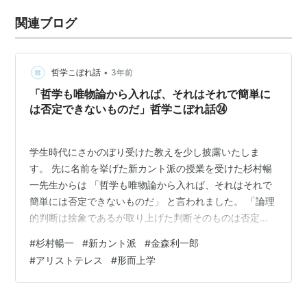
関連ブログ
•
哲学こぼれ話
3年前
「哲学も唯物論から入れば、それはそれで簡単に
は否定できないものだ」哲学こぼれ話㉔
学生時代にさかのぼり受けた教えを少し披露いたしま
す。 先に名前を挙げた新カント派の授業を受けた杉村暢
一先生からは 「哲学も唯物論から入れば、それはそれで
簡単には否定できないものだ」 と言われました。 「論理
的判断は捨象であるが取り上げた判断そのものは否定で
きない」という服部先生の言われたことにつながりま
#
杉村暢一
#
新カント派
#
金森利一郎
す。 最も学恩ある金森利一郎先生からは「一人の人物ア
#
アリストテレス
#
形而上学
リストテレスならアリストテレスについて徹底して来る
日も来る日も読み続ければ、それが20年～30年続ければ
公にできる何かが生まれる」ものだとお聞きしました。