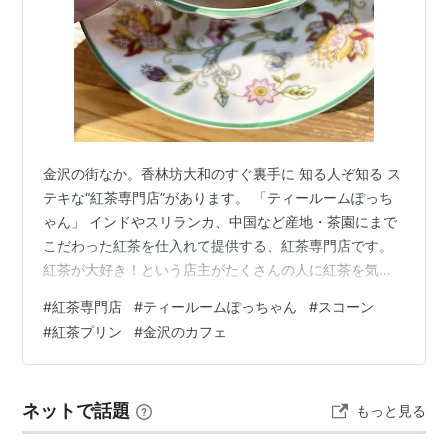
金沢の街なか。香林坊大和のすぐ裏手に 知る人ぞ知る ス
テキな“紅茶専門店”があります。 「ティールームぽっち
ゃん」 インドやスリランカ、中国など産地・茶園にまで
こだわった紅茶を仕入れて提供する、紅茶専門店です。
紅茶が大好き！という店主がたくさんの人に紅茶を気軽
に味わってもらえる場を…とオープンしたお店は、私の
#
紅茶専門店
#
ティールームぽっちゃん
#
スコーン
ような紅茶好きはもちろん、紅茶に詳しくない方でも肩
#
紅茶プリン
#
金沢のカフェ
肘張らずに楽しめる雰囲気が魅力！ お散歩や買い物の合
間に立ち寄りたくなる、 とっておきの紅茶専門店へご案
内します！ ティールームぽっちゃん 《場所》金沢・香林
ネットで話題
もっと見る
坊大和の裏手 教育会館１階 《お店》昼は紅茶専門店 夜
はバー 《店主》元教師のご…