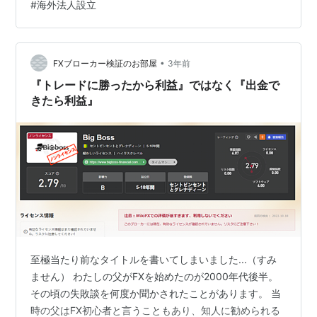
#
海外法人設立
て、従うべき法律や規制も異なる場合があります。これ
から数回に渡って、専門家として、多くの場合で共通す
る基本的な手順を示していきます。 第１回は、そもそも
オフショア銀行とは何か？その業務内容を理解するとこ
•
FXブローカー検証のお部屋
3年前
ろから始めたいと思います。 オフショア銀行と…
『トレードに勝ったから利益』ではなく『出金で
きたら利益』
至極当たり前なタイトルを書いてしまいました...（すみ
ません） わたしの父がFXを始めたのが2000年代後半。
その頃の失敗談を何度か聞かされたことがあります。 当
時の父はFX初心者と言うこともあり、知人に勧められる