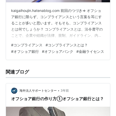
kaigaihoujin.hatenablog.com 前回のつづき⇒ オフショ
ア銀行に限らず、コンプライアンスという言葉を耳にす
ることが多いと思います。そもそも、コンプライアンス
とは何でしょうか？ コンプライアンスとは、法令遵守の
ことで、企業や組織が法律、規制、ガイドライン、内部
規則などの外部および内部の規範に従う実践やプロセス
#
コンプライアンス
#
コンプライアンスとは？
を指す広い意味の言葉です。これには、事業運営に関す
#
オフショア銀行
#
オフショアバンク
#
金融ライセンス
る法律や業界標準、企業倫理、社会の期待なども含まれ
ます。 コンプライアンスの目的は、リスクの管理と軽
減、法的責任や制裁の回避、企業の評判や信頼性の維持
関連ブログ
です。 オフショア銀行のライセンス審査（申請および維
持）におけるコン…
•
海外法人サポートセンター
3年前
オフショア銀行の作り方①オフショア銀行とは？