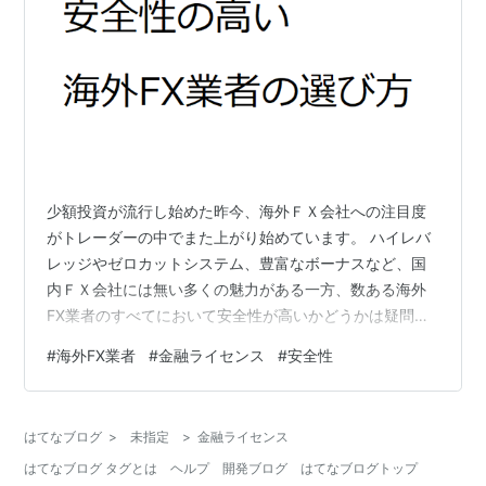
少額投資が流行し始めた昨今、海外ＦＸ会社への注目度
がトレーダーの中でまた上がり始めています。 ハイレバ
レッジやゼロカットシステム、豊富なボーナスなど、国
内ＦＸ会社には無い多くの魅力がある一方、数ある海外
FX業者のすべてにおいて安全性が高いかどうかは疑問が
残るところであります。 そこで、「安全な海外ＦＸの選
#
海外FX業者
#
金融ライセンス
#
安全性
び方」について、様々ある海外ＦＸを選ぶ際、安全性を
確保するためにはどこに注目すればよいかを解説してい
きます。 海外FX業者で安全性が高いところを選ぶには 金
はてなブログ
>
未指定
>
金融ライセンス
融ライセンスの有無 すべての海外ＦＸ会社は日本国内の
はてなブログ タグとは
ヘルプ
開発ブログ
はてなブログトップ
金融庁が発行している金融ライセンスを登録せずに活動