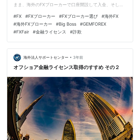
まま、海外のFXブローカーで口座開設して入金、そして
トレードをしていたそうです。 最初は、Velocityという
#
FX
#
FXブローカー
#
FXブローカー選び
#
海外FX
ブローカー（当時のブローカーです）を使ったそうです
#
海外FXブローカー
#
Big Boss
#
GEMFOREX
が、入金したが最後、出金手続きをしても全く反応無
#
FXFair
#
金融ライセンス
#
詐欺
し...という詐欺ブローカーだったそうです。 次に使った
のが、有名どころのFXCM。ところが、勝ち続けて2～3
ヶ月経つと、T/Pを入れていても全く効かないで素通りと
いうことが起…
•
海外法人サポートセンター
3年前
オフショア金融ライセンス取得のすすめ その２