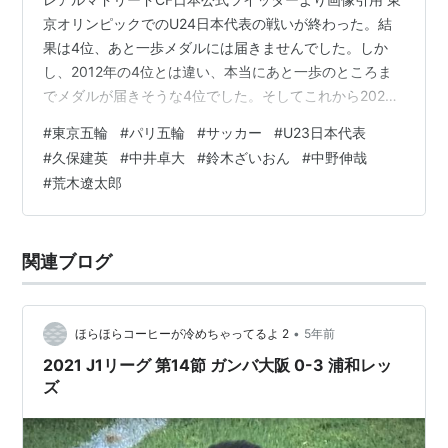
京オリンピックでのU24日本代表の戦いが終わった。結
果は4位、あと一歩メダルには届きませんでした。しか
し、2012年の4位とは違い、本当にあと一歩のところま
でメダルが届きそうな4位でした。そしてこれから2024
年のパリオリンピックに向けた戦いも少しずつ始まりま
#
東京五輪
#
パリ五輪
#
サッカー
#
U23日本代表
す。今度こそ日本に金メダルを……その願いを叶えてくれ
#
久保建英
#
中井卓大
#
鈴木ざいおん
#
中野伸哉
るであろうパリ五輪代表の候補を5人紹介したいと思いま
#
荒木遼太郎
す。
関連ブログ
•
ほらほらコーヒーが冷めちゃってるよ 2
5年前
2021 J1リーグ 第14節 ガンバ大阪 0-3 浦和レッ
ズ