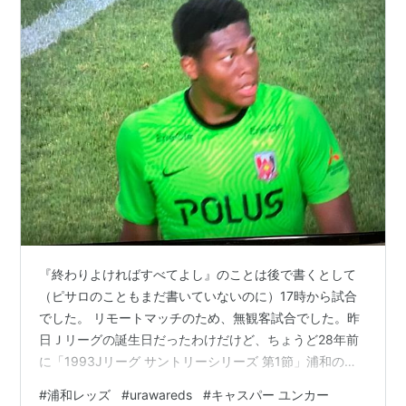
『終わりよければすべてよし』のことは後で書くとして
（ピサロのこともまだ書いていないのに）17時から試合
でした。 リモートマッチのため、無観客試合でした。昨
日Ｊリーグの誕生日だったわけだけど、ちょうど28年前
に「1993Jリーグ サントリーシリーズ 第1節」浦和のＪ
リーグの初カードも5月16日のガンバ大阪だったのです。
#
浦和レッズ
#
urawareds
#
キャスパー ユンカー
私はまだ浦和レッズを知らなかった時代ですが… ガンバ