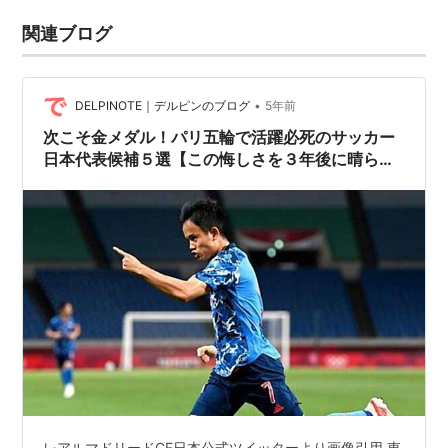
関連ブログ
•
DELPINOTE｜デルピンのブログ
5年前
次こそ金メダル！パリ五輪で活躍必死のサッカー
日本代表候補５選【この悔しさを３年後に晴ら
せ！】
レアルマドリードCF日本公式ツイッターより画像引用 東