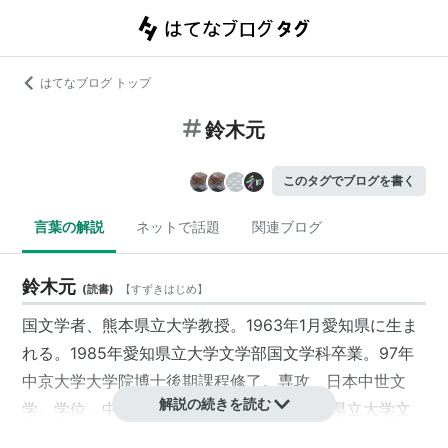
はてなブログ トップ
鈴木元
このタグでブログを書く
言葉の解説
ネットで話題
関連ブログ
鈴木元
(
読書
)
【
すずきはじめ
】
国文学者、熊本県立大学教授。1963年1月愛知県に生ま
れる。1985年愛知県立大学文学部国文学科卒業。97年
中京大学大学院博士後期課程修了。専攻、日本中世文
解説の続きを読む
学。学位、中京大学文学博士。1998年熊本県立大学文
学部 講師、2000年助教授、教授。1997年柿衛賞、98