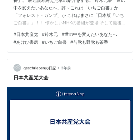
番」。 最近読み終えた本の紹介をする。 鈴木元著「世の
中を変えたいあなたへ」評～これは「いちご白書」か
「フォレスト・ガンプ」か これはまさに「日本版『いち
ご白書』」！！ 懐かしいNHKの番組が登場 そして最後は
茶番政党糾弾 この自伝はあの「フォレスト・ガンプ」に
#
日本共産党
#
鈴木元
#
世の中を変えたいあなたへ
も通ずる 鈴木元著「世の中を変えたいあなたへ」評～こ
#
あけび書房
#
いちご白書
#
与党も野党も茶番
れは「いちご白書」か「フォレスト・ガンプ」か さて、
昨日、衆議院が解散したわけだが、その直前の臨時国会
での茶番政党代表氏の代表質問はとても「怖かった」。
youtu.be とても迫力のある「声色」であり、政権与党・
•
geschriebenの日記
3年前
各国務大臣…
日本共産党大会