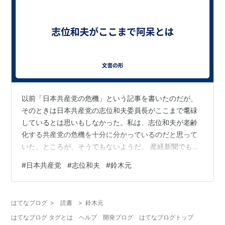
以前「日本共産党の危機」という記事を書いたのだが、
そのときは日本共産党の志位和夫委員長がここまで耄碌
しているとは思いもしなかった。私は、志位和夫が老齢
化する共産党の危機を十分に分かっているのだと思って
いた。ところが、そうでもないようだ。 産経新聞でも取
り上げられているが、共産党のホームページに掲載され
#
日本共産党
#
志位和夫
#
鈴木元
ている第８回中央委員会総会 志位委員長の幹部会報告で
は、 「『長すぎるのが問題』という批判は、２０２０年
の第２８回党大会にむけた討論ではまったく出なかった
はてなブログ
>
読書
>
鈴木元
批判であり、２１年総選挙いらいの反共攻撃のなかで支
はてなブログ タグとは
ヘルプ
開発ブログ
はてなブログトップ
配勢力から意図的に持ち込まれた議論だということを指