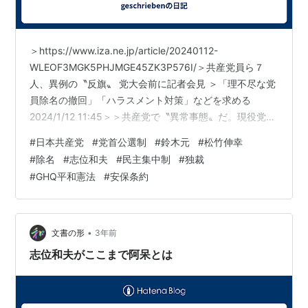
＞https://www.iza.ne.jp/article/20240112-
WLEOF3MGK5PHJMGE45ZK3P576I/＞共産党員ら７
人、異例の〝反旗〟 党大会前に記者会見 ＞「理不尽な党
員除名の撤回」「ハラスメント対策」などを求める
2024/1/12 11:45＞＞共産党で〝異常事態〟だ。現役党員
ら７人が１１日、国会近くで記者会見を開き、＞理不尽
#
日本共産党
#
党首公選制
#
鈴木元
#
松竹伸幸
な党員除名の撤回や、ハラスメント対策などを求めた。
#
除名
#
志位和夫
#
民主集中制
#
独裁
＞＞共産党では上意下達の「民主集中制」を重んじ、党
#
GHQ平和憲法
#
安保条約
員同士の連携は「分派活動」と見なされるという。＞会
見では、２３年続く志位和夫委員長の「長期政権」にも
疑問が呈された。＞一般党員が公の場…
•
文書の形
3年前
志位和夫がここまで阿呆とは