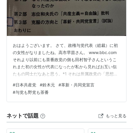
おはようございます。 さて、政権与党代表（総裁）に初
の女性がなりましたね。高市早苗さん。 www.bbc.com
それより以前にも茶番政党の側も田村智子さんというこ
れまた初の女性が代表になったが私から見ればお互い似
たもの同士だなあと思う。*1 それは所属政党の「思想」
を内面化・自己レイベリングした女性というもの。 かた
#
日本共産党
#
鈴木元
#
革新・共同党宣言
や、「夫婦別姓反対・家父長制護持」「軍国主義的マッ
#
与党も野党も茶番
チョ思想」そして「反ワークライフバランス」までぶち
上げ。かたや「民主集中制護持」「党としてのアップデ
ート拒絶」そして「アップデートが必要ではないかとい
ネットで話題
もっと見る
う神奈川県議会議員氏の党大会での発言に対し侮蔑・人
格否定・公開パワハラを同大会で…