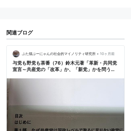
年『室町の歌学と連歌』で日本古典文学会賞受賞。
著書
『室町の歌学と連歌』新典社研究叢書 1997
関連ブログ
『つける 連歌作法閑談』新典社新書 2012
共編
•
ぶた猫ぶーにゃんの社会的マイノリティ研究所
10ヶ月前
与党も野党も茶番（76）鈴木元著「革新・共同党
『文学史の古今和歌集』森正人共編 和泉書院 2007
宣言～共産党の「改革」か、「新党」かを問う」
和泉選書
評～これはまさに「茶番政党への処方箋」
『細川幽斎 戦塵の中の学芸』森正人共編集 笠間書
院 2010