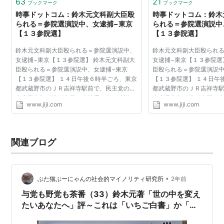
63
21
ブックマーク
ブックマーク
時事ドットコム：鈴木元文科副大臣殴
時事ドットコム：鈴木
られる＝参院選演説中、女逮捕−東京
られる＝参院選演説中
【１３参院選】
【１３参院選】
鈴木元文科副大臣殴られる＝参院選演説中、
鈴木元文科副大臣殴られ
女逮捕−東京【１３参院選】 鈴木元文科副大
女逮捕−東京【１３参院選
臣殴られる＝参院選演説中、女逮捕−東京
臣殴られる＝参院選演説中
【１３参院選】 １４日午後６時半ごろ、東京
【１３参院選】 １４日午
都武蔵野市のＪＲ吉祥寺駅前で、民主党の鈴
都武蔵野市のＪＲ吉祥寺
木寛元文部科学副大臣が参院選の街頭演説
木寛元文部科学副大臣が
www.jiji.com
www.jiji.com
中、女に顔面を殴られた。女はその場で取り
中、女に顔面を殴られた
押さえられ、駆け付け...
押さえられ、駆け付け...
関連ブログ
•
ぶた猫ぶーにゃんの社会的マイノリティ研究所
2年前
与党も野党も茶番（33）鈴木元著「世の中を変え
たいあなたへ」評～これは「いちご白書」か「フ
ォレスト・ガンプ」か