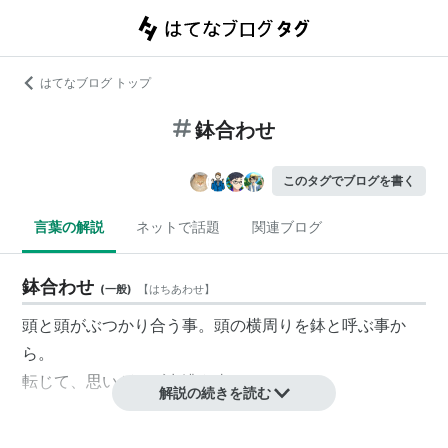
はてなブログ トップ
鉢合わせ
このタグでブログを書く
言葉の解説
ネットで話題
関連ブログ
鉢合わせ
(
一般
)
【
はちあわせ
】
頭と頭がぶつかり合う事。頭の横周りを鉢と呼ぶ事か
ら。
転じて、思いがけず出遭う事。
解説の続きを読む