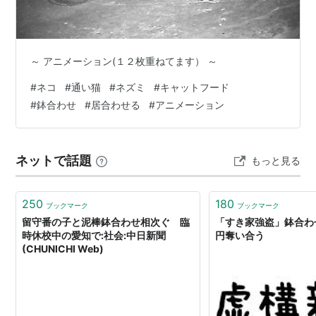
～ アニメーション(１２枚重ねてます） ～
#
ネコ
#
通い猫
#
ネズミ
#
キャットフード
#
鉢合わせ
#
居合わせる
#
アニメーション
ネットで話題
もっと見る
250
180
ブックマーク
ブックマーク
留守番の子と泥棒鉢合わせ相次ぐ 臨
「すき家強盗」鉢合わ
時休校中の愛知で:社会:中日新聞
円奪い合う
(CHUNICHI Web)