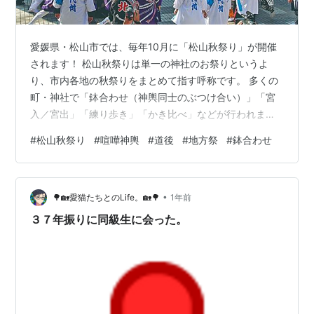
愛媛県・松山市では、毎年10月に「松山秋祭り」が開催
されます！ 松山秋祭りは単一の神社のお祭りというよ
り、市内各地の秋祭りをまとめて指す呼称です。 多くの
町・神社で「鉢合わせ（神輿同士のぶつけ合い）」「宮
入／宮出」「練り歩き」「かき比べ」などが行われま
す！ 愛媛県公式観光レジャーガイド 愛媛本 2025 愛媛県
#
松山秋祭り
#
喧嘩神輿
#
道後
#
地方祭
#
鉢合わせ
公式観光レジャーガイド 愛媛本 2025 Amazon 見どこ
ろ・特色 鉢合わせ この祭りの最大の目玉が 鉢合わせ。
神輿同士を「もてこい、もてこい」の掛け声で激しくぶ
•
つけ合うことで、力比べと神霊の働きを讃える儀式で
🌳🏡愛猫たちとのLife。🏡🌳
1年前
す。 特に道後温泉駅前での鉢合わせは有名で、10月7日
３７年振りに同級生に会った。
の朝7時ごろから始ま…