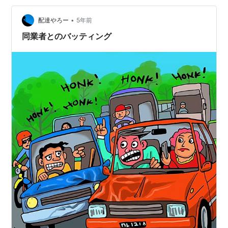
つい！ 相手の新聞配達の方もジェントルマンで遠巻きに
•
車を止めて、見守ってくれてるように私には思えまし
配達やろー
5年前
た。「申し訳ない」 同一時間、短時間に皆同時に配達を
同業者とのバッティング
始めるので、どうしてもバ…