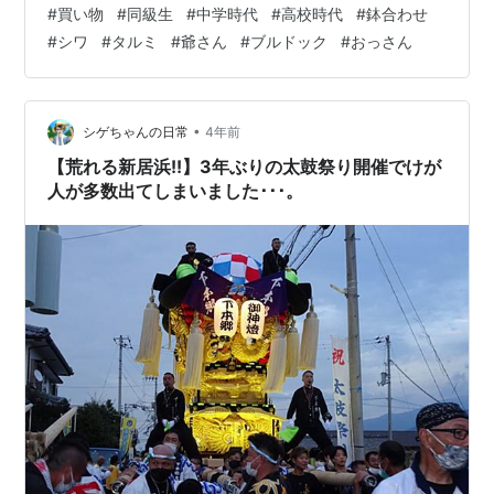
#
買い物
#
同級生
#
中学時代
#
高校時代
#
鉢合わせ
がタルミとシワだらけ💧 おっさんというより 爺さんじゃ
#
シワ
#
タルミ
#
爺さん
#
ブルドック
#
おっさん
ん と言いたくなるほど ブルドックみたいに ものすごく
老けていた。 高校時代にはよく遊んでいたのだが おっさ
んが中退してからは 疎遠になっていた。 「今更だよね」
とか思って 声もかけずにすれ違って来たが 相手は何でお
•
シゲちゃんの日常
4年前
っさ…
【荒れる新居浜!!】3年ぶりの太鼓祭り開催でけが
人が多数出てしまいました･･･。