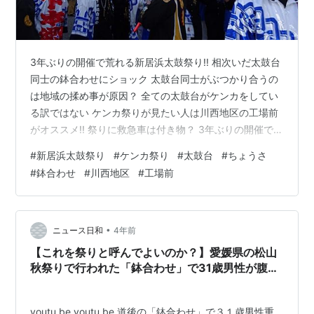
3年ぶりの開催で荒れる新居浜太鼓祭り!! 相次いだ太鼓台
同士の鉢合わせにショック 太鼓台同士がぶつかり合うの
は地域の揉め事が原因？ 全ての太鼓台がケンカをしてい
る訳ではない ケンカ祭りが見たい人は川西地区の工場前
がオススメ!! 祭りに救急車は付き物？ 3年ぶりの開催で荒
れる新居浜太鼓祭り!! shigeo1125.hatenadiary.com 皆さ
#
新居浜太鼓祭り
#
ケンカ祭り
#
太鼓台
#
ちょうさ
まおはようございます！！農業男子系ブロガーのシゲち
#
鉢合わせ
#
川西地区
#
工場前
ゃんです。本日も宜しくお願いします!(^^)! 先日の投稿で
人生初の『#新居浜太鼓祭り』を見に行った事を明かした
訳ですが、さすが「ケンカ祭り」としても有名な新居
浜･･･。 中日の昨日はかなり荒れちゃ…
•
ニュース日和
4年前
【これを祭りと呼んでよいのか？】愛媛県の松山
秋祭りで行われた「鉢合わせ」で31歳男性が腹部
を挟まれ重体
youtu.be youtu.be 道後の「鉢合わせ」で３１歳男性重