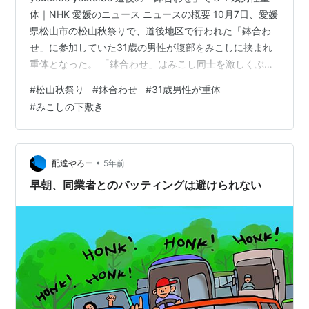
体｜NHK 愛媛のニュース ニュースの概要 10月7日、愛媛
県松山市の松山秋祭りで、道後地区で行われた「鉢合わ
せ」に参加していた31歳の男性が腹部をみこしに挟まれ
重体となった。 「鉢合わせ」はみこし同士を激しくぶつ
け合う、秋祭りの名物で、新型コロナウイルス感染拡大
#
松山秋祭り
#
鉢合わせ
#
31歳男性が重体
の影響から、3年ぶりの通常開催となっていた。 ポイン
#
みこしの下敷き
ト①：また祭りの事故のニュース 先日、長野県諏訪市の
御柱祭で起きた事故のニュースを取り上げたのですが、
またしても祭りで悲惨な事故が起きてしまいました。 秋
は祭りのシーズンです。しかもこの秋はコロナ感染の拡
•
配達やろー
5年前
大が鈍化した…
早朝、同業者とのバッティングは避けられない