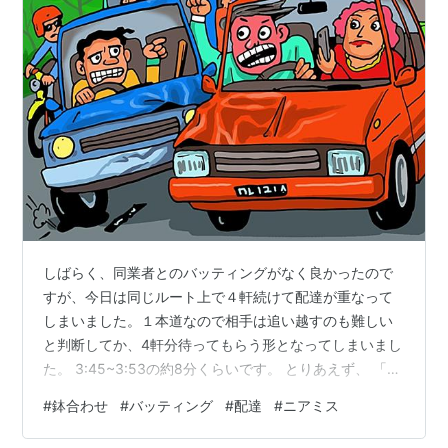
しばらく、同業者とのバッティングがなく良かったので
すが、今日は同じルート上で４軒続けて配達が重なって
しまいました。１本道なので相手は追い越すのも難しい
と判断してか、4軒分待ってもらう形となってしまいまし
た。 3:45~3:53の約8分くらいです。 とりあえず、 「相
手に誠意、敬意を払わなければ！」 「相手を待たせては
#
鉢合わせ
#
バッティング
#
配達
#
ニアミス
いけない！」 と思いダッシュ！ 久々におっさん、走りま
した。 還暦を過ぎたメタボのおっさんに、ダッシュはき