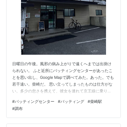
日曜日の午後。風邪の病み上がりで遠くへまでは出掛け
られない。 ふと近所にバッティングセンターがあったこ
とを思い出し、Google Mapで調べてみた。あった。でも
若干遠い。柴崎だ。 思い立ってしまったものは仕方がな
い。多少の怠さを携えて、彼女を連れて京王線に乗り
「柴崎バッティングセンター」の偵察へ行ってきまし
#
バッティングセンター
#
バッティング
#
柴崎駅
た。 京王線 柴崎駅の北口に降り立ってから徒歩5分、
#
調布
（南口に出てしまっても問題ないです。1、2分歩けば北
口に回れます。）着きました、柴崎バッティングセンタ
ー。 自分がよく行くバッティングセンターと同様、回数