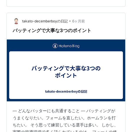
べきか‥‥ 御多分に洩れず、ウチの野球小僧も例外ではな
い。そんな中、今手探りで実践しているのが、すごく初
歩的な『ロジカルシンキング』。例えば試合中に凡打し
•
takato-decemberboyの日記
6ヶ月前
た打席について、帰りの車の中で振り…
バッティングで大事な3つのポイント
― どんなバッターにも共通すること ― バッティングが
うまくなりたい。フォームを直したい。ホームランを打
ちたい。 そう思って練習している選手は多い。 しかし、
実際の指導現場で多く語られているのは、 フォームの修