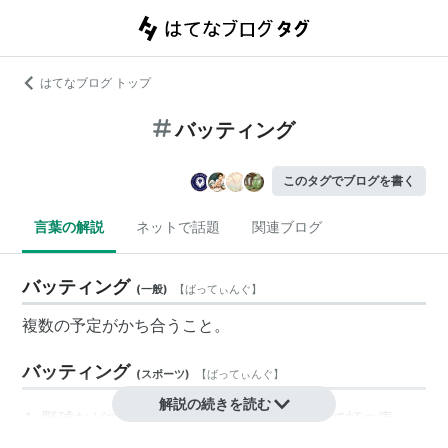
はてなブログ トップ
バッティング
このタグでブログを書く
言葉の解説
ネットで話題
関連ブログ
バッティング
(
一般
)
【
ばってぃんぐ
】
複数の予定がかち合うこと。
バッティング
(
スポーツ
)
【
ばってぃんぐ
】
解説の続きを読む
野球などで打席に立ち、ボールをバットで打つ事
格闘技などで相手に頭をぶつける反則