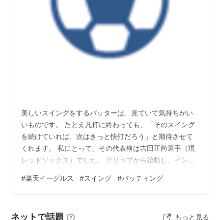
美しいスイングをするバッターは、見ていて気持ちがい
いものです。 たとえ凡打に終わっても、「そのスイング
を続けていれば、次はきっと快打だろう」と期待させて
くれます。 私にとって、その代表格は吉田正尚選手（現
レッドソックス）でした。 グリップから始動し、インパ
クト、そしてフォロースルーまで。バットの軌道に無駄
#
楽天イーグルス
#
スイング
#
バッティング
がなく、力強く、それでいて滑らか。……と書いてみたも
のの、この「美しさ」は言葉で説明しようとすると急に
難しくなります（笑）。 オリックス時代には、我が楽天
ネットで話題
もっと見る
イーグルスを何度も苦しめられましたが、それでも思わ