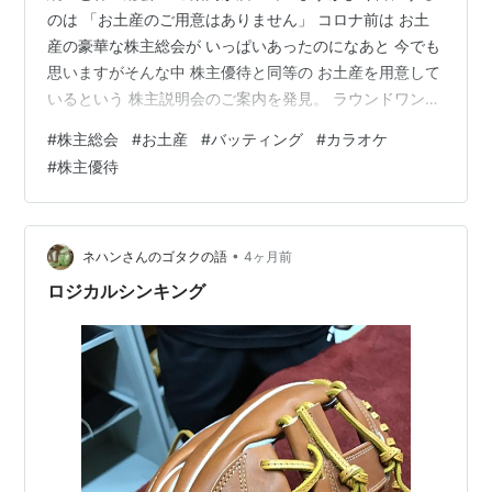
のは 「お土産のご用意はありません」 コロナ前は お土
産の豪華な株主総会が いっぱいあったのになあと 今でも
思いますがそんな中 株主優待と同等の お土産を用意して
いるという 株主説明会のご案内を発見。 ラウンドワンの
東京地区の 個人株主説明会に出席すると株主優待と同じ
#
株主総会
#
お土産
#
バッティング
#
カラオケ
500円割引券が3枚 もらえるんだそうです。 同封の入場
#
株主優待
券の 持参が必須とのこと。 あいにくその日は ランニン
グイベントに 行く予定のため 参加は叶わなそうですが
久々にこういう お土産の案内をみてちょっと 嬉しくなっ
たのでした。 ラウンドワンといえば 優待も使えるスポッ
•
ネハンさんのゴタクの語
4ヶ月前
チャに …
ロジカルシンキング