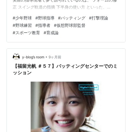
正 スイング軌道の指摘 下半身の使い方 といった、
「形」の話ばかりだ。 世の中には、数えきれないほどの
#
少年野球
#
野球指導
#
バッティング
#
打撃理論
バッティング理論がある。そして、投げること・打つこ
#
野球練習
#
指導者
#
仮想野球部監督
とには大きな個人差がある。 誰にでも当てはまるバッテ
#
スポーツ教育
#
育成論
ィングフォームは存在しない。 だからこそ、YouTubeや
プロ野球選手の映像を、そのまま目の前の選手に当ては
めるのは危険だ。 今日は仮想野球部監督として、**「こ
れだけは外してはいけない…
•
y-blog’s room
9ヶ月前
【福留光帆 ＃５７】バッティングセンターでのミ
ッション