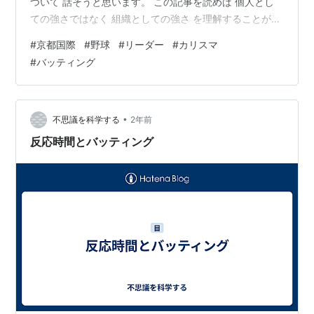
ついて 話そうと思います。 この記事を読めば 個人とし
ての強さではなく 組織としての強さ を理解することがで
きると思います。 ・このチームを変えたい ・キャプテン
#
京都国際
#
野球
#
リーダー
#
カリスマ
をしていてチームを引っ張りたい という人は是非最後ま
#
バッティング
で読んでみてください。 京都国際高校とは？ 根本的強さ
とは 徹底力 まとめ 京都国際高校とは？ 京都府・京都市
にある高校です。 京都国際高校は1953年に設立され、野
球部もその歴史の中で 徐々に力をつけてきました。 特に
•
不思議を科学する
2年前
2020…
反応時間とバッティング