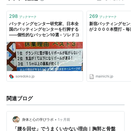
ず見入ってしまうスイングでした。 そこでふと疑問が湧
きました。 今の楽天イーグルスで、一番…
298
269
ブックマーク
ブックマーク
バッティングセンター研究家、日本全
新宿バッティングセン
国のバッティングセンターを行脚する
が２０００本塁打 - 
――個性的なバッセン10選 - ソレドコ
soredoko.jp
mainichi.jp
関連ブログ
•
身体と心の学びラボ
1ヶ月前
「腰を回せ」でうまくいかない理由｜胸郭と骨盤