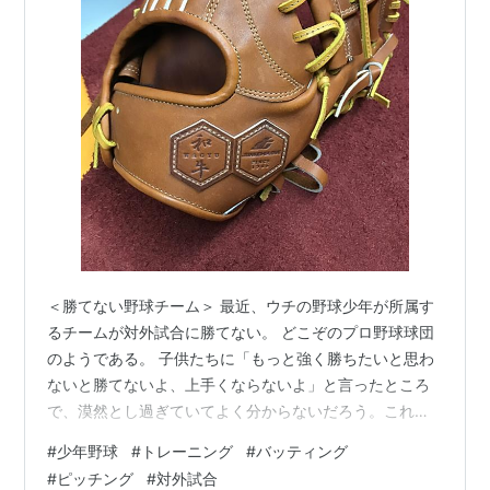
＜勝てない野球チーム＞ 最近、ウチの野球少年が所属す
るチームが対外試合に勝てない。 どこぞのプロ野球球団
のようである。 子供たちに「もっと強く勝ちたいと思わ
ないと勝てないよ、上手くならないよ」と言ったところ
で、漠然とし過ぎていてよく分からないだろう。これで
は精神論だけが独り歩きしてしまう。 個人差はあるが、
#
少年野球
#
トレーニング
#
バッティング
11歳12歳ともなると生意気盛りで素直さに欠ける点が問
#
ピッチング
#
対外試合
題。目の前の練習やトレーニングの有用性をどう伝える