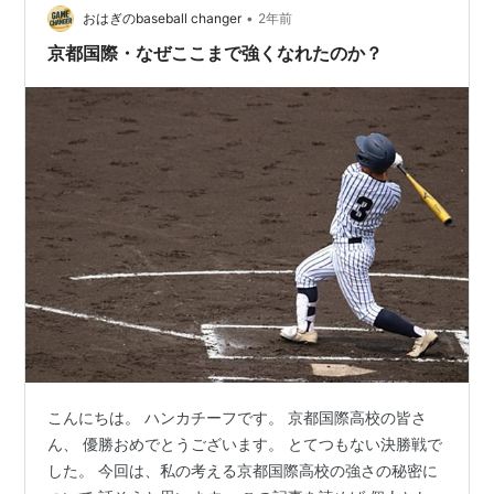
券制度なのかと勝手に思っていましたが、何やら無人。1
•
おはぎのbaseball changer
2年前
プレー（平日は25球。休日は20…
京都国際・なぜここまで強くなれたのか？
こんにちは。 ハンカチーフです。 京都国際高校の皆さ
ん、 優勝おめでとうございます。 とてつもない決勝戦で
した。 今回は、私の考える京都国際高校の強さの秘密に