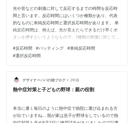
光や音などの刺激に対して反応するまでの時間を反応時
間と言います。反応時間にはいくつか種類があり、代表
的なものに単純反応時間と選択反応時間があります。 単
純反応時間は、例えば、光が見えたらできるだけ早くボ
タンを押すというようなもので、1種類の刺激に対して1
種類の反応をします。一方、選択反応時間は、赤い光が
#
反応時間
#
バッティング
#
単純反応時間
点灯したら左のボタンを押し、青い光が点灯したら右の
#
選択反応時間
ボタンを押すというようなもので、2種類以上の刺激に対
してそれぞれ別の反応をするものです。これまで反応時
間を調べる研究はたくさん実施されており、光の刺激に
対する単純反応時間はおおよそ0.2秒で、2種類の光の刺
•
デザイナーパパの雑ブログ
2年前
激に対する選択反応時間は約0.4秒です。…
熱中症対策と子どもの野球：親の役割