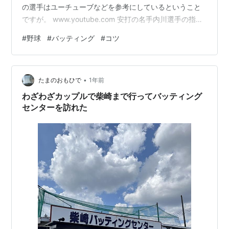
の選手はユーチューブなどを参考にしているということ
ですが。 www.youtube.com 安打の名手内川選手の指導
映像 ワタシはこれがたまたま流れてきたので視聴して愕
#
野球
#
バッティング
#
コツ
然としました。 「そもそもワタシはバットの芯を意識し
ていたのか？」 「バッティングはバットの芯にボールを
当てる」ことに集中する作業ってそらそうだけど、そも
•
そも芯の位置があやふやでやっていたなと。 言われてみ
たまのおもひで
1年前
れば私もやってなかった。 というかあの芯を触るのはそ
わざわざカップルで柴崎まで行ってバッティング
ういう意味があ…
センターを訪れた