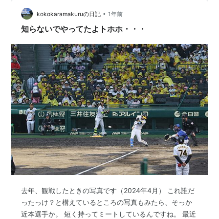
て納税のことも心配されていることに苦言をしている。
•
今回のミッション面白い。ボートレースの勝負数がかか
kokokaramakuruの日記
1年前
るぜひご覧ください 福留光帆さんの各SNSのご紹介
知らないでやってたよトホホ・・・
XInstagramYouTubeTIK…
去年、観戦したときの写真です（2024年4月） これ誰だ
ったっけ？と構えているところの写真もみたら、そっか
近本選手か。 短く持ってミートしているんですね。 最近