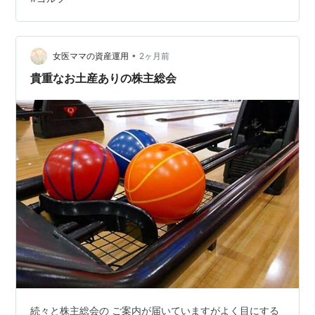
た時、私たちは本当に腰だけを回せばよいのでしょう
か。 結論｜腰を回せは間違いではない。ただし腰だけで
はない ここでは最初に結論を出します。 「腰を回せ」と
いう言葉そのものは間違いではありません。 ただし、そ
•
女医ママの資産運用
2ヶ月前
れを腰椎だけをひねる動作として受け…
貴重なお土産ありの株主総会
続々と株主総会の ご案内が届いていますがよく目にする