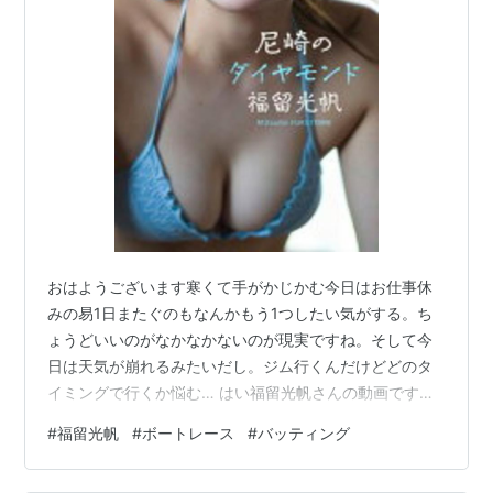
おはようございます寒くて手がかじかむ今日はお仕事休
みの易1日またぐのもなんかもう1つしたい気がする。ち
ょうどいいのがなかなかないのが現実ですね。そして今
日は天気が崩れるみたいだし。ジム行くんだけどどのタ
イミングで行くか悩む… はい福留光帆さんの動画です。
【デジタル限定】福留光帆写真集「尼崎のダイヤモン
#
福留光帆
#
ボートレース
#
バッティング
ド」【電子書籍】[ 福留光帆 ] 楽天で購入 今日はバッテ
ィングセンターというそしてボートレースの話も。そし