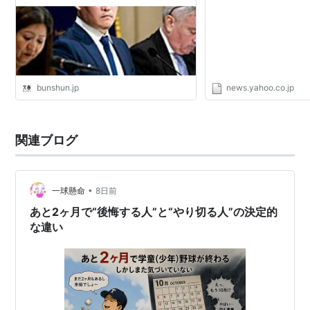
Yahoo!ニュース
bunshun.jp
news.yahoo.co.jp
関連ブログ
•
一球懸命
8日前
あと2ヶ月で“後悔する人”と“やり切る人”の決定的
な違い