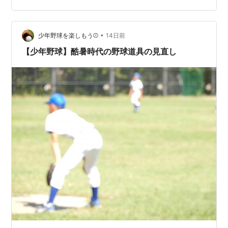
督さんからすぐに声がかかります。 「可能でしたら早め
に試合開始できますでしょうか？」「相手監督さんから
も承諾いただいています」 雷雨が迫っている状況。これ
•
少年野球を楽しもう⚾
14日前
はもう、やる…
【少年野球】酷暑時代の野球道具の見直し