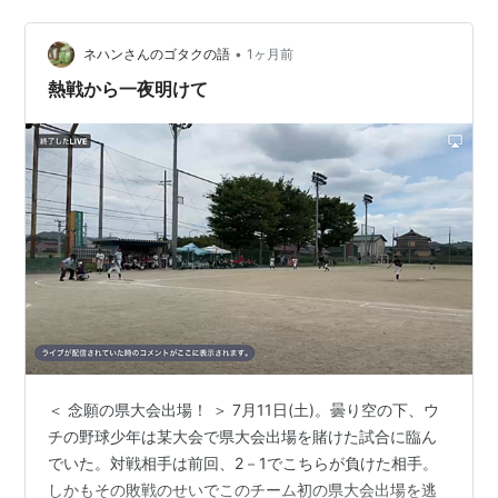
参加中パ・リーガーの集い。 ランキング参加中はてな
•
ネハンさんのゴタクの語
1ヶ月前
熱戦から一夜明けて
＜ 念願の県大会出場！ ＞ 7月11日(土)。曇り空の下、ウ
チの野球少年は某大会で県大会出場を賭けた試合に臨ん
でいた。対戦相手は前回、2－1でこちらが負けた相手。
しかもその敗戦のせいでこのチーム初の県大会出場を逃