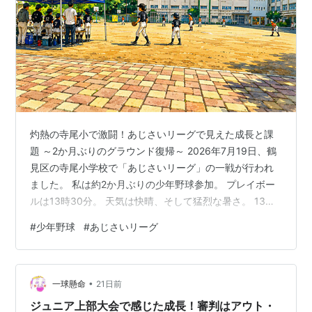
灼熱の寺尾小で激闘！あじさいリーグで見えた成長と課
題 ～2か月ぶりのグラウンド復帰～ 2026年7月19日、鶴
見区の寺尾小学校で「あじさいリーグ」の一戦が行われ
ました。 私は約2か月ぶりの少年野球参加。 プレイボー
ルは13時30分。 天気は快晴、そして猛烈な暑さ。 13時
からグラウンド設営のお手伝いをしましたが、開始前か
#
少年野球
#
あじさいリーグ
ら審判服は汗でびっしょりでした。 今回の対戦相手は川
崎市多摩区の堰オレンジスターさん。 遠方からお越しい
ただきありがとうございました。 私は二塁審判として参
•
加させていただきました。 あじさいリーグとは？ あじさ
一球懸命
21日前
いリーグは川崎市（多摩区・幸区・中原区など）や横浜
ジュニア上部大会で感じた成長！審判はアウト・