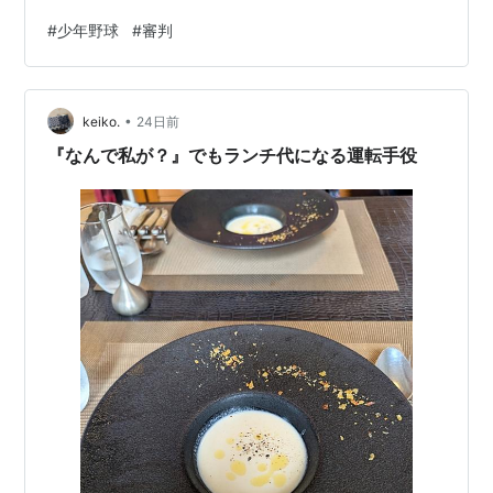
いるジュニア（4年生以下）大会の上部大会へ審判員とし
#
少年野球
#
審判
て参加してきました。 確か次回はいよいよ決勝戦だった
はず・・・。 違っていたら関係者の皆様、優しくご指摘
ください（笑） ジュニアだからと侮れません 4年生以下
•
と聞くと、 「まだまだこれからの年代でしょ？」 「かわ
keiko.
24日前
いい野球をしているんでしょ？」 そんなイメージを持つ
『なんで私が？』でもランチ代になる運転手役
方もいるかもしれません。 とこ…