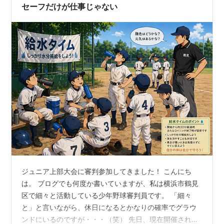
市（鶴見区など）を…
セーフだけが仕事じゃない
ジュニア上部大会に審判参加してきました！ こんにち
は。 ブログでも何度か書いていますが、私は横浜市鶴見
区で細々と活動している少年野球審判員です。 「細々
と」と言いながら、休日になるとかなりの確率でグラウ
ンドにいるのですが・・・（笑） 先日、現在開催されて