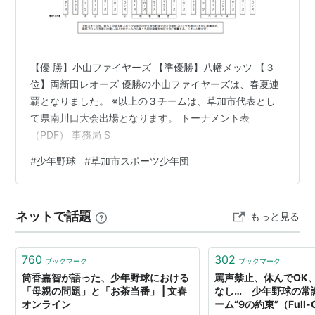
【優 勝】小山ファイヤーズ 【準優勝】八幡メッツ 【３
位】両新田レオーズ 優勝の小山ファイヤーズは、春夏連
覇となりました。 ※以上の３チームは、草加市代表とし
て県南川口大会出場となります。 トーナメント表
（PDF） 事務局 S
#
少年野球
#
草加市スポーツ少年団
ネットで話題
もっと見る
760
302
ブックマーク
ブックマーク
筒香嘉智が語った、少年野球における
罵声禁止、休んでOK
「母親の問題」と「お茶当番」 | 文春
なし… 少年野球の常
オンライン
ーム“9の約束”（Full-C