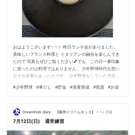
おはようございます✨️✨️✨️ 昨日ランチ会がありました。
美味しいフランス料理と イタリアンの融合を楽しんでき
たので 写真もぜひご覧ください💕でも、この日一番印象
に残ったのは料理ではありません。 少年野球時代を思い
出す出来事があったのです。 少年野球をしていた子供た
ち3人を育ててきて 練習場所や試合への送迎問題があっ
#
少年野球
#
車だし
#
貯金
#
資産形成
#
投資
#
お金
た。我が家の子供達は試合に出る機会が多かったので 送
迎も夫婦でしていたし 子供を預けっぱなしということも
しなかった。 でも親の都合で送迎ができなかったり そも
•
そも親が野球に興味がなくて 球場へ足を運ばなかったり
DreamKids’ diary 【蘇州ドリームキッズ】
1ヶ月前
色々な親たちがいました。 野球は1人ではできないスポー
7月12日(日) 通常練習
ツ。チームの中心…