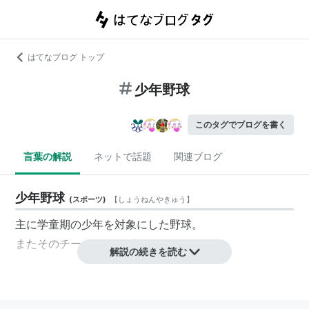
はてなブログ トップ
少年野球
このタグでブログを書く
言葉の解説
ネットで話題
関連ブログ
少年野球
(
スポーツ
)
【
しょうねんやきゅう
】
主に学童期の少年を対象にした野球。
またそのチームやリーグのこと。
解説の続きを読む