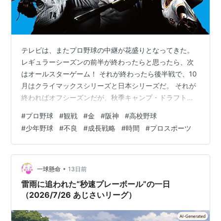
テレビは、またプロ野球の中継が花盛りとなってきた。
レギュラーシーズンの前半が終わったらと思ったら、次
はオールスターゲーム！ それが終わったら後半戦で、10
月はクライマックスシリーズと日本シリーズだ。 それが
終わればオフシーズンだが、秋季キャンプ・ドラフト、
次は春のキャンプ… もう、いい加減にしたらどう？野球
#
プロ野球
#
観戦
#
金
#
阪神
#
高校野球
というスポーツ・ゲーム自体は否定しない。 自分もやっ
#
少年野球
#
不良
#
成長戦略
#
時間
#
プロスポーツ
てみて、面白いと感じたこともあった。ソフトボールだ
けどね。 でも、観戦してチームを応援することはあって
も、観ていて楽しくはなかった。 テレビで中継するっ
て、それだけ膨大な数の人が観る需要があるってこと
•
一球懸命
13日前
だ。 一時よりその数は減ったというが、…
雷雨に追われた“秒速プレーボール”の一日
（2026/7/26 あじさいリーグ）