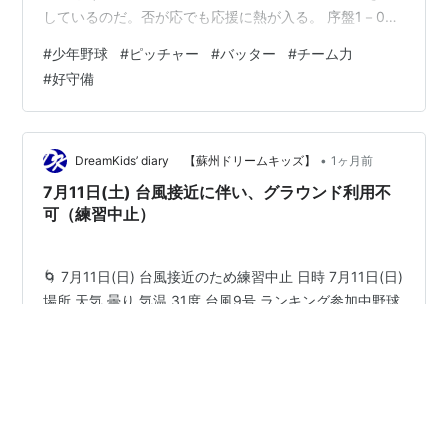
しているのだ。否が応でも応援に熱が入る。 序盤1－0と
リードするも、次の攻め手を欠く中、試合が動いたのは
#
少年野球
#
ピッチャー
#
バッター
#
チーム力
相手の四死球からだった。そこは少年野球もプロと変わ
#
好守備
らない。ワンアウト1、2塁で先頭打者セーフティー気味
のバント。これが見事にハマりワンアウト満塁。ゴロGO
の場面で2番エースピッチャー！だが本当にピッチャーゴ
ロでホームフォースアウト。くぅ～！！これで2アウト満
•
DreamKids’ diary 【蘇州ドリームキッズ】
1ヶ月前
塁。 3番は今年の私の推し…
7月11日(土) 台風接近に伴い、グラウンド利用不
可（練習中止）