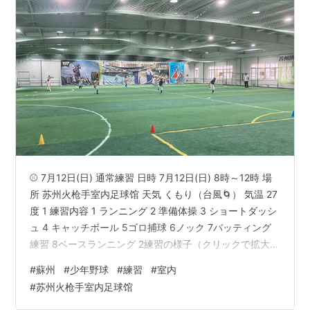
⚾ 7月12日(日) 通常練習 日時 7月12日(日) 8時～12時 場
所 苏州火枪手室内足球馆 天気 くもり（台風🌀） 気温 27
度 1 練習内容 1 ランニング 2 準備体操 3 ショートダッシ
ュ 4 キャッチボール 5ゴロ捕球 6ノック 7バッティング
練習 8ベースランニング 2練習の様子（クリックで拡大）
苏州火枪手室内足球馆 準備体操 準備体操 ショートダッ
#
蘇州
#
少年野球
#
練習
#
室内
シュ ショートダッシュ ショートダッシュ 整列 ランキン
#
苏州火枪手室内足球馆
グ参加中野球 ランキング参加中中国（China) ランキング