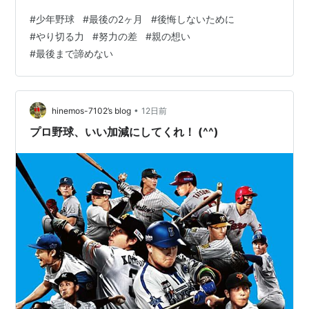
は… あと2ヶ月。 「悔いを残すな」 よく言われる言葉で
#
少年野球
#
最後の2ヶ月
#
後悔しないために
す。 でも正直な話―― ほとんどの選手が、少なからず悔
#
やり切る力
#
努力の差
#
親の想い
いを残します。 これはもう避けられない部分もありま
#
最後まで諦めない
す。 じゃあどうするか 大事なのはここからです。 「や
らなかった」を減らしていくこと そして 「やった」を1
つでも増やすこと これに尽きます。 たったそれだけです
が、これが大きな差に…
•
hinemos-7102’s blog
12日前
プロ野球、いい加減にしてくれ！ (^^)