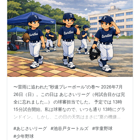
〜雷雨に追われた“秒速プレーボール”の巻〜 2026年7月
26日（日）。この日は あじさいリーグ（何試合目かは完
全に忘れました…） の球審担当でした。 予定では 13時
15分試合開始。私は球審なので、いつも通り 13時にグラ
ンドイン。 しかし、この日の天気はまさに“夏の機嫌
屋”。午後から 雷＆雨の予報。空が「早く試合始めないと
#
あじさいリーグ
#
池谷戸タートルズ
#
学童野球
雷落とすぞ」と言っているような、そんな気配でした。
#
少年野球
監督さんからの“緊急ミッション” グランドに入ると、監