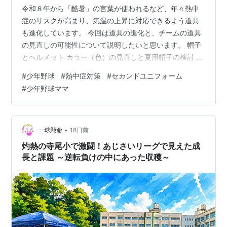
令和８年から「酷暑」の言葉が使われるなど、年々熱中
症のリスクが高まり、気温の上昇に対応できるよう道具
も進化しています。 今回は道具の進化と、チームの道具
の見直しの可能性について説明したいと思います。 帽子
とヘルメット カラー（色）の見直しと夏用帽子の検討 暑
さ対策が進むヘルメット アンダーシャツ 首周り、手首周
#
少年野球
#
熱中症対策
#
セカンドユニフォーム
り 首周り 手首 ポンチョ まとめ 帽子とヘルメット カラー
#
少年野球ママ
（色）の見直しと夏用帽子の検討 直射日光の対策とし
て、野球に限らず「帽子」の有効性は疑いの余地はあり
ません。 一方で、甲子園常連の強豪校や高校野球審判の
帽子が"濃紺"から"白"に変更になるなど「色」の見直しが
•
一球懸命
18日前
進んでいます。 ww…
灼熱の寺尾小で激闘！あじさいリーグで見えた成
長と課題 ～逆転負けの中にあった収穫～