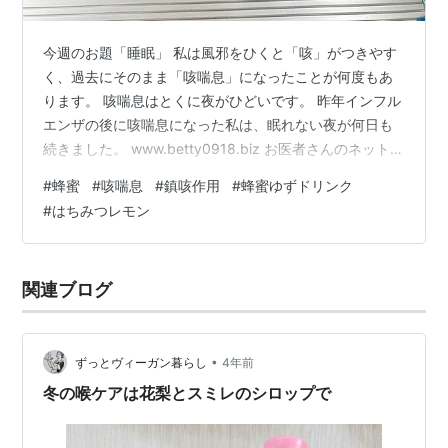
今週のお題「睡眠」 私は風邪をひくと「咳」がつきやす
く、過去にそのまま「咳喘息」になったことが何度もあ
ります。 咳喘息はとくに夜がひどいです。 昨年インフル
エンザの後に咳喘息になった私は、眠れない夜が何日も
続きました。 www.betty0918.biz お医者さんのネット記
事で「蜂蜜は咳止め薬以上に効果がある」というのを読
#
蜂蜜
#
咳喘息
#
鎮咳作用
#
蜂蜜ゆずドリンク
み、最近は朝のコーヒーのかわりに「ゆず（チューブ）
#
はちみつレモン
+蜂蜜」をお湯で割って飲む習慣になりました。 普通は
レモンが多いかと思いますが、私は料理に使うのでゆず
チューブを常備しているのです。 リンク 蜂蜜には抗酸化
関連ブログ
作用や抗菌作用があり、鎮咳作用のある成分が含まれて
いるのですね。 ご…
•
ずっとヴィーガン暮らし
4年前
冬の喉ケアは花梨とスミレのシロップで