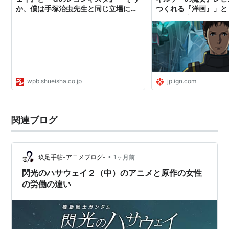
か、僕は手塚治虫先生と同じ立場にな
つくれる『洋画』」と
っちゃったんだな」
行きつく先
wpb.shueisha.co.jp
jp.ign.com
関連ブログ
•
玖足手帖-アニメブログ-
1ヶ月前
閃光のハサウェイ２（中）のアニメと原作の女性
の労働の違い