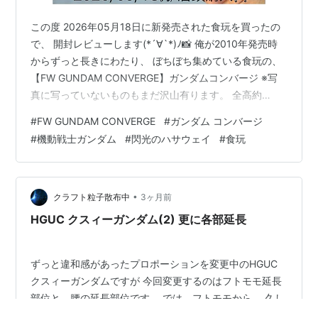
この度 2026年05月18日に新発売された食玩を買ったの
で、 開封レビューします(*´∀`*)ﾉ📸 俺が2010年発売時
からずっと長きにわたり、 ぼちぼち集めている食玩の、
【FW GUNDAM CONVERGE】ガンダムコンバージ ※写
真に写っていないものもまだ沢山有ります。 全高約
55mmの食玩フィギュアなので、集めやすい大きさで好
#
FW GUNDAM CONVERGE
#
ガンダム コンバージ
みなんです。 最新✨ 第29弾‼️ 発売！！！ でたあああああ
#
機動戦士ガンダム
#
閃光のハサウェイ
#
食玩
あああ👀全6種 ↑ガンダム食玩ポータル画像 ↑ガンダム
食玩ポータル画像 www.bandai.co.jp 最新弾！#29に、
閃光のハサウェイ GQuuuuuuX からのMSが発売される事
を事前に知…
•
クラフト粒子散布中
3ヶ月前
HGUC クスィーガンダム(2) 更に各部延長