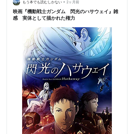
ョンを参考にして作業を進めていきます。 本体への接続
•
もう本でも読むしかない
2ヶ月前
についても一応パーツ設計していて、ま…
映画『機動戦士ガンダム 閃光のハサウェイ』雑
感 実体として描かれた権力