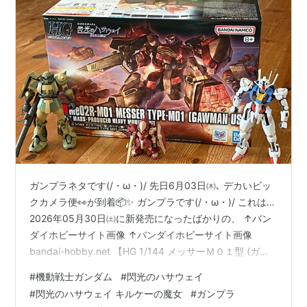
ガンプラネタです(/・ω・)/ 先日6月03日㈭､ デカいビッ
クカメラ便👀が到着📦✨ ガンプラです(/・ω・)/ これは…
2026年05月30日㈯に新発売になったばかりの、 ↑バン
ダイホビーサイト画像 ↑バンダイホビーサイト画像
bandai-hobby.net 【HG 1/144 メッサーＭ０１型 (ガウ
マン機)】 👆これ欲しすぎて、 発売日の5月30日㈯に、
#
機動戦士ガンダム
#
閃光のハサウェイ
店頭に並びに行こうかと考えたくらいやったんですよ💦
#
閃光のハサウェイ キルケーの魔女
#
ガンプラ
頭には、 「買ってみせろよ、マフティー‼️🛒」 って繰り