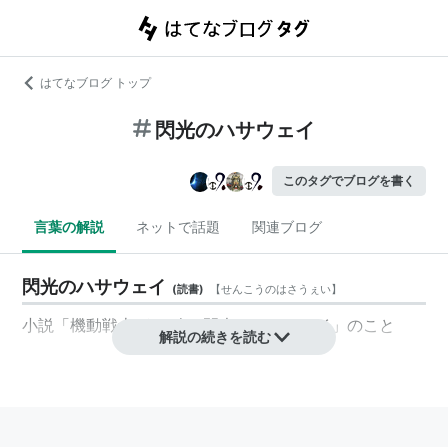
はてなブログ トップ
閃光のハサウェイ
このタグでブログを書く
言葉の解説
ネットで話題
関連ブログ
閃光のハサウェイ
(
読書
)
【
せんこうのはさうぇい
】
小説「
機動戦士ガンダム 閃光のハサウェイ
」のこと
解説の続きを読む