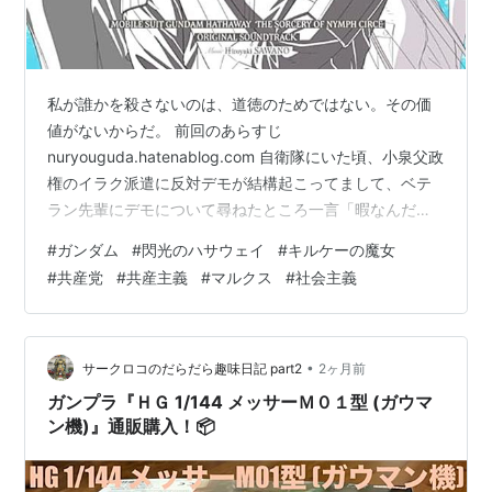
私が誰かを殺さないのは、道徳のためではない。その価
値がないからだ。 前回のあらすじ
nuryouguda.hatenablog.com 自衛隊にいた頃、小泉父政
権のイラク派遣に反対デモが結構起こってまして、ベテ
ラン先輩にデモについて尋ねたところ一言「暇なんだ
ろ」と。自分なりの愛国心に燃えてた若い自衛官には衝
#
ガンダム
#
閃光のハサウェイ
#
キルケーの魔女
撃的でしたが、今思い返すと本質をついた答えだったと
#
共産党
#
共産主義
#
マルクス
#
社会主義
思うんですよね。だからあのタクシーのシーンは刺さり
ます。 pic.twitter.com/OhMdklMNkt— アイゼナッハbot
(@silenceadmiral) 2026年2月11日 マフティー(ハサウェ
イ)を暇人なんだと言ってみせた…
•
サークロコのだらだら趣味日記 part2
2ヶ月前
ガンプラ『ＨＧ 1/144 メッサーＭ０１型 (ガウマ
ン機)』通販購入！📦