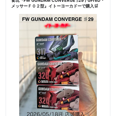
食玩『FW GUNDAM CONVERGE ♯29 / GFreD・
ありませんが、０ではないです。…
メッサーＦ０２型』イトーヨーカドーで購入🛒