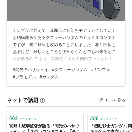
シンプルに見えて、真面目に各部をモデリングしていく
と結構難所があるクスィーガンダムのミサイルコンテナ
ですが、先に難所を攻めることにしました。相互関係も
あるけど、難しいところと後からなんとでも出来るとこ
ろがあるので また、基本的にキット側のファンネルミサ
イルについてはいじらないので、ディティールもそちら
#
閃光のハサウェイ
#
クスィーガンダム
#
ガンプラ
に合わせていきます。 まずは、コンテナのブースター部
#
プラモデル
#
ガンダム
位なのですがこちらは１パーツ設計したら同じパーツを
使えるので、配置が決まったら内部フレームを作ってい
けばいいかなと。 ディティールを合わせるために、キッ
ネットで話題
もっと見る
トのノズルをパーツ請求してみましたがモデリングして
みたら合わないですね（笑結局サクっとモデリン…
562
308
ブックマーク
ブックマーク
富野由悠季監督が語る『閃光のハサウ
『機動戦士ガンダム 
ェイ』と『Ｇのレコンギスタ』 「そう
キルケーの魔女』レビ