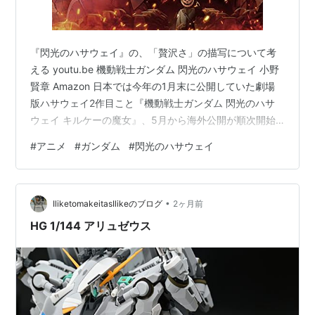
『閃光のハサウェイ』の、「贅沢さ」の描写について考
える youtu.be 機動戦士ガンダム 閃光のハサウェイ 小野
賢章 Amazon 日本では今年の1月末に公開していた劇場
版ハサウェイ2作目こと『機動戦士ガンダム 閃光のハサ
ウェイ キルケーの魔女』、5月から海外公開が順次開始
され、ようやく見ることができた。 ちなみに2021年の前
#
アニメ
#
ガンダム
#
閃光のハサウェイ
作はコロナの影響で基本的に海外では劇場公開されてい
なかったため、私の住んでいるシンガポールではこの機
会に前作も劇場公開されることになり、こちらも合わせ
•
て見ることができた（配信ではもう見てたけど）。 ちな
IliketomakeitasIlikeのブログ
2ヶ月前
みにこれを書いている私はわりと長年ガンダムシリーズ
HG 1/144 アリュゼウス
を見ているものの…