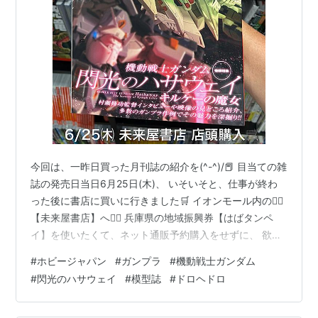
今回は、一昨日買った月刊誌の紹介を(^-^)/📕 目当ての雑
誌の発売日当日6月25日(木)、 いそいそと、仕事が終わ
った後に書店に買いに行きました🛒 イオンモール内の👇🏻
【未来屋書店】へ🏃‍♂️ 兵庫県の地域振興券【はばタンペ
イ】を使いたくて、ネット通販予約購入をせずに、 欲し
い本を買わずにいました。(*^^*) 2万円で、3万円分の券
#
ホビージャパン
#
ガンプラ
#
機動戦士ガンダム
が買えたんですよ。期間が有るので優先に振興券を使い
#
閃光のハサウェイ
#
模型誌
#
ドロヘドロ
たいわけです✌(￣ー￣)ﾆﾔﾘ 有った！👀 「買ってみせろ
よ、マフティー‼️🛒」 定価購入：1,485円(税込) まあまあ