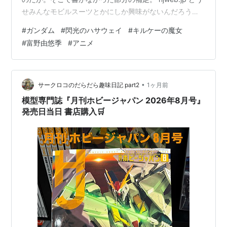
せみんなモビルスーツとかにしか興味がないんだろうけ
ど。 メイス・フラゥワーという女 どうしても小説の読者
#
ガンダム
#
閃光のハサウェイ
#
キルケーの魔女
も劇場版アニメの視聴者もメイス・フラゥワーにギギが
#
富野由悠季
#
アニメ
みだらなことを言ってビンタされたというショッキング
な場面ばかり注目しているし、それは仕方ないんだけど
な。 インパクトはある場面なので。 ただ、やっぱり平成
元年の小説と令和のアニメは女性の働き方が違ってる。
•
サークロコのだらだら趣味日記 part2
1ヶ月前
それが端的に表れ…
模型専門誌『月刊ホビージャパン 2026年8月号』
発売日当日 書店購入🛒