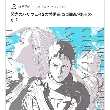
お高い！Σ(ω |||)💸💸💸 6月25日㈭発売！ 俺が買ったの
は、月刊誌・模型専門誌で…
•
玖足手帖-アニメブログ-
1ヶ月前
閃光のハサウェイ2の労働者には価値があるの
か？