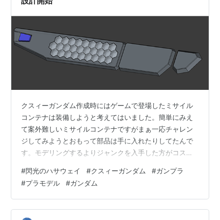
設計開始
クスィーガンダム作成時にはゲームで登場したミサイル
コンテナは装備しようと考えてはいました。簡単にみえ
て案外難しいミサイルコンテナですがまぁ一応チャレン
ジしてみようとおもって部品は手に入れたりしてたんで
す。モデリングするよりジャンクを入手した方がコスパ
がいいことも多いですからね。 そこで、クスィーガンダ
#
閃光のハサウェイ
#
クスィーガンダム
#
ガンプラ
ムのプロポーション変更出来たところで、大まかの寸法
#
プラモデル
#
ガンダム
出しを行って方眼紙上でデザインはしてみました。 可動
部は内部構造はまだ設計してませんが、 ザックリとした
基本形状のデザインは出来ています。 ROBOT魂のオプシ