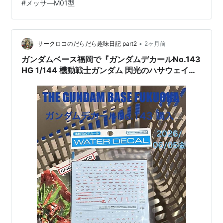
#
メッサ―M01型
返し浮かんでるし(笑) ほしたら、 ↑ビックカメラ予約画
像 ネット通販で、 発売日の翌日5/31㈰に普通に注文出来
たんです！…
•
サークロコのだらだら趣味日記 part2
2ヶ月前
ガンダムベース福岡で『ガンダムデカールNo.143
HG 1/144 機動戦士ガンダム 閃光のハサウェイ汎
用②』プラモデル用デカール(シール) を店頭購入
🛒