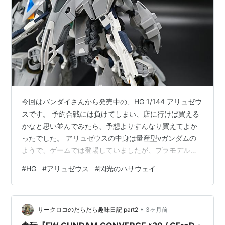
今回はバンダイさんから発売中の、HG 1/144 アリュゼウ
スです。 予約合戦には負けてしまい、店に行けば買える
かなと思い並んでみたら、予想よりすんなり買えてよか
ったでした。 アリュゼウスの中身は量産型νガンダムの
ようで、ゲームでは登場していましたが、プラモデルで
の立体化は初となっています。 HGスケールということも
#
HG
#
アリュゼウス
#
閃光のハサウェイ
あって、不足色はわりとあります。バックパックのエメ
ラルド風の色や、オレンジイエロー、グレー、ライフル
の青となっています。あと肉抜きされた足裏は、アリュ
•
ゼウスの際には、目立つ状態となります。 合わせ目は段
サークロコのだらだら趣味日記 part2
3ヶ月前
落ちモールドになっているので、それほど目立つものは