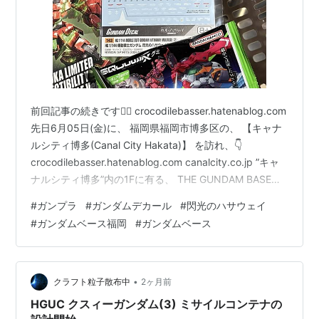
前回記事の続きです👇🏻 crocodilebasser.hatenablog.com
先日6月05日(金)に、 福岡県福岡市博多区の、 【キャナ
ルシティ博多(Canal City Hakata)】 を訪れ、👇
crocodilebasser.hatenablog.com canalcity.co.jp ”キャ
ナルシティ博多”内の1Fに有る、 THE GUNDAM BASE
FUKUOKA ガンダムベースフクオカ 営業時間 10:00～
#
ガンプラ
#
ガンダムデカール
#
閃光のハサウェイ
21:00 福岡県福岡市博多区住吉1丁目2 キャナルシティ博
#
ガンダムベース福岡
#
ガンダムベース
多サウスビル1階 施設面積：約247坪 オープン日：2019
年11月30日(水) 九州エリア初の「ガン…
•
クラフト粒子散布中
2ヶ月前
HGUC クスィーガンダム(3) ミサイルコンテナの