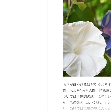
あさがほやひるはぢやうおろすも
降、およそ1ヵ月の間、芭蕉庵
ついては「閉関の説」に詳し
そ、老の楽とは云べけれ。」と
り、当時では老境の域に入っ