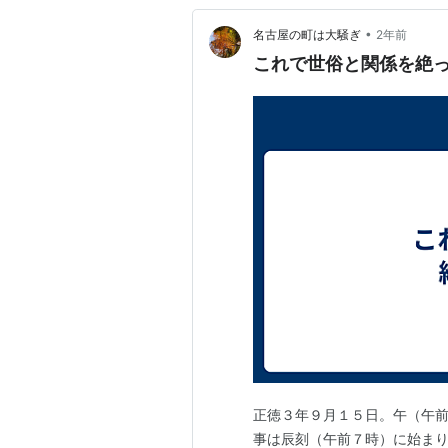
•
名古屋の町は大騒ぎ
2年前
これで世俗と関係を絶
正徳３年９月１５日。午（午
事は辰刻（午前７時）に始ま