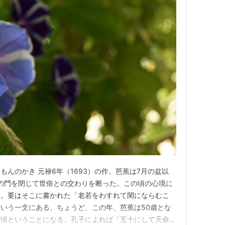
んのかき 元禄6年（1693）の作。芭蕉は7月の盆以
の門を閉じて世俗との交わりを断った。この頃の心境に
い。要はそこに書かれた「老若をわすれて閑にならむこ
いう一文にある。ちょうど、この年、芭蕉は50歳とな
た頃ということになる。孔子によれば「五十にして天命を