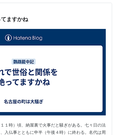
ってますかね
前１１時）頃、納屋裏で火事だと騒ぎがある。七々日の法
り、入仏事とともに申半（午後４時）に終わる。名代は周