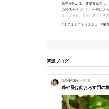
防守が勤める。黄檗東輪寺は
の関係を絶つ）し、一室に入
などはある。人々と逢うとき
けの穴と云々。御器所辻番加
#
１７１３年９月１５日
#
納
罪はないけれど尋ねがあった
話がある。今までは仏殿を堂と
関連ブログ
•
現代俳句選抄
5年前
蕣や昼は錠おろす門の