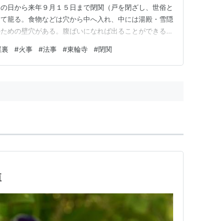
この日から来年９月１５日まで閉関（戸を閉ざし、世俗と
って籠る。食物などは穴から中へ入れ、中には湯殿・雪隠
のための壁穴がある。腹ばいになれば出ることができるだ
左衛門妹のつぢは鈴木十郎兵衛のところに奉公していた。
屋裏
#
火事
#
法事
#
東輪寺
#
閉関
ので加左衛門には気を付けるようにと町奉行から辻番頭に
呼んできたのを今後は霊屋と…
垣