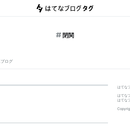
閉関
連ブログ
はてな
はてな
はてな
Copyrig